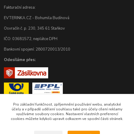
Fakturační adresa:
EVTERINKA.CZ - Bohumila Budínová
Osvračín č. p. 230, 345 61 Staňkov
IČO: 03681572, neplátce DPH
Bankovní spojení: 2800720013/2010
Odesíláme přes:
Pro základní funkčnost, zpříjemnění používání webu, analytické
účely a v případě udělení souhlasu také pro účely cílení reklamy
využíváme soubory cookies. Nastavení vlastních preferencí
Zákaznická podpora eshopu EVTERINKA.CZ
cookies můžete kdykoli upravit odkazem ve spodní části stránek.