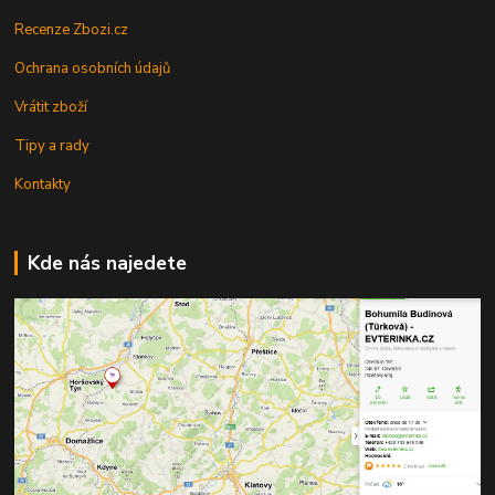
Recenze Zbozi.cz
Ochrana osobních údajů
Vrátit zboží
Tipy a rady
Kontakty
Kde nás najedete