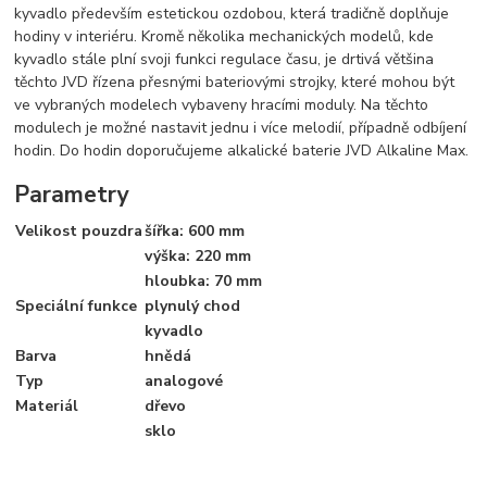
kyvadlo především estetickou ozdobou, která tradičně doplňuje
hodiny v interiéru. Kromě několika mechanických modelů, kde
kyvadlo stále plní svoji funkci regulace času, je drtivá většina
těchto JVD řízena přesnými bateriovými strojky, které mohou být
ve vybraných modelech vybaveny hracími moduly. Na těchto
modulech je možné nastavit jednu i více melodií, případně odbíjení
hodin. Do hodin doporučujeme alkalické baterie JVD Alkaline Max.
Parametry
Velikost pouzdra
šířka: 600 mm
výška: 220 mm
hloubka: 70 mm
Speciální funkce
plynulý chod
kyvadlo
Barva
hnědá
Typ
analogové
Materiál
dřevo
sklo