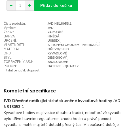
Přidat do košíku
Číslo produktu:
JVD NS18053.1
Výrobce:
JVD
Záruka:
24 měsíců
BARVA:
HNĚDÁ
URČENÍ:
UNISEX
VLASTNOSTI:
S TICHÝM CHODEM - NETIKAJÍCÍ
MATERIÁL:
DŘEVO/SKLO
DRUH:
KYVADLOVÉ
STYL:
DESIGNOVÝ
ZOBRAZENÍ ČASU:
ANALOGOVÉ
POHON:
BATERIE - QUARTZ
Hlídat cenu / dostupnost
Kompletní specifikace
JVD Dřevěné netikající tiché skleněné kyvadlové hodiny JVD
NS18053.1
Kyvadlové hodiny mají velice dlouhou tradici, neboť právě kyvadlo
bylo dříve hlavním regulátorem chodu hodin a právě pomocí
kyvadla si mohli majitelé doladit přesný čas. V současné době je