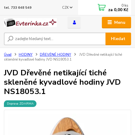
0
ks
CZK
tel. 733 648 549
za
0,00 Kč
Menu
Hledat
Úvod
HODINY
DŘEVĚNÉ HODINY
JVD Dřevěné netikající tiché
skleněné kyvadlové hodiny JVD NS18053.1
JVD Dřevěné netikající tiché
skleněné kyvadlové hodiny JVD
NS18053.1
Doprava ZDARMA