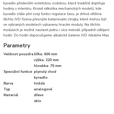
kyvadlo především estetickou ozdobou, která tradičně doplňuje
hodiny v interiéru. Kromě několika mechanických modelů, kde
kyvadlo stále plní svoji funkci regulace času, je drtivá většina
těchto JVD řízena přesnými bateriovými strojky, které mohou být
ve vybraných modelech vybaveny hracími moduly. Na těchto
modulech je možné nastavit jednu i více melodií, případně odbíjení
hodin. Do hodin doporučujeme alkalické baterie JVD Alkaline Max.
Parametry
Velikost pouzdra
šířka: 600 mm
výška: 220 mm
hloubka: 70 mm
Speciální funkce
plynulý chod
kyvadlo
Barva
hnědá
Typ
analogové
Materiál
dřevo
sklo