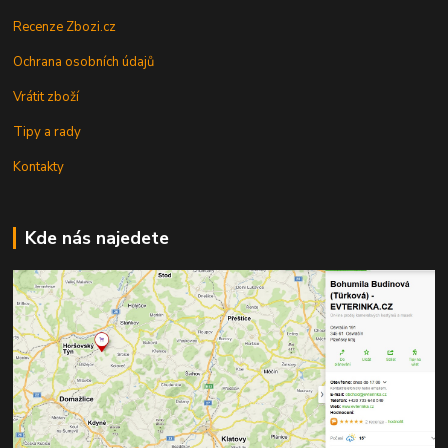
Recenze Zbozi.cz
Ochrana osobních údajů
Vrátit zboží
Tipy a rady
Kontakty
Kde nás najedete