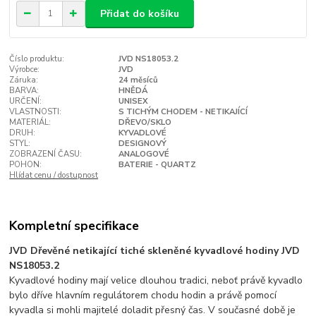
Přidat do košíku
Číslo produktu:
JVD NS18053.2
Výrobce:
JVD
Záruka:
24 měsíců
BARVA:
HNĚDÁ
URČENÍ:
UNISEX
VLASTNOSTI:
S TICHÝM CHODEM - NETIKAJÍCÍ
MATERIÁL:
DŘEVO/SKLO
DRUH:
KYVADLOVÉ
STYL:
DESIGNOVÝ
ZOBRAZENÍ ČASU:
ANALOGOVÉ
POHON:
BATERIE - QUARTZ
Hlídat cenu / dostupnost
Kompletní specifikace
JVD Dřevěné netikající tiché skleněné kyvadlové hodiny JVD
NS18053.2
Kyvadlové hodiny mají velice dlouhou tradici, neboť právě kyvadlo
bylo dříve hlavním regulátorem chodu hodin a právě pomocí
kyvadla si mohli majitelé doladit přesný čas. V současné době je