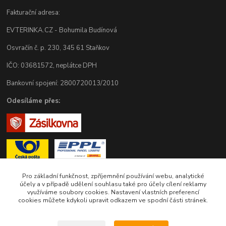
Fakturační adresa:
EVTERINKA.CZ - Bohumila Budínová
Osvračín č. p. 230, 345 61 Staňkov
IČO: 03681572, neplátce DPH
Bankovní spojení: 2800720013/2010
Odesíláme přes:
Pro základní funkčnost, zpříjemnění používání webu, analytické
účely a v případě udělení souhlasu také pro účely cílení reklamy
využíváme soubory cookies. Nastavení vlastních preferencí
Zákaznická podpora eshopu EVTERINKA.CZ
cookies můžete kdykoli upravit odkazem ve spodní části stránek.