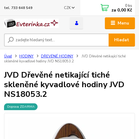
0
ks
CZK
tel. 733 648 549
za
0,00 Kč
Menu
Hledat
Úvod
HODINY
DŘEVĚNÉ HODINY
JVD Dřevěné netikající tiché
skleněné kyvadlové hodiny JVD NS18053.2
JVD Dřevěné netikající tiché
skleněné kyvadlové hodiny JVD
NS18053.2
Doprava ZDARMA