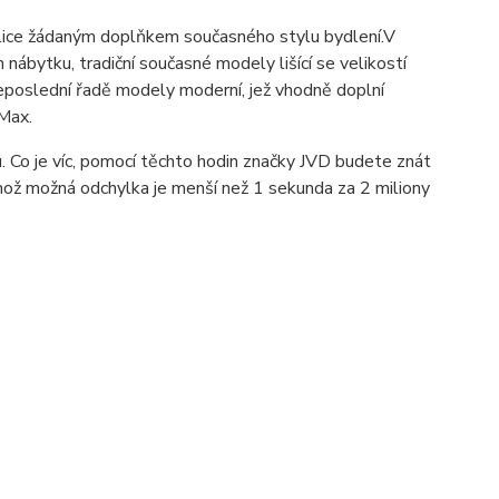
elice žádaným doplňkem současného stylu bydlení.V
nábytku, tradiční současné modely lišící se velikostí
eposlední řadě modely moderní, jež vhodně doplní
 Max.
. Co je víc, pomocí těchto hodin značky JVD budete znát
 jehož možná odchylka je menší než 1 sekunda za 2 miliony