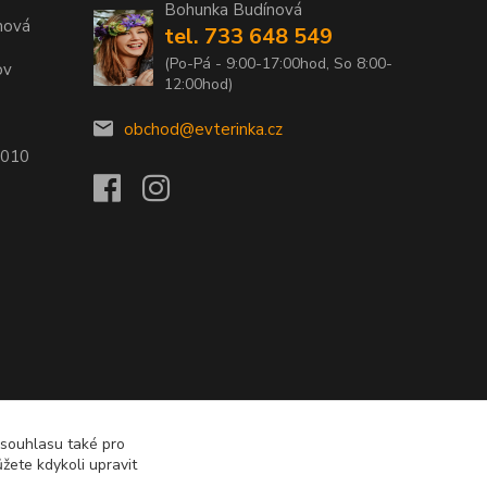
Bohunka Budínová
nová
tel. 733 648 549
(Po-Pá - 9:00-17:00hod, So 8:00-
ov
12:00hod)
obchod@evterinka.cz
2010
 souhlasu také pro
žete kdykoli upravit