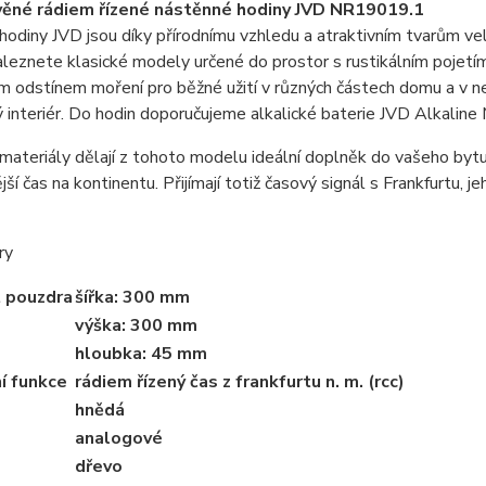
věné rádiem řízené nástěnné hodiny JVD NR19019.1
odiny JVD jsou díky přírodnímu vzhledu a atraktivním tvarům v
aleznete klasické modely určené do prostor s rustikálním pojetím 
m odstínem moření pro běžné užití v různých částech domu a v n
interiér. Do hodin doporučujeme alkalické baterie JVD Alkaline
materiály dělají z tohoto modelu ideální doplněk do vašeho bytu
jší čas na kontinentu. Přijímají totiž časový signál s Frankfurtu,
ry
t pouzdra
šířka: 300 mm
výška: 300 mm
hloubka: 45 mm
í funkce
rádiem řízený čas z frankfurtu n. m. (rcc)
hnědá
analogové
dřevo