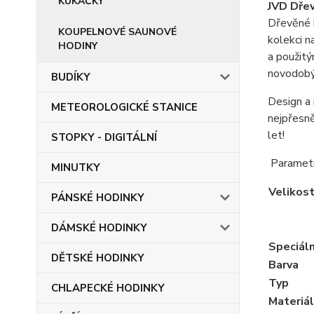
KUKAČKY
JVD Dře
Dřevěné h
KOUPELNOVÉ SAUNOVÉ
kolekci n
HODINY
a použitý
novodobý 
BUDÍKY
Design a 
METEOROLOGICKÉ STANICE
nejpřesně
let!
STOPKY - DIGITÁLNÍ
Paramet
MINUTKY
Velikos
PÁNSKÉ HODINKY
DÁMSKÉ HODINKY
Speciáln
DĚTSKÉ HODINKY
Barva
Typ
CHLAPECKÉ HODINKY
Materiál