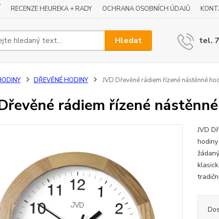
Í
RECENZE HEUREKA + RADY
OCHRANA OSOBNÍCH ÚDAJŮ
KONT
Hledat
tel. 
HODINY
DŘEVĚNÉ HODINY
JVD Dřevěné rádiem řízené nástěnné h
Dřevěné rádiem řízené nástěnn
JVD Dř
hodiny
žádaný
klasic
tradič
Dos