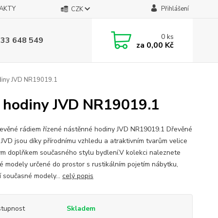
AKTY
Přihlášení
CZK
0
ks
733 648 549
za
0,00 Kč
odiny JVD NR19019.1
é hodiny JVD NR19019.1
evěné rádiem řízené nástěnné hodiny JVD NR19019.1 Dřevěné
 JVD jsou díky přírodnímu vzhledu a atraktivním tvarům velice
m doplňkem současného stylu bydlení.V kolekci naleznete
ké modely určené do prostor s rustikálním pojetím nábytku,
ní současné modely...
celý popis
tupnost
Skladem