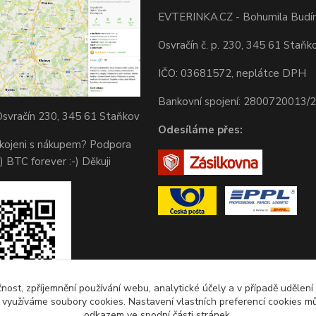
EVTERINKA.CZ - Bohumila Budí
Osvračín č. p. 230, 345 61 Staňk
IČO: 03681572, neplátce DPH
Bankovní spojení: 2800720013/
svračín 230, 345 61 Staňkov
Odesíláme přes:
okojeni s nákupem? Podpora
) BTC forever :-) Děkuji
čnost, zpříjemnění používání webu, analytické účely a v případě udělení
y využíváme soubory cookies. Nastavení vlastních preferencí cookies mů
odkazem ve spodní části stránek.