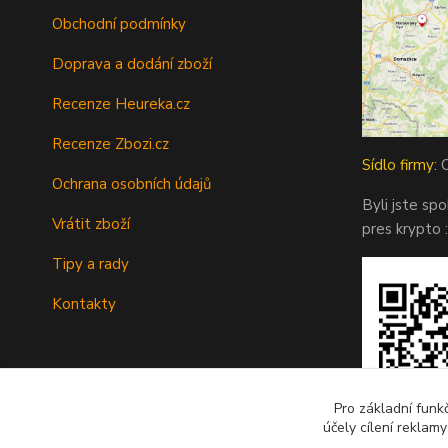
Obchodní podmínky
Doprava a dodání zboží
Recenze Heureka.cz
Recenze Zbozi.cz
Sídlo firmy:
O
Ochrana osobních údajů
Byli jste sp
Vrátit zboží
pres krypto :
Tipy a rady
Kontakty
Pro základní funk
účely cílení reklam