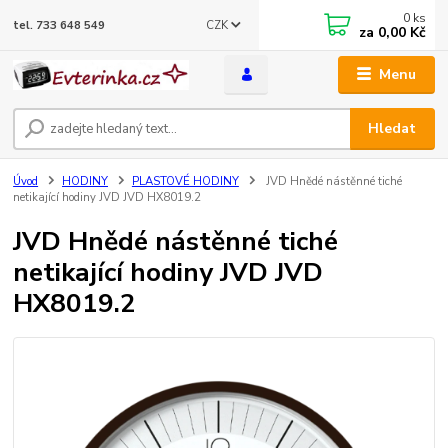
0
ks
CZK
tel. 733 648 549
za
0,00 Kč
Menu
Hledat
Úvod
HODINY
PLASTOVÉ HODINY
JVD Hnědé nástěnné tiché
netikající hodiny JVD JVD HX8019.2
JVD Hnědé nástěnné tiché
netikající hodiny JVD JVD
HX8019.2