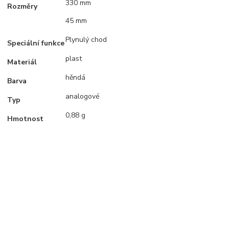
330 mm
Rozměry
45 mm
Plynulý chod
Speciální funkce
plast
Materiál
hěndá
Barva
analogové
Typ
0,88 g
Hmotnost