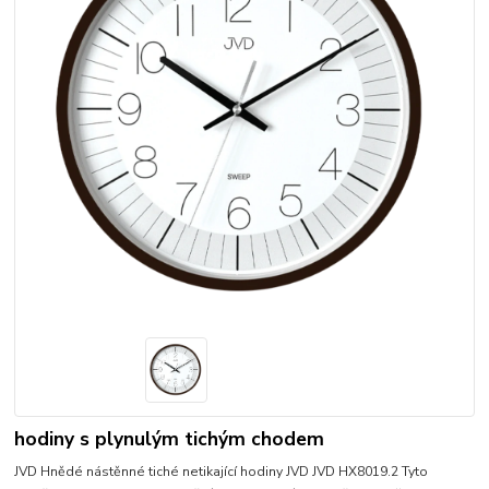
hodiny s plynulým tichým chodem
JVD Hnědé nástěnné tiché netikající hodiny JVD JVD HX8019.2 Tyto