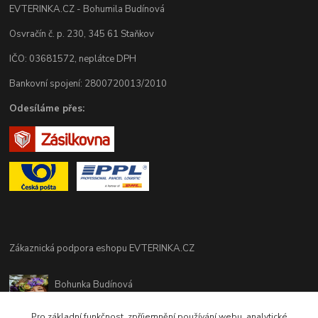
EVTERINKA.CZ - Bohumila Budínová
Osvračín č. p. 230, 345 61 Staňkov
IČO: 03681572, neplátce DPH
Bankovní spojení: 2800720013/2010
Odesíláme přes:
Zákaznická podpora eshopu EVTERINKA.CZ
Bohunka Budínová
tel. 733 648 549
(Po-Pá - 9:00-17:00hod, So 8:00-12:00hod)
Pro základní funkčnost, zpříjemnění používání webu, analytické