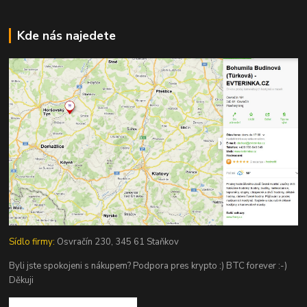
Kde nás najedete
Sídlo firmy:
Osvračín 230, 345 61 Staňkov
Byli jste spokojeni s nákupem? Podpora pres krypto :) BTC forever :-)
Děkuji