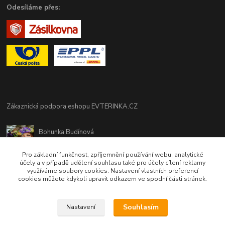
Odesíláme přes:
Zákaznická podpora eshopu EVTERINKA.CZ
Bohunka Budínová
tel. 733 648 549
(Po-Pá - 9:00-17:00hod, So 8:00-12:00hod)
Pro základní funkčnost, zpříjemnění používání webu, analytické
účely a v případě udělení souhlasu také pro účely cílení reklamy
využíváme soubory cookies. Nastavení vlastních preferencí
obchod@evterinka.cz
cookies můžete kdykoli upravit odkazem ve spodní části stránek.
Souhlasím
Nastavení