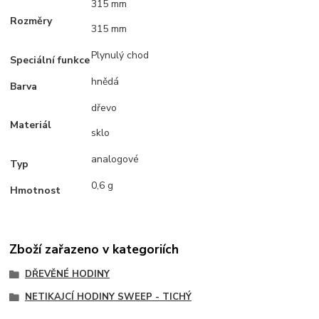
315 mm
Rozměry
315 mm
Plynulý chod
Speciální funkce
hnědá
Barva
dřevo
Materiál
sklo
analogové
Typ
0,6 g
Hmotnost
Zboží zařazeno v kategoriích
DŘEVĚNÉ HODINY
NETIKAJCÍ HODINY SWEEP - TICHÝ