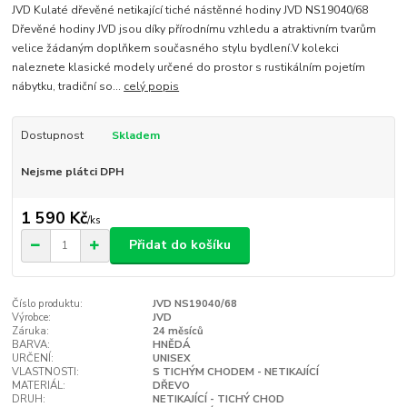
JVD Kulaté dřevěné netikající tiché nástěnné hodiny JVD NS19040/68
Dřevěné hodiny JVD jsou díky přírodnímu vzhledu a atraktivním tvarům
velice žádaným doplňkem současného stylu bydlení.V kolekci
naleznete klasické modely určené do prostor s rustikálním pojetím
nábytku, tradiční so...
celý popis
Dostupnost
Skladem
Nejsme plátci DPH
1 590 Kč
/
ks
Přidat do košíku
Číslo produktu:
JVD NS19040/68
Výrobce:
JVD
Záruka:
24 měsíců
BARVA:
HNĚDÁ
URČENÍ:
UNISEX
VLASTNOSTI:
S TICHÝM CHODEM - NETIKAJÍCÍ
MATERIÁL:
DŘEVO
DRUH:
NETIKAJÍCÍ - TICHÝ CHOD