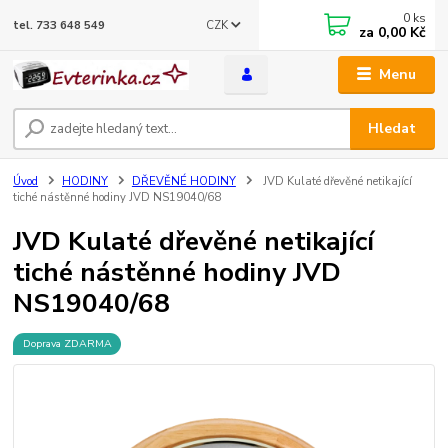
0
ks
CZK
tel. 733 648 549
za
0,00 Kč
Menu
Hledat
Úvod
HODINY
DŘEVĚNÉ HODINY
JVD Kulaté dřevěné netikající
tiché nástěnné hodiny JVD NS19040/68
JVD Kulaté dřevěné netikající
tiché nástěnné hodiny JVD
NS19040/68
Doprava ZDARMA