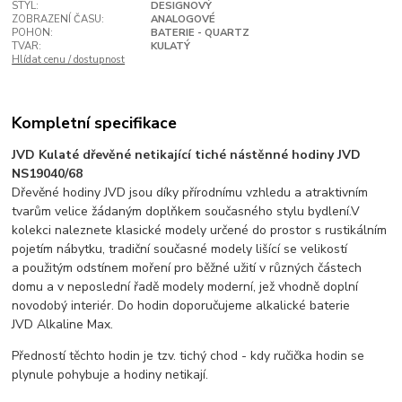
STYL:
DESIGNOVÝ
ZOBRAZENÍ ČASU:
ANALOGOVÉ
POHON:
BATERIE - QUARTZ
TVAR:
KULATÝ
Hlídat cenu / dostupnost
Kompletní specifikace
JVD Kulaté dřevěné netikající tiché nástěnné hodiny JVD
NS19040/68
Dřevěné hodiny JVD jsou díky přírodnímu vzhledu a atraktivním
tvarům velice žádaným doplňkem současného stylu bydlení.V
kolekci naleznete klasické modely určené do prostor s rustikálním
pojetím nábytku, tradiční současné modely lišící se velikostí
a použitým odstínem moření pro běžné užití v různých částech
domu a v neposlední řadě modely moderní, jež vhodně doplní
novodobý interiér. Do hodin doporučujeme alkalické baterie
JVD Alkaline Max.
Předností těchto hodin je tzv. tichý chod - kdy ručička hodin se
plynule pohybuje a hodiny netikají.