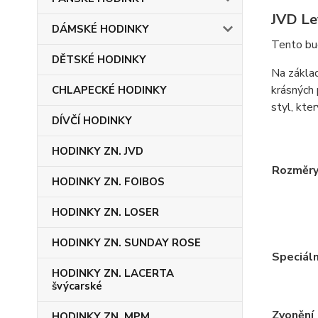
JVD Le
DÁMSKÉ HODINKY
Tento bu
DĚTSKÉ HODINKY
Na základ
krásných 
CHLAPECKÉ HODINKY
styl, kter
DÍVČÍ HODINKY
HODINKY ZN. JVD
Rozměr
HODINKY ZN. FOIBOS
HODINKY ZN. LOSER
HODINKY ZN. SUNDAY ROSE
Speciáln
HODINKY ZN. LACERTA
švýcarské
Zvonění
HODINKY ZN. MPM