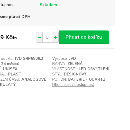
tupnost
Skladem
sme plátci DPH
9 Kč
Přidat do košíku
/
ks
roduktu:
JVD SRP6808.2
Výrobce:
JVD
24 měsíců
BARVA:
ZELENÁ
:
UNISEX
VLASTNOSTI:
LED OSVĚTLENÍ
IÁL:
PLAST
STYL:
DESIGNOVÝ
ZENÍ ČASU:
ANALOGOVÉ
POHON:
BATERIE - QUARTZ
KULATÝ
Hlídat cenu / dostupnost