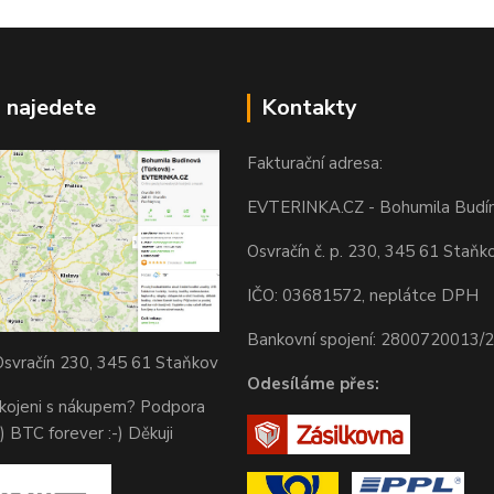
 najedete
Kontakty
Fakturační adresa:
EVTERINKA.CZ - Bohumila Budí
Osvračín č. p. 230, 345 61 Staňk
IČO: 03681572, neplátce DPH
Bankovní spojení: 2800720013/
svračín 230, 345 61 Staňkov
Odesíláme přes:
okojeni s nákupem? Podpora
) BTC forever :-) Děkuji