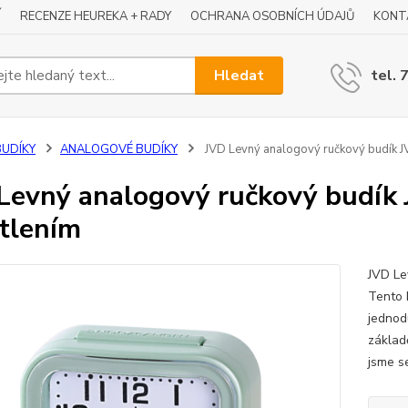
Í
RECENZE HEUREKA + RADY
OCHRANA OSOBNÍCH ÚDAJŮ
KONT
Hledat
tel. 
BUDÍKY
ANALOGOVÉ BUDÍKY
JVD Levný analogový ručkový budík 
Levný analogový ručkový budík
tlením
JVD Le
Tento 
jednod
základ
jsme se