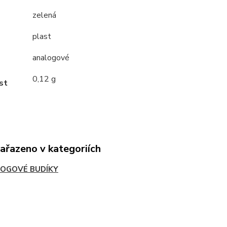
zelená
plast
analogové
0,12 g
st
zařazeno v kategoriích
OGOVÉ BUDÍKY