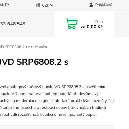
AKTY
Přihlášení
CZK
0
ks
733 648 549
za
0,00 Kč
JVD SRP6808.2 s osvětlením
 JVD SRP6808.2 s
vný analogový ručkový budík JVD SRP6808.2 s osvětlením
budík JVD hned na první pohled upoutá především svým
uchým a moderním designem, ale také praktickými rozměry. Na
ě loňského úspěchu a rostoucí obliby barevnějších budíčků
 rozhodli rozšířit naši kolekci o nové mo...
celý popis