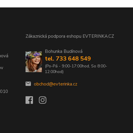
Zákaznická podpora eshopu EVTERINKA.CZ
Bohunka Budínová
nová
tel. 733 648 549
(Po-Pá - 9:00-17:00hod, So 8:00-
ov
12:00hod)
obchod@evterinka.cz
2010