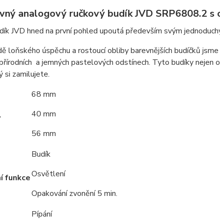
vný analogový ručkový budík JVD SRP6808.2 s 
dík JVD hned na první pohled upoutá především svým jednoduchý
ě loňského úspěchu a rostoucí obliby barevnějších budíčků jsme s
přírodních a jemných pastelových odstínech. Tyto budíky nejen oži
ý si zamilujete.
68 mm
40 mm
y
56 mm
Budík
Osvětlení
í funkce
Opakování zvonění 5 min.
Pípání