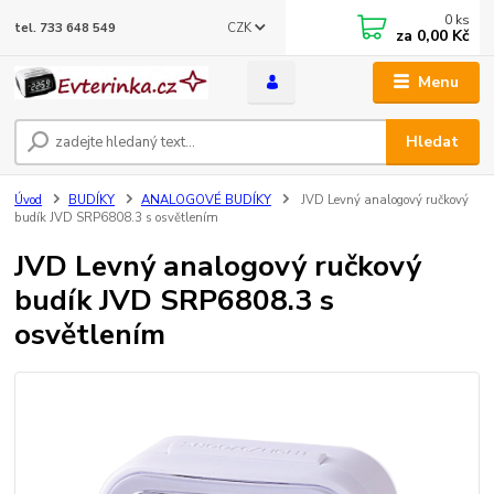
0
ks
CZK
tel. 733 648 549
za
0,00 Kč
Menu
Hledat
Úvod
BUDÍKY
ANALOGOVÉ BUDÍKY
JVD Levný analogový ručkový
budík JVD SRP6808.3 s osvětlením
JVD Levný analogový ručkový
budík JVD SRP6808.3 s
osvětlením