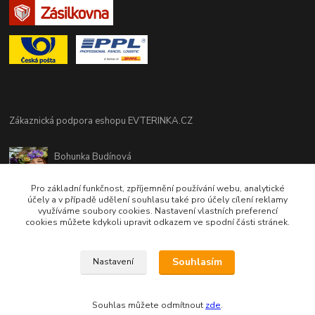
Zákaznická podpora eshopu EVTERINKA.CZ
Bohunka Budínová
tel. 733 648 549
(Po-Pá - 9:00-17:00hod, So 8:00-12:00hod)
Pro základní funkčnost, zpříjemnění používání webu, analytické
účely a v případě udělení souhlasu také pro účely cílení reklamy
využíváme soubory cookies. Nastavení vlastních preferencí
obchod@evterinka.cz
cookies můžete kdykoli upravit odkazem ve spodní části stránek.
Souhlasím
Nastavení
Souhlas můžete odmítnout
zde
.