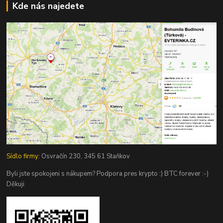
Kde nás najedete
Sídlo firmy:
Osvračín 230, 345 61 Staňkov
Byli jste spokojeni s nákupem? Podpora pres krypto :) BTC forever :-)
Děkuji