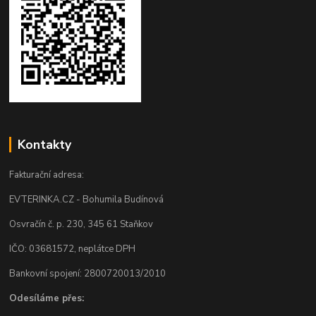
Kontakty
Fakturační adresa:
EVTERINKA.CZ - Bohumila Budínová
Osvračín č. p. 230, 345 61 Staňkov
IČO: 03681572, neplátce DPH
Bankovní spojení: 2800720013/2010
Odesíláme přes: