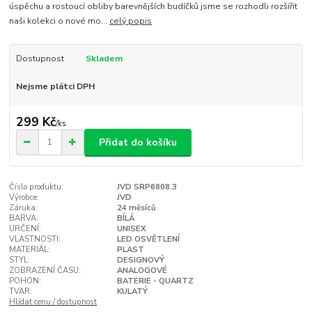
úspěchu a rostoucí obliby barevnějších budíčků jsme se rozhodli rozšířit
naši kolekci o nové mo...
celý popis
Dostupnost
Skladem
Nejsme plátci DPH
299 Kč
/
ks
Přidat do košíku
Číslo produktu:
JVD SRP6808.3
Výrobce:
JVD
Záruka:
24 měsíců
BARVA:
BÍLÁ
URČENÍ:
UNISEX
VLASTNOSTI:
LED OSVĚTLENÍ
MATERIÁL:
PLAST
STYL:
DESIGNOVÝ
ZOBRAZENÍ ČASU:
ANALOGOVÉ
POHON:
BATERIE - QUARTZ
TVAR:
KULATÝ
Hlídat cenu / dostupnost