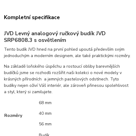
Kompletní specifikace
JVD Levný analogový ručkový budík JVD
SRP6808.3 s osvětlením
Tento budík JVD hned na první pohled upoutá především svým
jednoduchým a moderním designem, ale také praktickými rozměry.
Na základě loňského úspěchu a rostoucí obliby barevnějších
budíčků jsme se rozhodli rozšířit naši kolekci o nové modely v
krásných přírodních a jemných pastelových odstínech. Tyto
budíky nejen oživí Váš interiér, ale zároveň přinesou spolehlivost
a styl, který si zamilujete.
68 mm
40 mm
Rozměry
56 mm
Budík