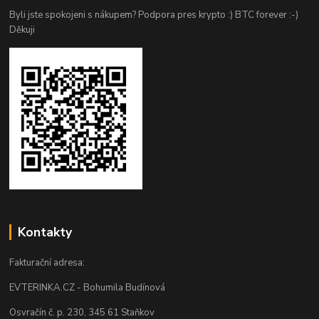
Byli jste spokojeni s nákupem? Podpora pres krypto :) BTC forever :-)
Děkuji
Kontakty
Fakturační adresa:
EVTERINKA.CZ - Bohumila Budínová
Osvračín č. p. 230, 345 61 Staňkov