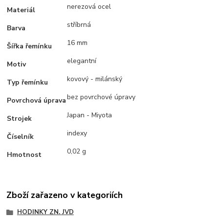
nerezová ocel
Materiál
stříbrná
Barva
16 mm
Šířka řemínku
elegantní
Motiv
kovový - milánský
Typ řemínku
bez povrchové úpravy
Povrchová úprava
Japan - Miyota
Strojek
indexy
Číselník
0,02 g
Hmotnost
Zboží zařazeno v kategoriích
HODINKY ZN. JVD