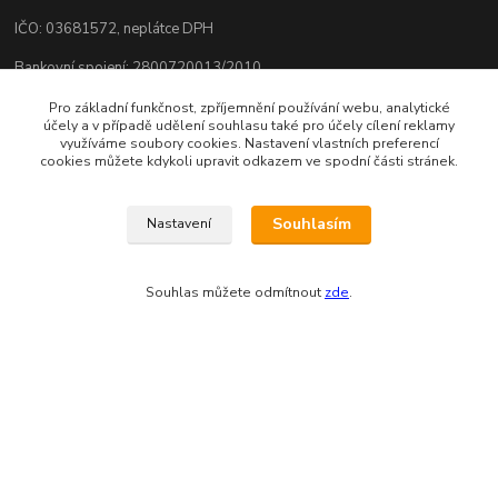
IČO: 03681572, neplátce DPH
Bankovní spojení: 2800720013/2010
Odesíláme přes:
Pro základní funkčnost, zpříjemnění používání webu, analytické
účely a v případě udělení souhlasu také pro účely cílení reklamy
využíváme soubory cookies. Nastavení vlastních preferencí
cookies můžete kdykoli upravit odkazem ve spodní části stránek.
Souhlasím
Nastavení
Souhlas můžete odmítnout
zde
.
Zákaznická podpora eshopu EVTERINKA.CZ
Bohunka Budínová
tel. 733 648 549
(Po-Pá - 9:00-17:00hod, So 8:00-12:00hod)
obchod@evterinka.cz