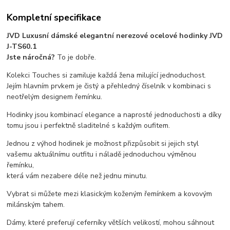
Kompletní specifikace
JVD Luxusní dámské elegantní nerezové ocelové hodinky JVD
J-TS60.1
Jste náročná?
To je dobře.
Kolekci Touches si zamiluje každá žena milující jednoduchost.
Jejím hlavním prvkem je čistý a přehledný číselník v kombinaci s
neotřelým designem řemínku.
Hodinky jsou kombinací elegance a naprosté jednoduchosti a díky
tomu jsou i perfektně sladitelné s každým oufitem.
Jednou z výhod hodinek je možnost přizpůsobit si jejich styl
vašemu aktuálnímu outfitu i náladě jednoduchou výměnou
řemínku,
která vám nezabere déle než jednu minutu.
Vybrat si můžete mezi klasickým koženým řemínkem a kovovým
milánským tahem.
Dámy, které preferují ceferníky větších velikostí, mohou sáhnout