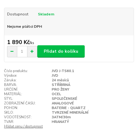
Dostupnost
Skladem
Nejsme plátci DPH
1 890 Kč
/
ks
Přidat do košíku
Číslo produktu:
JVD J-TS60.1
Výrobce:
JVD
Záruka:
24 měsíců
BARVA:
STŘÍBRNÁ
URČENÍ:
PRO ŽENY
MATERIÁL:
OCEL
STYL:
SPOLEČENSKÉ
ZOBRAZENÍ ČASU:
ANALOGOVÉ
POHON:
BATERIE - QUARTZ
SKLO:
TVRZENÉ MINERÁLNÍ
VODOTĚSNOST:
3ATM/30m
TVAR:
HRANATÝ
Hlídat cenu / dostupnost