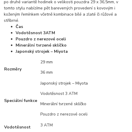
po druhé variantě hodinek o velikosti pouzdra 29 x 36,5mm, v
tomto stylu nabízíme pět barevených provedení s kovovým i
koženým řemínkem včetně kombinace bílé a zlaté či růžové a
stříbrné.
Čas
Vodotěsnost 3ATM
Pouzdro z nerezové oceli
Minerální tvrzené sklíčko
Japonský strojek – Miyota
29 mm
Rozměry
36 mm
Japonský strojek – Miyota
Vodotěsnost 3 ATM
Speciální funkce
Minerální tvrzené sklíčko
Pouzdro z nerezové oceli
3 ATM
Vodotěsnost