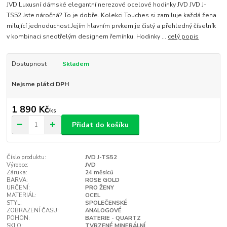
JVD Luxusní dámské elegantní nerezové ocelové hodinky JVD JVD J-
TS52 Jste náročná? To je dobře. Kolekci Touches si zamiluje každá žena
milující jednoduchost.Jejím hlavním prvkem je čistý a přehledný číselník
v kombinaci sneotřelým designem řemínku. Hodinky ...
celý popis
Dostupnost
Skladem
Nejsme plátci DPH
1 890 Kč
/
ks
Přidat do košíku
Číslo produktu:
JVD J-TS52
Výrobce:
JVD
Záruka:
24 měsíců
BARVA:
ROSE GOLD
URČENÍ:
PRO ŽENY
MATERIÁL:
OCEL
STYL:
SPOLEČENSKÉ
ZOBRAZENÍ ČASU:
ANALOGOVÉ
POHON:
BATERIE - QUARTZ
SKLO:
TVRZENÉ MINERÁLNÍ