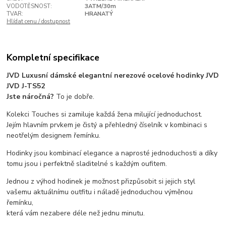
VODOTĚSNOST:
3ATM/30m
TVAR:
HRANATÝ
Hlídat cenu / dostupnost
Kompletní specifikace
JVD Luxusní dámské elegantní nerezové ocelové hodinky JVD
JVD J-TS52
Jste náročná?
To je dobře.
Kolekci Touches si zamiluje každá žena milující jednoduchost.
Jejím hlavním prvkem je čistý a přehledný číselník v kombinaci s
neotřelým designem řemínku.
Hodinky jsou kombinací elegance a naprosté jednoduchosti a díky
tomu jsou i perfektně sladitelné s každým oufitem.
Jednou z výhod hodinek je možnost přizpůsobit si jejich styl
vašemu aktuálnímu outfitu i náladě jednoduchou výměnou
řemínku,
která vám nezabere déle než jednu minutu.