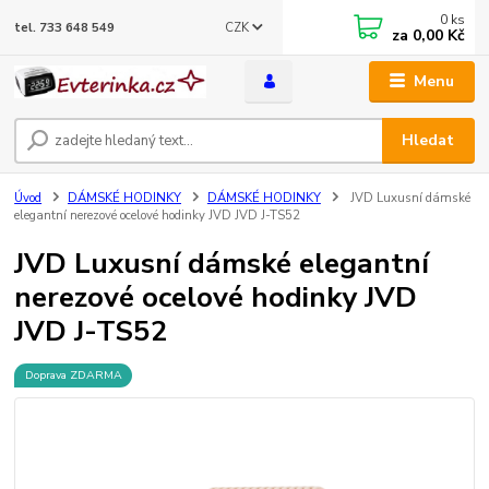
0
ks
CZK
tel. 733 648 549
za
0,00 Kč
Menu
Hledat
Úvod
DÁMSKÉ HODINKY
DÁMSKÉ HODINKY
JVD Luxusní dámské
elegantní nerezové ocelové hodinky JVD JVD J-TS52
JVD Luxusní dámské elegantní
nerezové ocelové hodinky JVD
JVD J-TS52
Doprava ZDARMA