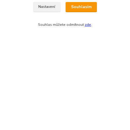
Odesíláme přes:
Souhlasím
Nastavení
Souhlas můžete odmítnout
zde
.
Zákaznická podpora eshopu EVTERINKA.CZ
Bohunka Budínová
tel. 733 648 549
(Po-Pá - 9:00-17:00hod, So 8:00-12:00hod)
obchod@evterinka.cz