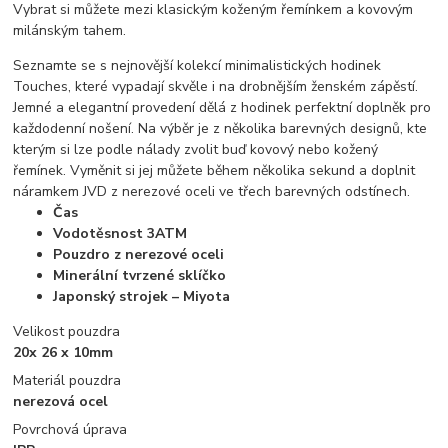
Vybrat si můžete mezi klasickým koženým řemínkem a kovovým
milánským tahem.
Seznamte se s nejnovější kolekcí minimalistických hodinek
Touches, které vypadají skvěle i na drobnějším ženském zápěstí.
Jemné a elegantní provedení dělá z hodinek perfektní doplněk pro
každodenní nošení. Na výběr je z několika barevných designů, kte
kterým si lze podle nálady zvolit buď kovový nebo kožený
řemínek. Vyměnit si jej můžete během několika sekund a doplnit
náramkem JVD z nerezové oceli ve třech barevných odstínech.
Čas
Vodotěsnost 3ATM
Pouzdro z nerezové oceli
Minerální tvrzené sklíčko
Japonský strojek – Miyota
Velikost pouzdra
20x 26 x 10mm
Materiál pouzdra
nerezová ocel
Povrchová úprava