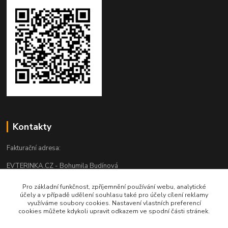
Kontakty
Fakturační adresa:
EVTERINKA.CZ - Bohumila Budínová
Osvračín č. p. 230, 345 61 Staňkov
Pro základní funkčnost, zpříjemnění používání webu, analytické
účely a v případě udělení souhlasu také pro účely cílení reklamy
IČO: 03681572, neplátce DPH
využíváme soubory cookies. Nastavení vlastních preferencí
cookies můžete kdykoli upravit odkazem ve spodní části stránek.
Bankovní spojení: 2800720013/2010