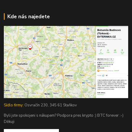
Kde nás najedete
Sídlo firmy:
Osvračín 230, 345 61 Staňkov
Byli jste spokojeni s nákupem? Podpora pres krypto :) BTC forever :-)
Děkuji