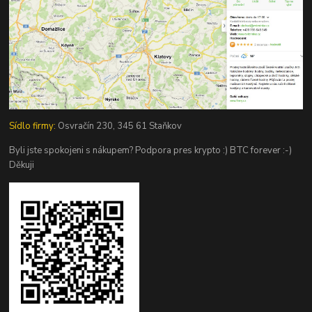
Sídlo firmy:
Osvračín 230, 345 61 Staňkov
Byli jste spokojeni s nákupem? Podpora pres krypto :) BTC forever :-)
Děkuji