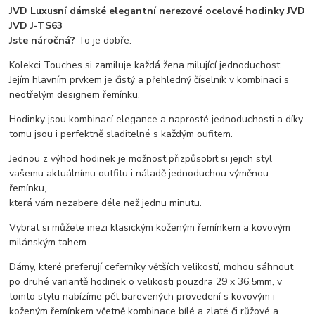
JVD Luxusní dámské elegantní nerezové ocelové hodinky JVD
JVD J-TS63
Jste náročná?
To je dobře.
Kolekci Touches si zamiluje každá žena milující jednoduchost.
Jejím hlavním prvkem je čistý a přehledný číselník v kombinaci s
neotřelým designem řemínku.
Hodinky jsou kombinací elegance a naprosté jednoduchosti a díky
tomu jsou i perfektně sladitelné s každým oufitem.
Jednou z výhod hodinek je možnost přizpůsobit si jejich styl
vašemu aktuálnímu outfitu i náladě jednoduchou výměnou
řemínku,
která vám nezabere déle než jednu minutu.
Vybrat si můžete mezi klasickým koženým řemínkem a kovovým
milánským tahem.
Dámy, které preferují ceferníky větších velikostí, mohou sáhnout
po druhé variantě hodinek o velikosti pouzdra 29 x 36,5mm, v
tomto stylu nabízíme pět barevených provedení s kovovým i
koženým řemínkem včetně kombinace bílé a zlaté či růžové a