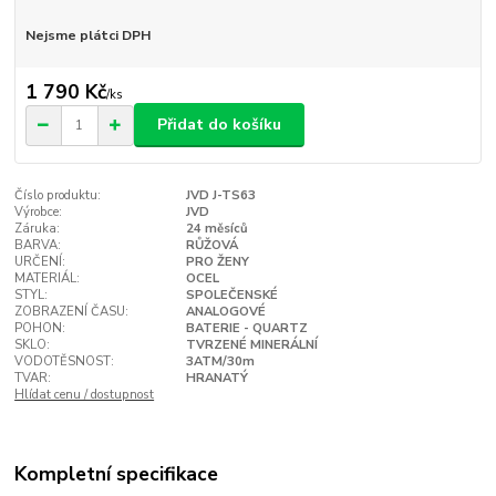
Nejsme plátci DPH
1 790 Kč
/
ks
Přidat do košíku
Číslo produktu:
JVD J-TS63
Výrobce:
JVD
Záruka:
24 měsíců
BARVA:
RŮŽOVÁ
URČENÍ:
PRO ŽENY
MATERIÁL:
OCEL
STYL:
SPOLEČENSKÉ
ZOBRAZENÍ ČASU:
ANALOGOVÉ
POHON:
BATERIE - QUARTZ
SKLO:
TVRZENÉ MINERÁLNÍ
VODOTĚSNOST:
3ATM/30m
TVAR:
HRANATÝ
Hlídat cenu / dostupnost
Kompletní specifikace