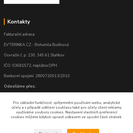
Kontakty
Fakturační adresa:
EVTERINKA.CZ - Bohumila Budínová
Osvračín č. p. 230, 345 61 Staňkov
IČO: 03681572, neplátce DPH
Bankovní spojení: 2800720013/2010
Odesíláme přes:
Pro základní funkčnost, zpříjemnění používání webu, analytické
účely a v případě udělení souhlasu také pro účely cílení reklamy
využíváme soubory cookies. Nastavení vlastních preferencí
cookies můžete kdykoli upravit odkazem ve spodní části stránek.