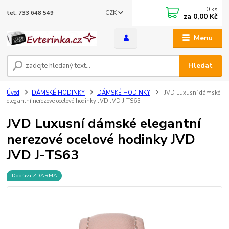
0
ks
CZK
tel. 733 648 549
za
0,00 Kč
Menu
Hledat
Úvod
DÁMSKÉ HODINKY
DÁMSKÉ HODINKY
JVD Luxusní dámské
elegantní nerezové ocelové hodinky JVD JVD J-TS63
JVD Luxusní dámské elegantní
nerezové ocelové hodinky JVD
JVD J-TS63
Doprava ZDARMA