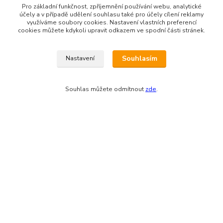
Odesíláme přes:
Pro základní funkčnost, zpříjemnění používání webu, analytické
účely a v případě udělení souhlasu také pro účely cílení reklamy
využíváme soubory cookies. Nastavení vlastních preferencí
cookies můžete kdykoli upravit odkazem ve spodní části stránek.
Souhlasím
Nastavení
Souhlas můžete odmítnout
zde
.
Zákaznická podpora eshopu EVTERINKA.CZ
Bohunka Budínová
tel. 733 648 549
(Po-Pá - 9:00-17:00hod, So 8:00-12:00hod)
obchod@evterinka.cz