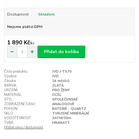
Dostupnost
Skladem
Nejsme plátci DPH
1 890 Kč
/
ks
Přidat do košíku
Číslo produktu:
JVD J-TS70
Výrobce:
JVD
Záruka:
24 měsíců
BARVA:
ZLATÁ
URČENÍ:
PRO ŽENY
MATERIÁL:
OCEL
STYL:
SPOLEČENSKÉ
ZOBRAZENÍ ČASU:
ANALOGOVÉ
POHON:
BATERIE - QUARTZ
SKLO:
TVRZENÉ MINERÁLNÍ
VODOTĚSNOST:
3ATM/30m
TVAR:
HRANATÝ
Hlídat cenu / dostupnost