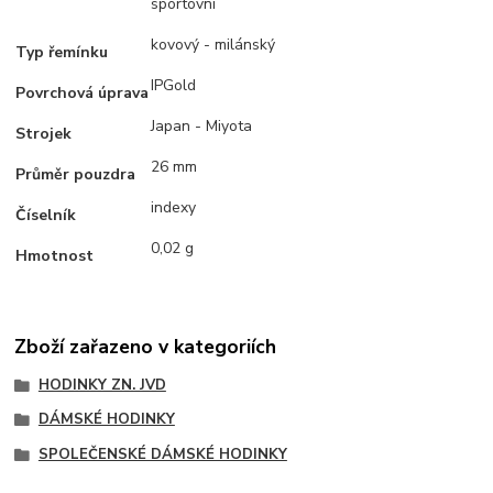
sportovní
kovový - milánský
Typ řemínku
IPGold
Povrchová úprava
Japan - Miyota
Strojek
26 mm
Průměr pouzdra
indexy
Číselník
0,02 g
Hmotnost
Zboží zařazeno v kategoriích
HODINKY ZN. JVD
DÁMSKÉ HODINKY
SPOLEČENSKÉ DÁMSKÉ HODINKY