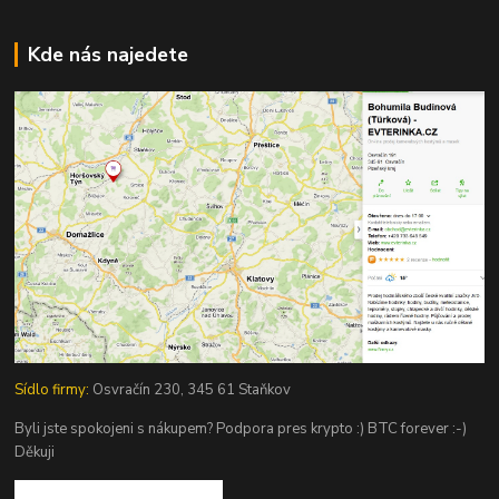
Kde nás najedete
Sídlo firmy:
Osvračín 230, 345 61 Staňkov
Byli jste spokojeni s nákupem? Podpora pres krypto :) BTC forever :-)
Děkuji