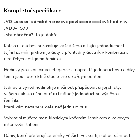
Kompletní specifikace
JVD Luxusní dámské nerezové pozlacené ocelové hodinky
JVD J-TS70
Jste náročná?
To je dobře.
Kolekci Touches si zamiluje každá žena milující jednoduchost.
Jejím hlavním prvkem je čistý a přehledný číselník v kombinaci s
neotřelým designem řemínku.
Hodinky jsou kombinací elegance a naprosté jednoduchosti a díky
tomu jsou i perfektně sladitelné s každým oufitem.
Jednou z výhod hodinek je možnost přizpůsobit si jejich styl
vašemu aktuálnímu outfitu i náladě jednoduchou výměnou
řemínku,
která vám nezabere déle než jednu minutu.
Vybrat si můžete mezi klasickým koženým řemínkem a kovovým
milánským tahem.
Dámy, které preferují ceferníky větších velikostí, mohou sáhnout