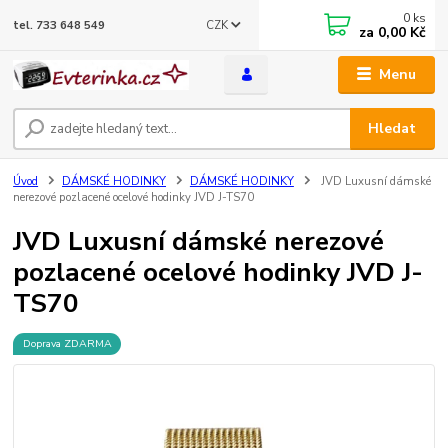
0
ks
CZK
tel. 733 648 549
za
0,00 Kč
Menu
Hledat
Úvod
DÁMSKÉ HODINKY
DÁMSKÉ HODINKY
JVD Luxusní dámské
nerezové pozlacené ocelové hodinky JVD J-TS70
JVD Luxusní dámské nerezové
pozlacené ocelové hodinky JVD J-
TS70
Doprava ZDARMA