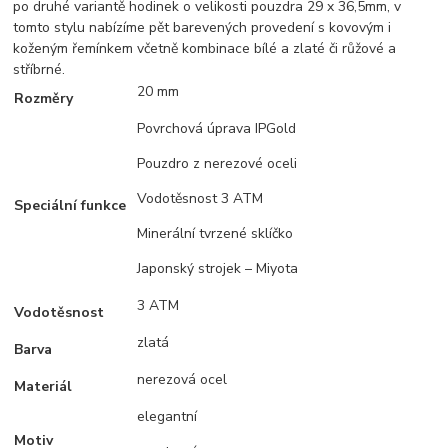
po druhé variantě hodinek o velikosti pouzdra 29 x 36,5mm, v
tomto stylu nabízíme pět barevených provedení s kovovým i
koženým řemínkem včetně kombinace bílé a zlaté či růžové a
stříbrné.
20 mm
Rozměry
Povrchová úprava IPGold
Pouzdro z nerezové oceli
Vodotěsnost 3 ATM
Speciální funkce
Minerální tvrzené sklíčko
Japonský strojek – Miyota
3 ATM
Vodotěsnost
zlatá
Barva
nerezová ocel
Materiál
elegantní
Motiv