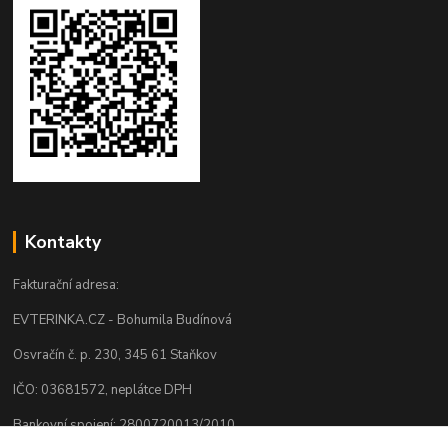
Kontakty
Fakturační adresa:
EVTERINKA.CZ - Bohumila Budínová
Osvračín č. p. 230, 345 61 Staňkov
IČO: 03681572, neplátce DPH
Bankovní spojení: 2800720013/2010