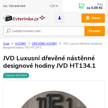
0
ks
CZK
tel. 733 648 549
za
0,00 Kč
Menu
Hledat
Úvod
HODINY
DŘEVĚNÉ HODINY
JVD Luxusní dřevěné nástěnné
designové hodiny JVD HT134.1
JVD Luxusní dřevěné nástěnné
designové hodiny JVD HT134.1
Doprava ZDARMA