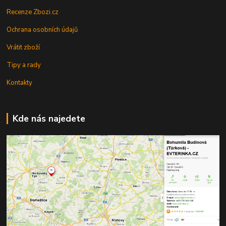
Recenze Zbozi.cz
Ochrana osobních údajů
Vrátit zboží
Tipy a rady
Kontakty
Kde nás najedete