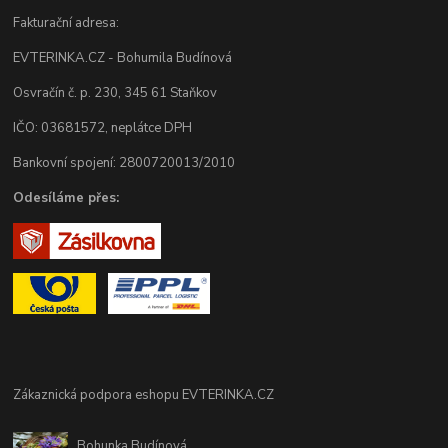
Fakturační adresa:
EVTERINKA.CZ - Bohumila Budínová
Osvračín č. p. 230, 345 61 Staňkov
IČO: 03681572, neplátce DPH
Bankovní spojení: 2800720013/2010
Odesíláme přes:
Zákaznická podpora eshopu EVTERINKA.CZ
Bohunka Budínová