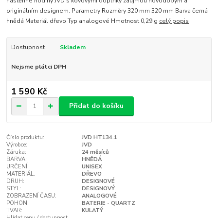
nástěnné hodiny JVD s kovovými doplňky zaujmou novodobým a
originálním designem. Parametry Rozměry 320 mm 320 mm Barva černá
hnědá Materiál dřevo Typ analogové Hmotnost 0,29 g
celý popis
Dostupnost
Skladem
Nejsme plátci DPH
1 590 Kč
Přidat do košíku
Číslo produktu:
JVD HT134.1
Výrobce:
JVD
Záruka:
24 měsíců
BARVA:
HNĚDÁ
URČENÍ:
UNISEX
MATERIÁL:
DŘEVO
DRUH:
DESIGNOVÉ
STYL:
DESIGNOVÝ
ZOBRAZENÍ ČASU:
ANALOGOVÉ
POHON:
BATERIE - QUARTZ
TVAR:
KULATÝ
Hlídat cenu / dostupnost