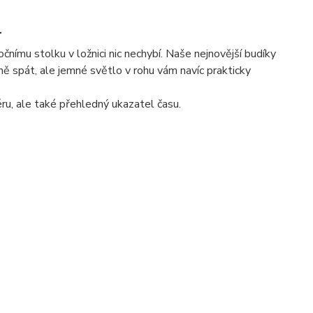
1
nímu stolku v ložnici nic nechybí. Naše nejnovější budíky
dně spát, ale jemné světlo v rohu vám navíc prakticky
ru, ale také přehledný ukazatel času.