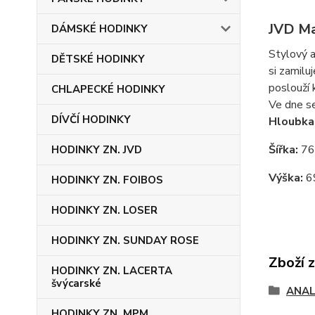
JVD Ma
DÁMSKÉ HODINKY
Stylový a
DĚTSKÉ HODINKY
si zamilu
poslouží k
CHLAPECKÉ HODINKY
Ve dne se
DÍVČÍ HODINKY
Hloubka
Šířka:
76
HODINKY ZN. JVD
Výška:
6
HODINKY ZN. FOIBOS
HODINKY ZN. LOSER
HODINKY ZN. SUNDAY ROSE
Zboží 
HODINKY ZN. LACERTA
švýcarské
ANAL
HODINKY ZN. MPM