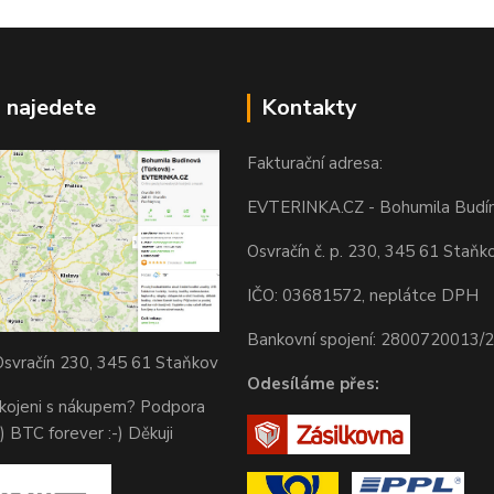
 najedete
Kontakty
Fakturační adresa:
EVTERINKA.CZ - Bohumila Budí
Osvračín č. p. 230, 345 61 Staňk
IČO: 03681572, neplátce DPH
Bankovní spojení: 2800720013/
svračín 230, 345 61 Staňkov
Odesíláme přes:
okojeni s nákupem? Podpora
) BTC forever :-) Děkuji