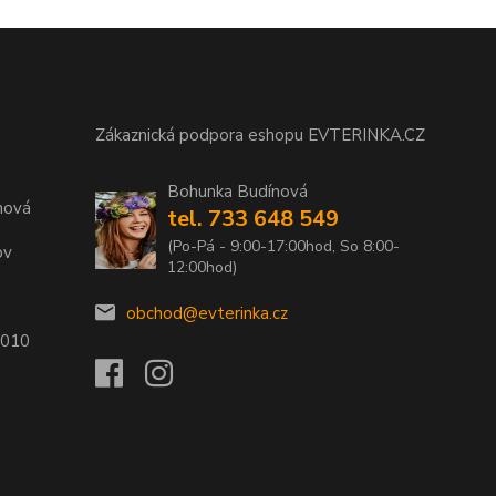
Zákaznická podpora eshopu EVTERINKA.CZ
Bohunka Budínová
nová
tel. 733 648 549
(Po-Pá - 9:00-17:00hod, So 8:00-
ov
12:00hod)
obchod@evterinka.cz
2010