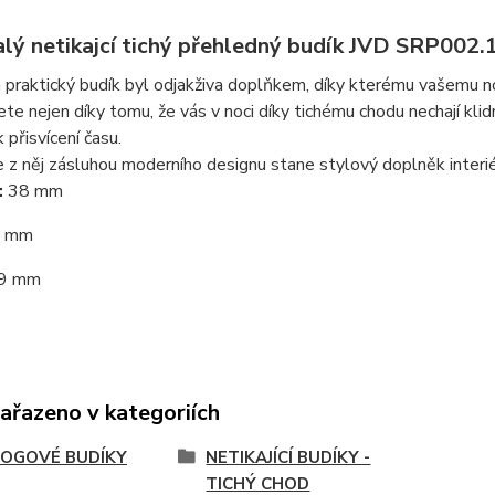
lý netikajcí tichý přehledný budík JVD SRP002.
 praktický budík byl odjakživa doplňkem, díky kterému vašemu noč
jete nejen díky tomu, že vás v noci díky tichému chodu nechají kli
 přisvícení času.
 z něj zásluhou moderního designu stane stylový doplněk interié
:
38 mm
 mm
9 mm
zařazeno v kategoriích
OGOVÉ BUDÍKY
NETIKAJÍCÍ BUDÍKY -
TICHÝ CHOD