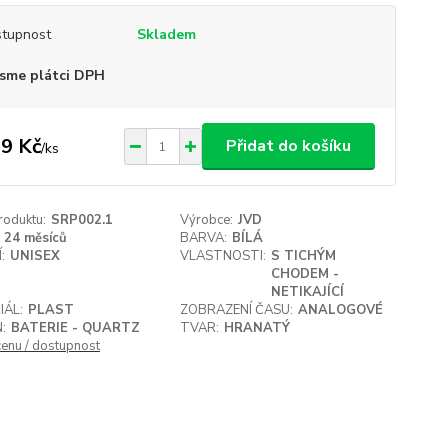
tupnost
Skladem
sme plátci DPH
9 Kč
Přidat do košíku
/
ks
roduktu:
SRP002.1
Výrobce:
JVD
24 měsíců
BARVA:
BÍLÁ
:
UNISEX
VLASTNOSTI:
S TICHÝM
CHODEM -
NETIKAJÍCÍ
IÁL:
PLAST
ZOBRAZENÍ ČASU:
ANALOGOVÉ
:
BATERIE - QUARTZ
TVAR:
HRANATÝ
cenu / dostupnost