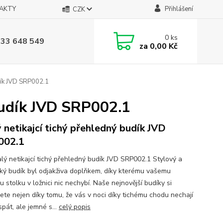
AKTY
Přihlášení
CZK
0
ks
733 648 549
za
0,00 Kč
udík JVD SRP002.1
budík JVD SRP002.1
 netikajcí tichý přehledný budík JVD
002.1
lý netikajcí tichý přehledný budík JVD SRP002.1 Stylový a
cký budík byl odjakživa doplňkem, díky kterému vašemu
 stolku v ložnici nic nechybí. Naše nejnovější budíky si
jete nejen díky tomu, že vás v noci díky tichému chodu nechají
spát, ale jemné s...
celý popis