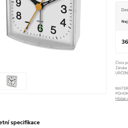
Dos
Nej
36
Číslo p
Záruka:
URČENÍ
MATER
POHON
Hlídat 
tní specifikace