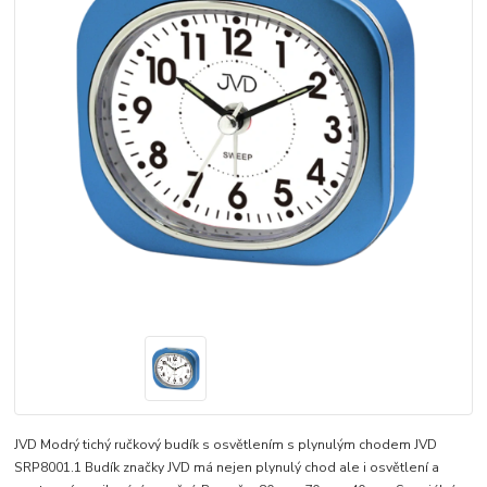
JVD Modrý tichý ručkový budík s osvětlením s plynulým chodem JVD
SRP8001.1 Budík značky JVD má nejen plynulý chod ale i osvětlení a