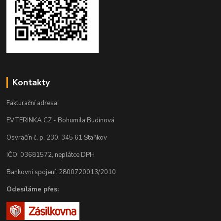
Kontakty
Fakturační adresa:
EVTERINKA.CZ - Bohumila Budínová
Osvračín č. p. 230, 345 61 Staňkov
IČO: 03681572, neplátce DPH
Bankovní spojení: 2800720013/2010
Odesíláme přes: