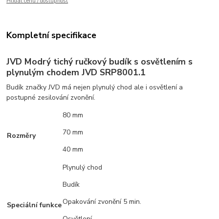
Hlídat cenu / dostupnost
Kompletní specifikace
JVD Modrý tichý ručkový budík s osvětlením s
plynulým chodem JVD SRP8001.1
Budík značky JVD má nejen plynulý chod ale i osvětlení a
postupné zesilování zvonění.
80 mm
70 mm
Rozměry
40 mm
Plynulý chod
Budík
Opakování zvonění 5 min.
Speciální funkce
Osvětlení