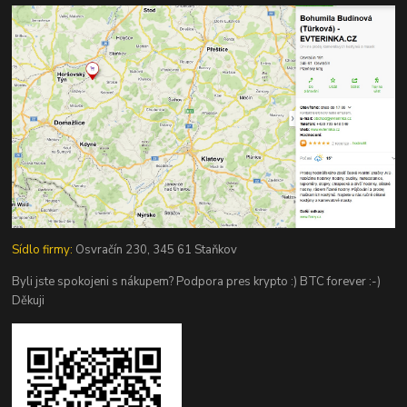
Sídlo firmy:
Osvračín 230, 345 61 Staňkov
Byli jste spokojeni s nákupem? Podpora pres krypto :) BTC forever :-)
Děkuji