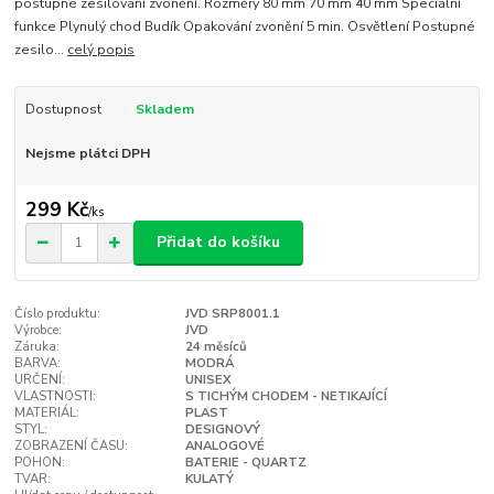
postupné zesilování zvonění. Rozměry 80 mm 70 mm 40 mm Speciální
funkce Plynulý chod Budík Opakování zvonění 5 min. Osvětlení Postupné
zesilo...
celý popis
Dostupnost
Skladem
Nejsme plátci DPH
299 Kč
/
ks
Přidat do košíku
Číslo produktu:
JVD SRP8001.1
Výrobce:
JVD
Záruka:
24 měsíců
BARVA:
MODRÁ
URČENÍ:
UNISEX
VLASTNOSTI:
S TICHÝM CHODEM - NETIKAJÍCÍ
MATERIÁL:
PLAST
STYL:
DESIGNOVÝ
ZOBRAZENÍ ČASU:
ANALOGOVÉ
POHON:
BATERIE - QUARTZ
TVAR:
KULATÝ