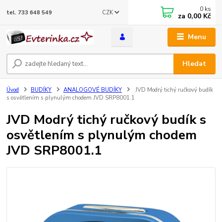
0
ks
CZK
tel. 733 648 549
za
0,00 Kč
Menu
Hledat
Úvod
BUDÍKY
ANALOGOVÉ BUDÍKY
JVD Modrý tichý ručkový budík
s osvětlením s plynulým chodem JVD SRP8001.1
JVD Modrý tichý ručkový budík s
osvětlením s plynulým chodem
JVD SRP8001.1