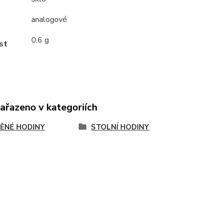
analogové
0,6 g
st
zařazeno v kategoriích
ĚNÉ HODINY
STOLNÍ HODINY