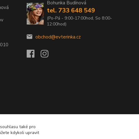
Bohunka Budínová
nová
tel. 733 648 549
(Po-Pá - 9:00-17:00hod, So 8:00-
ov
12:00hod)
obchod@evterinka.cz
2010
 souhlasu také pro
žete kdykoli upravit