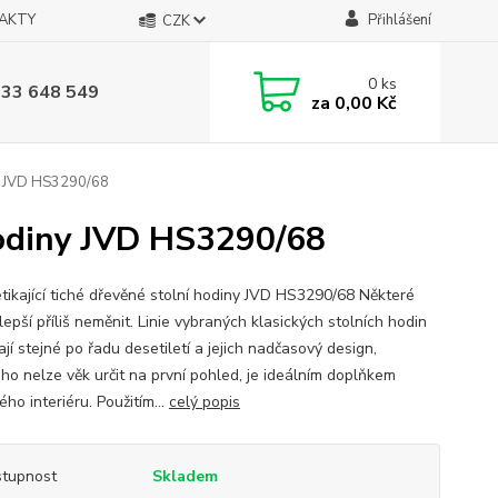
AKTY
Přihlášení
CZK
0
ks
733 648 549
za
0,00 Kč
iny JVD HS3290/68
 hodiny JVD HS3290/68
tikající tiché dřevěné stolní hodiny JVD HS3290/68 Některé
 lepší příliš neměnit. Linie vybraných klasických stolních hodin
jí stejné po řadu desetiletí a jejich nadčasový design,
ého nelze věk určit na první pohled, je ideálním doplňkem
ého interiéru. Použitím...
celý popis
tupnost
Skladem