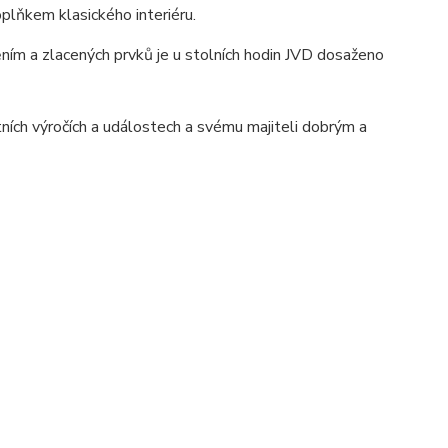
oplňkem klasického interiéru.
ním a zlacených prvků je u stolních hodin JVD dosaženo
tních výročích a událostech a svému majiteli dobrým a