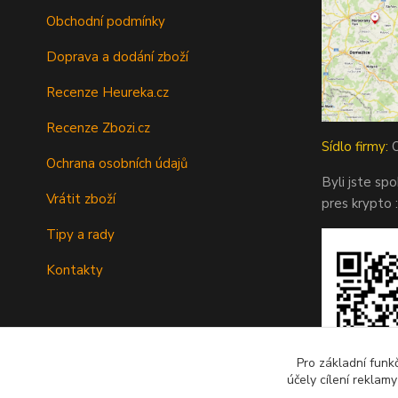
Obchodní podmínky
Doprava a dodání zboží
Recenze Heureka.cz
Recenze Zbozi.cz
Sídlo firmy:
O
Ochrana osobních údajů
Byli jste sp
Vrátit zboží
pres krypto :
Tipy a rady
Kontakty
Pro základní funk
účely cílení reklam