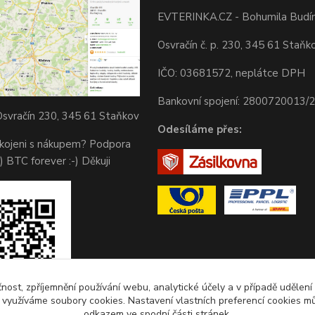
EVTERINKA.CZ - Bohumila Budí
Osvračín č. p. 230, 345 61 Staňk
IČO: 03681572, neplátce DPH
Bankovní spojení: 2800720013/
svračín 230, 345 61 Staňkov
Odesíláme přes:
okojeni s nákupem? Podpora
) BTC forever :-) Děkuji
čnost, zpříjemnění používání webu, analytické účely a v případě udělení
y využíváme soubory cookies. Nastavení vlastních preferencí cookies mů
odkazem ve spodní části stránek.