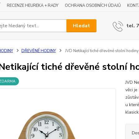
Í
RECENZE HEUREKA + RADY
OCHRANA OSOBNÍCH ÚDAJŮ
KONT
Hledat
tel. 
HODINY
DŘEVĚNÉ HODINY
JVD Netikající tiché dřevěné stolní hod
Netikající tiché dřevěné stolní
 ZDARMA
JVD Ne
věci je
zůstáva
u kter
klasick
Dos