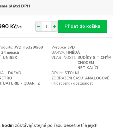
sme plátci DPH
990 Kč
Přidat do košíku
/
ks
roduktu:
JVD HS3290/68
Výrobce:
JVD
24 měsíců
BARVA:
HNĚDÁ
:
UNISEX
VLASTNOSTI:
BUDÍKY S TICHÝM
CHODEM -
NETIKAJÍCÍ
IÁL:
DŘEVO
DRUH:
STOLNÍ
RETRO
ZOBRAZENÍ ČASU:
ANALOGOVÉ
:
BATERIE - QUARTZ
Hlídat cenu / dostupnost
h hodin
zůstávají stejné po řadu desetiletí a jejich