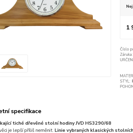
Nej
1 
Číslo p
Záruka:
URČENÍ
MATER
STYL:
POHON
tní specifikace
kající tiché dřevěné stolní hodiny JVD HS3290/68
ěci je lepší příliš neměnit.
Linie vybraných klasických stolníc