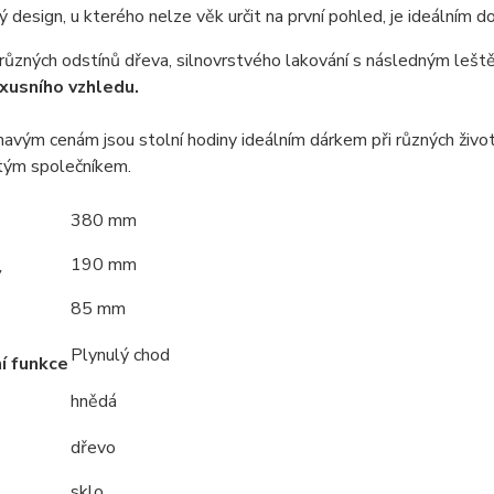
 design, u kterého nelze věk určit na první pohled, je ideálním d
různých odstínů dřeva, silnovrstvého lakování s následným leště
uxusního vzhledu.
mavým cenám jsou stolní hodiny ideálním dárkem při různých živo
tým společníkem.
380 mm
190 mm
y
85 mm
Plynulý chod
í funkce
hnědá
dřevo
sklo