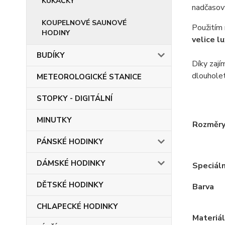
KUKAČKY
nadčasový
KOUPELNOVÉ SAUNOVÉ
Použitím 
HODINY
velice l
BUDÍKY
Díky zají
dlouhole
METEOROLOGICKÉ STANICE
STOPKY - DIGITÁLNÍ
MINUTKY
Rozměr
PÁNSKÉ HODINKY
DÁMSKÉ HODINKY
Speciáln
DĚTSKÉ HODINKY
Barva
CHLAPECKÉ HODINKY
Materiál