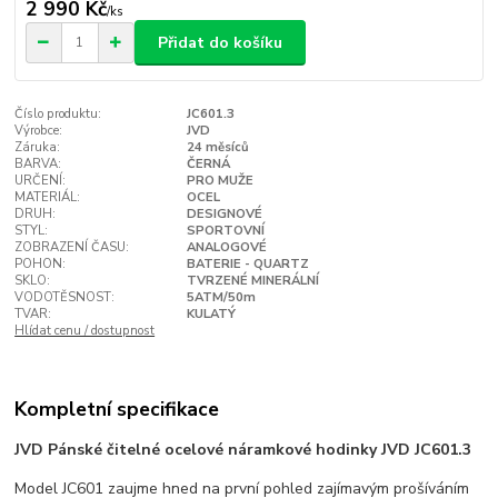
2 990 Kč
/
ks
Přidat do košíku
Číslo produktu:
JC601.3
Výrobce:
JVD
Záruka:
24 měsíců
BARVA:
ČERNÁ
URČENÍ:
PRO MUŽE
MATERIÁL:
OCEL
DRUH:
DESIGNOVÉ
STYL:
SPORTOVNÍ
ZOBRAZENÍ ČASU:
ANALOGOVÉ
POHON:
BATERIE - QUARTZ
SKLO:
TVRZENÉ MINERÁLNÍ
VODOTĚSNOST:
5ATM/50m
TVAR:
KULATÝ
Hlídat cenu / dostupnost
Kompletní specifikace
JVD Pánské čitelné ocelové náramkové hodinky JVD JC601.3
Model JC601 zaujme hned na první pohled zajímavým prošíváním