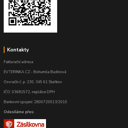
Kontakty
Fakturační adresa:
EVTERINKA.CZ - Bohumila Budínová
Osvračín č. p. 230, 345 61 Staňkov
IČO: 03681572, neplátce DPH
Bankovní spojení: 2800720013/2010
Odesíláme přes: