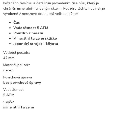
koženého řemínku a detailním provedením číselníku, který je
chráněn minerálním tvrzeným sklem. Pouzdro těchto hodinek je
vyrobené z nerezové oceli a má velikost 42mm.
Čas
Vodotěsnost 5 ATM
Pouzdro z nerezu
Minerální tvrzené sklíčko
Japonský strojek – Miyota
Velikost pouzdra
42 mm
Materiál pouzdra
nerez
Povrchová úprava
bez povrchové úpravy
Vodotěsnost
5 ATM
Sklíčko
minerální tvrzené