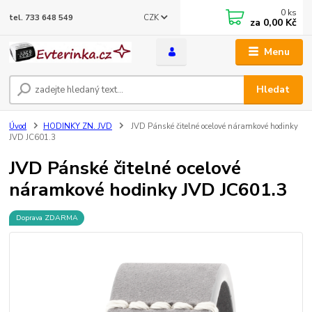
0
ks
CZK
tel. 733 648 549
za
0,00 Kč
Menu
Hledat
Úvod
HODINKY ZN. JVD
JVD Pánské čitelné ocelové náramkové hodinky
JVD JC601.3
JVD Pánské čitelné ocelové
náramkové hodinky JVD JC601.3
Doprava ZDARMA