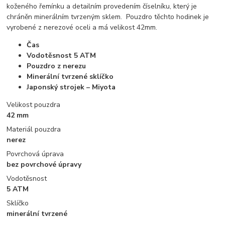
koženého řemínku a detailním provedením číselníku, který je
chráněn minerálním tvrzeným sklem. Pouzdro těchto hodinek je
vyrobené z nerezové oceli a má velikost 42mm.
Čas
Vodotěsnost 5 ATM
Pouzdro z nerezu
Minerální tvrzené sklíčko
Japonský strojek – Miyota
Velikost pouzdra
42 mm
Materiál pouzdra
nerez
Povrchová úprava
bez povrchové úpravy
Vodotěsnost
5 ATM
Sklíčko
minerální tvrzené