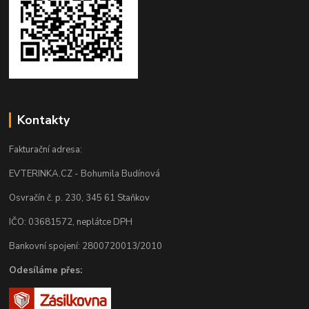
Kontakty
Fakturační adresa:
EVTERINKA.CZ - Bohumila Budínová
Osvračín č. p. 230, 345 61 Staňkov
IČO: 03681572, neplátce DPH
Bankovní spojení: 2800720013/2010
Odesíláme přes: