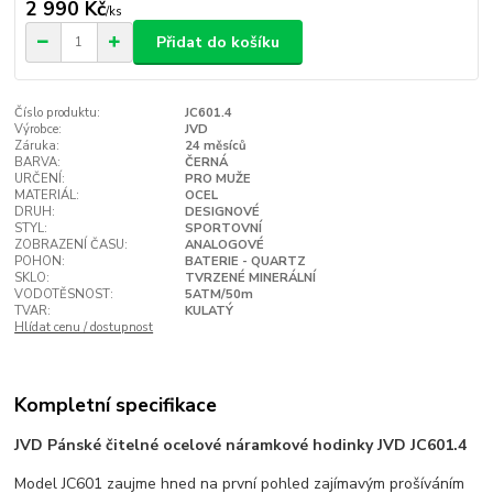
2 990 Kč
/
ks
Přidat do košíku
Číslo produktu:
JC601.4
Výrobce:
JVD
Záruka:
24 měsíců
BARVA:
ČERNÁ
URČENÍ:
PRO MUŽE
MATERIÁL:
OCEL
DRUH:
DESIGNOVÉ
STYL:
SPORTOVNÍ
ZOBRAZENÍ ČASU:
ANALOGOVÉ
POHON:
BATERIE - QUARTZ
SKLO:
TVRZENÉ MINERÁLNÍ
VODOTĚSNOST:
5ATM/50m
TVAR:
KULATÝ
Hlídat cenu / dostupnost
Kompletní specifikace
JVD Pánské čitelné ocelové náramkové hodinky JVD JC601.4
Model JC601 zaujme hned na první pohled zajímavým prošíváním