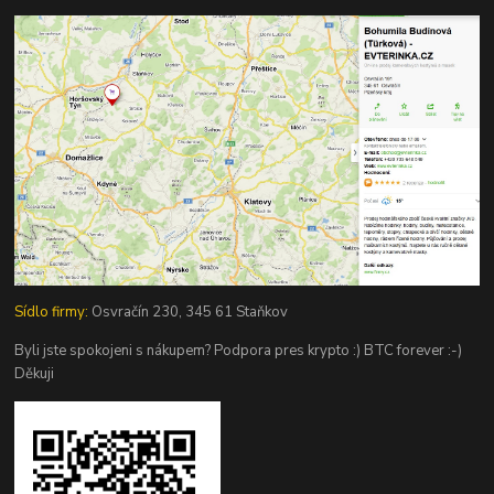
Sídlo firmy:
Osvračín 230, 345 61 Staňkov
Byli jste spokojeni s nákupem? Podpora pres krypto :) BTC forever :-)
Děkuji