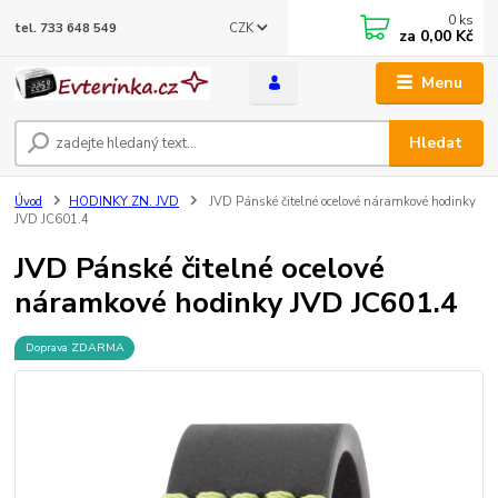
0
ks
CZK
tel. 733 648 549
za
0,00 Kč
Menu
Hledat
Úvod
HODINKY ZN. JVD
JVD Pánské čitelné ocelové náramkové hodinky
JVD JC601.4
JVD Pánské čitelné ocelové
náramkové hodinky JVD JC601.4
Doprava ZDARMA