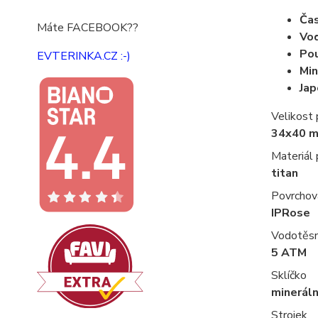
Ča
Máte FACEBOOK??
Vo
Pou
EVTERINKA.CZ :-)
Min
Jap
Velikost
34x40 
Materiál
titan
Povrchov
IPRose
Vodotěs
5 ATM
Sklíčko
mineráln
Strojek