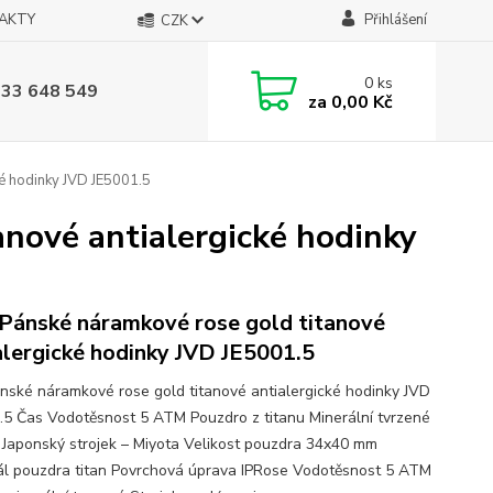
AKTY
Přihlášení
CZK
0
ks
733 648 549
za
0,00 Kč
ké hodinky JVD JE5001.5
nové antialergické hodinky
Pánské náramkové rose gold titanové
alergické hodinky JVD JE5001.5
nské náramkové rose gold titanové antialergické hodinky JVD
.5 Čas Vodotěsnost 5 ATM Pouzdro z titanu Minerální tvrzené
o Japonský strojek – Miyota Velikost pouzdra 34x40 mm
ál pouzdra titan Povrchová úprava IPRose Vodotěsnost 5 ATM