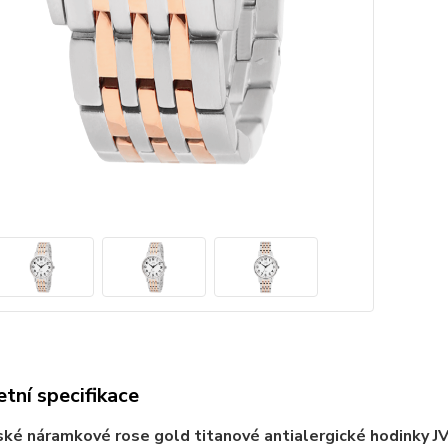
tní specifikace
ké náramkové rose gold titanové antialergické hodinky J