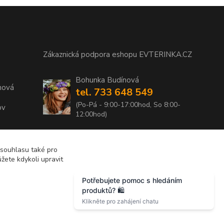
Zákaznická podpora eshopu EVTERINKA.CZ
Bohunka Budínová
nová
tel. 733 648 549
(Po-Pá - 9:00-17:00hod, So 8:00-
ov
12:00hod)
obchod@evterinka.cz
2010
 souhlasu také pro
žete kdykoli upravit