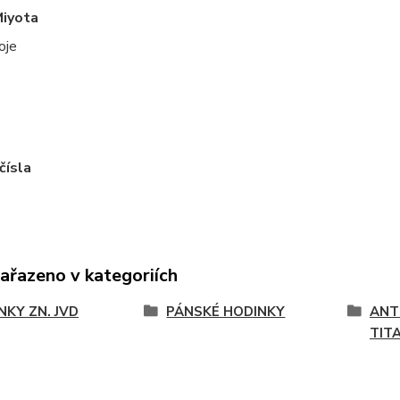
Miyota
oje
čísla
zařazeno v kategoriích
NKY ZN. JVD
PÁNSKÉ HODINKY
ANT
TIT