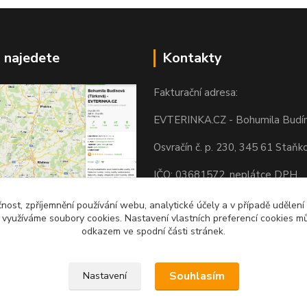
 najedete
Kontakty
Fakturační adresa:
EVTERINKA.CZ - Bohumila Budí
Osvračín č. p. 230, 345 61 Staňk
IČO: 03681572, neplátce DPH
Bankovní spojení: 2800720013/
čnost, zpříjemnění používání webu, analytické účely a v případě udělení
svračín 230, 345 61 Staňkov
y využíváme soubory cookies. Nastavení vlastních preferencí cookies mů
Odesíláme přes:
odkazem ve spodní části stránek.
okojeni s nákupem? Podpora
) BTC forever :-) Děkuji
Souhlasím
Nastavení