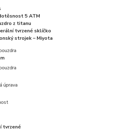
s
dotěsnost 5 ATM
zdro z titanu
erální tvrzené sklíčko
onský strojek – Miyota
 pouzdra
mm
 pouzdra
á úprava
nost
í tvrzené