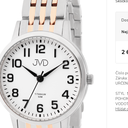
Sklíčko
Dos
Nej
2 
Číslo p
Záruka:
URČENÍ
STYL:
POHON
VODOT
Hlídat 