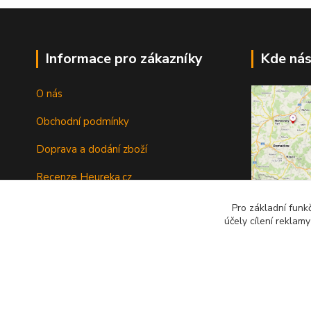
Informace pro zákazníky
Kde nás
O nás
Obchodní podmínky
Doprava a dodání zboží
Recenze Heureka.cz
Recenze Zbozi.cz
Pro základní funk
Sídlo firmy:
O
účely cílení reklam
Ochrana osobních údajů
Byli jste sp
Vrátit zboží
pres krypto :
Tipy a rady