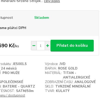
 minerální tvrzené Strojek...
celý popis
tupnost
Skladem
sme plátci DPH
690 Kč
Přidat do košíku
/
ks
roduktu:
JE5001.5
Výrobce:
JVD
24 měsíců
BARVA:
ROSE GOLD
:
PRO MUŽE
MATERIÁL:
TITAN -
ANTIALERGICKÉ
SPOLEČENSKÉ
ZOBRAZENÍ ČASU:
ANALOGOVÉ
:
BATERIE - QUARTZ
SKLO:
TVRZENÉ MINERÁLNÍ
ĚSNOST:
5ATM/50m
TVAR:
KULATÝ
cenu / dostupnost