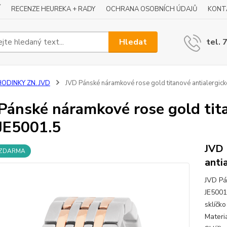
Í
RECENZE HEUREKA + RADY
OCHRANA OSOBNÍCH ÚDAJŮ
KONT
Hledat
tel. 
HODINKY ZN. JVD
JVD Pánské náramkové rose gold titanové antialergic
Pánské náramkové rose gold tita
JE5001.5
JVD 
 ZDARMA
anti
JVD Pá
JE5001
sklíčk
Materi