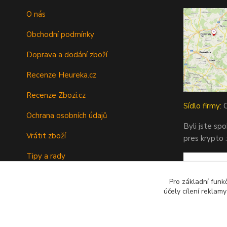
O nás
Obchodní podmínky
Doprava a dodání zboží
Recenze Heureka.cz
Recenze Zbozi.cz
Sídlo firmy:
O
Ochrana osobních údajů
Byli jste sp
Vrátit zboží
pres krypto :
Tipy a rady
Kontakty
Pro základní funk
účely cílení reklam