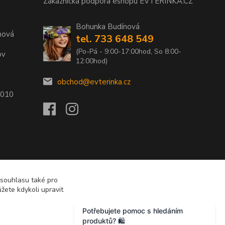
Zákaznická podpora eshopu EVTERINKA.CZ
Bohunka Budínová
nová
tel. 733 648 549
(Po-Pá - 9:00-17:00hod, So 8:00-
ov
12:00hod)
obchod@evterinka.cz
2010
 souhlasu také pro
žete kdykoli upravit