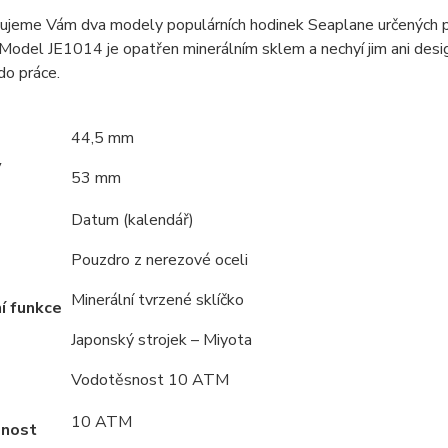
ujeme Vám dva modely populárních hodinek Seaplane určených p
del JE1014 je opatřen minerálním sklem a nechyí jim ani designo
 do práce.
44,5 mm
y
53 mm
Datum (kalendář)
Pouzdro z nerezové oceli
Minerální tvrzené sklíčko
í funkce
Japonský strojek – Miyota
Vodotěsnost 10 ATM
10 ATM
nost