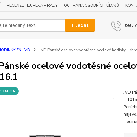
Í
RECENZE HEUREKA + RADY
OCHRANA OSOBNÍCH ÚDAJŮ
KONT
Hledat
tel. 
HODINKY ZN. JVD
JVD Pánské ocelové vodotěsné ocelové hodinky - chr
Pánské ocelové vodotěsné ocelo
16.1
 ZDARMA
JVD Pá
JE1016
Perfekt
najevo
Hodinek