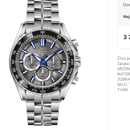
Dos
Nej
3 
Číslo p
Záruka:
URČENÍ
MATER
ZOBRA
SKLO:
TVAR: