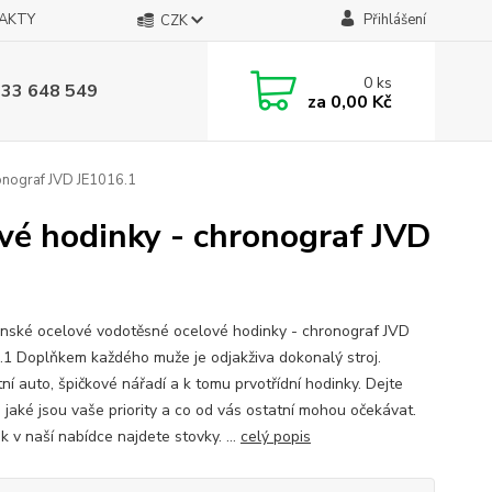
AKTY
Přihlášení
CZK
0
ks
733 648 549
za
0,00 Kč
onograf JVD JE1016.1
vé hodinky - chronograf JVD
nské ocelové vodotěsné ocelové hodinky - chronograf JVD
.1 Doplňkem každého muže je odjakživa dokonalý stroj.
ní auto, špičkové nářadí a k tomu prvotřídní hodinky. Dejte
, jaké jsou vaše priority a co od vás ostatní mohou očekávat.
 v naší nabídce najdete stovky. ...
celý popis