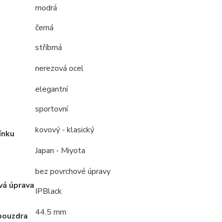
modrá
černá
stříbrná
nerezová ocel
elegantní
sportovní
kovový - klasický
ínku
Japan - Miyota
bez povrchové úpravy
vá úprava
IPBlack
44,5 mm
pouzdra