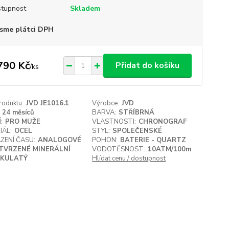
tupnost
Skladem
sme plátci DPH
790 Kč
Přidat do košíku
/
ks
roduktu:
JVD JE1016.1
Výrobce:
JVD
24 měsíců
BARVA:
STŘÍBRNÁ
:
PRO MUŽE
VLASTNOSTI:
CHRONOGRAF
IÁL:
OCEL
STYL:
SPOLEČENSKÉ
ZENÍ ČASU:
ANALOGOVÉ
POHON:
BATERIE - QUARTZ
TVRZENÉ MINERÁLNÍ
VODOTĚSNOST:
10ATM/100m
KULATÝ
Hlídat cenu / dostupnost