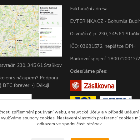
Fakturační adresa:
EVTERINKA.CZ - Bohumila Budí
Osvračín č. p. 230, 345 61 Staňk
IČO: 03681572, neplátce DPH
Bankovní spojení: 2800720013/
svračín 230, 345 61 Staňkov
Odesíláme přes:
okojeni s nákupem? Podpora
) BTC forever :-) Děkuji
čnost, zpříjemnění používání webu, analytické účely a v případě udělení
y využíváme soubory cookies. Nastavení vlastních preferencí cookies mů
odkazem ve spodní části stránek.