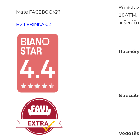
Představ
Máte FACEBOOK??
10ATM. Mo
nošení či
EVTERINKA.CZ :-)
Rozměr
Speciáln
Vodotěs