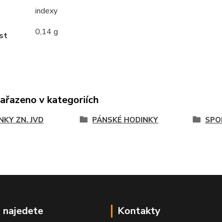
indexy
0,14 g
st
zařazeno v kategoriích
NKY ZN. JVD
PÁNSKÉ HODINKY
SPO
 najedete
Kontakty