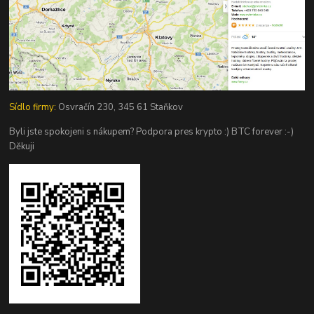
Sídlo firmy:
Osvračín 230, 345 61 Staňkov
Byli jste spokojeni s nákupem? Podpora pres krypto :) BTC forever :-)
Děkuji