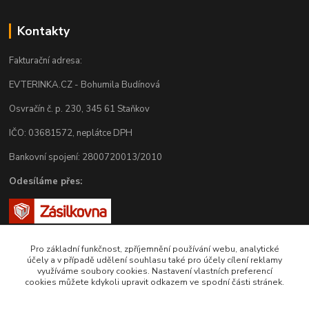
Kontakty
Fakturační adresa:
EVTERINKA.CZ - Bohumila Budínová
Osvračín č. p. 230, 345 61 Staňkov
IČO: 03681572, neplátce DPH
Bankovní spojení: 2800720013/2010
Odesíláme přes:
Pro základní funkčnost, zpříjemnění používání webu, analytické
účely a v případě udělení souhlasu také pro účely cílení reklamy
využíváme soubory cookies. Nastavení vlastních preferencí
cookies můžete kdykoli upravit odkazem ve spodní části stránek.