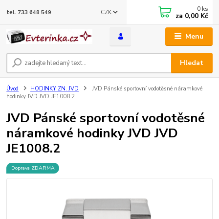
0
ks
CZK
tel. 733 648 549
za
0,00 Kč
Menu
Hledat
Úvod
HODINKY ZN. JVD
JVD Pánské sportovní vodotěsné náramkové
hodinky JVD JVD JE1008.2
JVD Pánské sportovní vodotěsné
náramkové hodinky JVD JVD
JE1008.2
Doprava ZDARMA