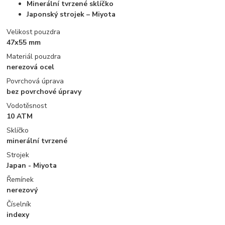
Minerální tvrzené sklíčko
Japonský strojek – Miyota
Velikost pouzdra
47x55 mm
Materiál pouzdra
nerezová ocel
Povrchová úprava
bez povrchové úpravy
Vodotěsnost
10 ATM
Sklíčko
minerální tvrzené
Strojek
Japan - Miyota
Řemínek
nerezový
Číselník
indexy