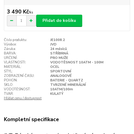
3 490 Kč
/
ks
Přidat do košíku
Číslo produktu:
JE1008.2
Výrobce:
JVD
Záruka:
24 měsíců
BARVA:
STŘÍBRNÁ
URČENÍ:
PRO MUŽE
VLASTNOSTI:
VODOTĚSNOST 10ATM - 100M
MATERIÁL:
OCEL
STYL:
SPORTOVNÍ
ZOBRAZENÍ ČASU:
ANALOGOVÉ
POHON:
BATERIE - QUARTZ
SKLO:
TVRZENÉ MINERÁLNÍ
VODOTĚSNOST:
10ATM/100m
TVAR:
KULATÝ
Hlídat cenu / dostupnost
Kompletní specifikace