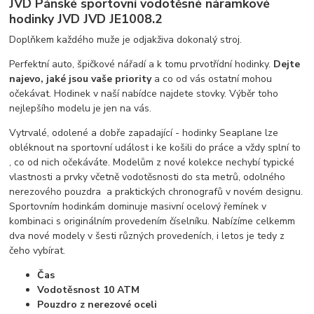
JVD Pánské sportovní vodotěsné náramkové
hodinky JVD JVD JE1008.2
Doplňkem každého muže je odjakživa dokonalý stroj.
Perfektní auto, špičkové nářadí a k tomu prvotřídní hodinky.
Dejte
najevo, jaké jsou vaše priority
a co od vás ostatní mohou
očekávat. Hodinek v naší nabídce najdete stovky. Výběr toho
nejlepšího modelu je jen na vás.
Vytrvalé, odolené a dobře zapadající - hodinky Seaplane lze
obléknout na sportovní událost i ke košili do práce a vždy splní to
, co od nich očekáváte. Modelům z nové kolekce nechybí typické
vlastnosti a prvky včetně vodotěsnosti do sta metrů, odolného
nerezového pouzdra a praktických chronografů v novém designu.
Sportovním hodinkám dominuje masivní ocelový řemínek v
kombinaci s originálním provedením číselníku. Nabízíme celkemm
dva nové modely v šesti různých provedeních, i letos je tedy z
čeho vybírat.
Čas
Vodotěsnost 10 ATM
Pouzdro z nerezové oceli