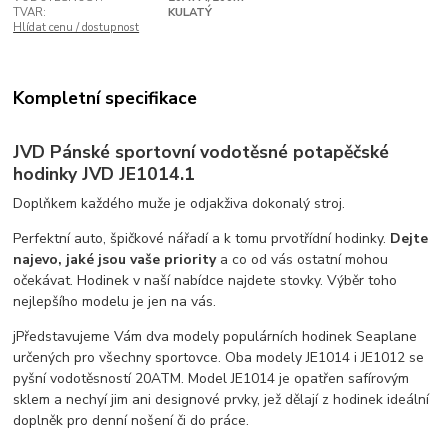
TVAR:
KULATÝ
Hlídat cenu / dostupnost
Kompletní specifikace
JVD Pánské sportovní vodotěsné potapěčské
hodinky JVD JE1014.1
Doplňkem každého muže je odjakživa dokonalý stroj.
Perfektní auto, špičkové nářadí a k tomu prvotřídní hodinky.
Dejte
najevo, jaké jsou vaše priority
a co od vás ostatní mohou
očekávat. Hodinek v naší nabídce najdete stovky. Výběr toho
nejlepšího modelu je jen na vás.
jPředstavujeme Vám dva modely populárních hodinek Seaplane
určených pro všechny sportovce. Oba modely JE1014 i JE1012 se
pyšní vodotěsností 20ATM. Model JE1014 je opatřen safírovým
sklem a nechyí jim ani designové prvky, jež dělají z hodinek ideální
doplněk pro denní nošení či do práce.