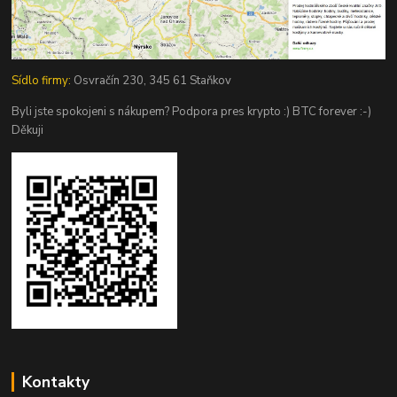
Sídlo firmy:
Osvračín 230, 345 61 Staňkov
Byli jste spokojeni s nákupem? Podpora pres krypto :) BTC forever :-)
Děkuji
Kontakty