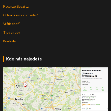
Recenze Zbozi.cz
Ochrana osobních údajů
Vrátit zboží
Tipy a rady
Kontakty
Kde nás najedete