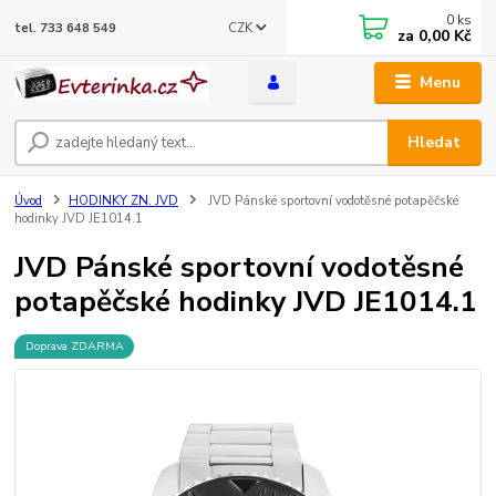
0
ks
CZK
tel. 733 648 549
za
0,00 Kč
Menu
Hledat
Úvod
HODINKY ZN. JVD
JVD Pánské sportovní vodotěsné potapěčské
hodinky JVD JE1014.1
JVD Pánské sportovní vodotěsné
potapěčské hodinky JVD JE1014.1
Doprava ZDARMA