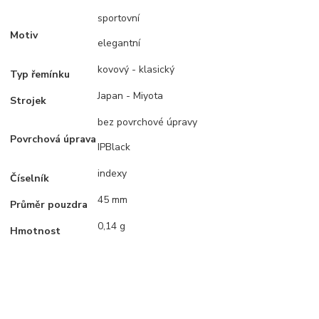
sportovní
Motiv
elegantní
kovový - klasický
Typ řemínku
Japan - Miyota
Strojek
bez povrchové úpravy
Povrchová úprava
IPBlack
indexy
Číselník
45 mm
Průměr pouzdra
0,14 g
Hmotnost