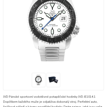
JVD Pánské sportovní vodotěsné potapěčské hodinky JVD JE1014.1
Doplňkem každého muže je odjakživa dokonalý stroj. Perfektní auto,
špičkové nářadí a k tomu prvotřídní hodinky. Dejte najevo, jaké jsou vaše