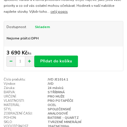
priority a co od vás ostatní mohou očekávat. Hodinek v naší nabídce
najdete stovky. Výběr toho...
celý popis
Dostupnost
Skladem
Nejsme plátci DPH
3 690 Kč
/
ks
Přidat do košíku
Číslo produktu:
JVD JE1014.1
Výrobce:
JVD
Záruka:
24 měsíců
BARVA:
STŘÍBRNÁ
URČENÍ:
PRO MUŽE
VLASTNOSTI:
PRO POTAPĚČE
MATERIÁL:
OCEL
STYL:
SPOLEČENSKÉ
ZOBRAZENÍ ČASU:
ANALOGOVÉ
POHON:
BATERIE - QUARTZ
SKLO:
TVRZENÉ MINERÁLNÍ
VODOTĚSNOST:
20ATM/200m