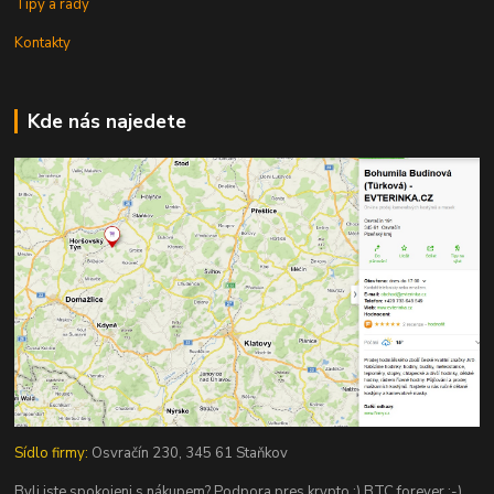
Tipy a rady
Kontakty
Kde nás najedete
Sídlo firmy:
Osvračín 230, 345 61 Staňkov
Byli jste spokojeni s nákupem? Podpora pres krypto :) BTC forever :-)