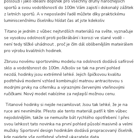
poslouží i jako ideální doplněk pro všechny druhy náročnějších
sportů a svou vodotěsností do 100m Vám zajistí i dokonalý zážitek
z letních sportů. A v neposlední řadě můžete díky praktickému
luminiscenčnímu číselníku hlídat čas ať jste kdekoliv.
Titano je jedním z vůbec nejtvrdších materiálů na světe, vyznačuje
se vysokou odolností proti poškrábání i korozi ve slané vodě -
není tedy těžké uhádnout , proč je čím dál oblíbenějším mateirálem
pro výrobu kvalitních hodinek.
Zbrusu novému sportovnímu modelu na odolnosti dodává safírové
sklo a vodotěsnost do 100m. Ačkoliv se tak na první pohled
nezdá, hodinky jsou extrémně lehké. Jejich špičkovou kvalitu
podtrhává moderní vzhled kombinující matnou antracitovou s
modrými prvky na ciferníku a výraznými červenými vteřinovými
ručičkami. Nový model nabízíme za nejlepší možnou cenu.
Titanové hodinky si nejde nezamilovat. Jsou tak lehké, že je na
ruce ani nevnímáte. Přesto ale tento materiál patří k těm vůbec
nejodolnějším, takže se nemusíte bát rychlého opotřebení. I přes
svou lehkost tato novinka na první pohled působí masivně a velmi
mužsky. Sportovní design hodinkám dodává propracovaný číselník,
kde najdete vše potřebné včetně ukazatele data.