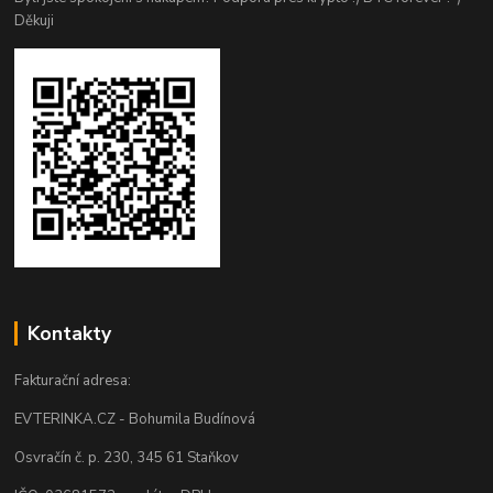
Děkuji
Kontakty
Fakturační adresa:
EVTERINKA.CZ - Bohumila Budínová
Osvračín č. p. 230, 345 61 Staňkov