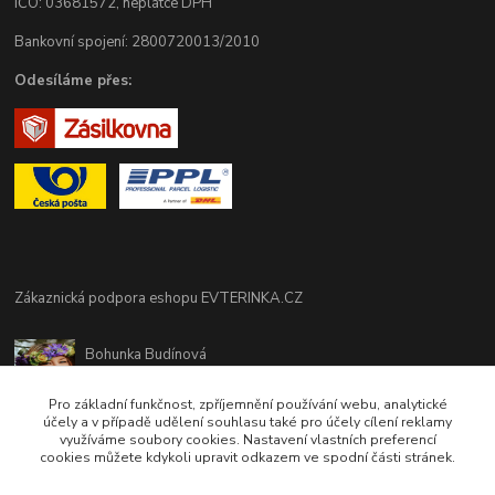
IČO: 03681572, neplátce DPH
Bankovní spojení: 2800720013/2010
Odesíláme přes:
Zákaznická podpora eshopu EVTERINKA.CZ
Bohunka Budínová
tel. 733 648 549
(Po-Pá - 9:00-17:00hod, So 8:00-12:00hod)
Pro základní funkčnost, zpříjemnění používání webu, analytické
účely a v případě udělení souhlasu také pro účely cílení reklamy
využíváme soubory cookies. Nastavení vlastních preferencí
obchod@evterinka.cz
cookies můžete kdykoli upravit odkazem ve spodní části stránek.