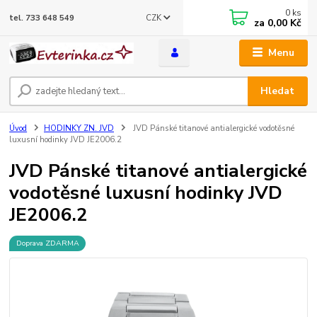
0
ks
CZK
tel. 733 648 549
za
0,00 Kč
Menu
Hledat
Úvod
HODINKY ZN. JVD
JVD Pánské titanové antialergické vodotěsné
luxusní hodinky JVD JE2006.2
JVD Pánské titanové antialergické
vodotěsné luxusní hodinky JVD
JE2006.2
Doprava ZDARMA