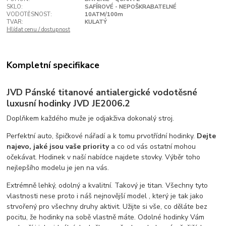
SKLO:
SAFÍROVÉ - NEPOŠKRABATELNÉ
VODOTĚSNOST:
10ATM/100m
TVAR:
KULATÝ
Hlídat cenu / dostupnost
Kompletní specifikace
JVD Pánské titanové antialergické vodotěsné
luxusní hodinky JVD JE2006.2
Doplňkem každého muže je odjakživa dokonalý stroj.
Perfektní auto, špičkové nářadí a k tomu prvotřídní hodinky.
Dejte
najevo, jaké jsou vaše priority
a co od vás ostatní mohou
očekávat. Hodinek v naší nabídce najdete stovky. Výběr toho
nejlepšího modelu je jen na vás.
Extrémně lehký, odolný a kvalitní. Takový je titan. Všechny tyto
vlastnosti nese proto i náš nejnovější model , který je tak jako
strvořený pro všechny druhy aktivit. Užijte si vše, co děláte bez
pocitu, že hodinky na sobě vlastně máte. Odolné hodinky Vám