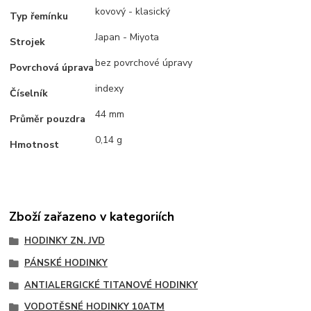
kovový - klasický
Typ řemínku
Japan - Miyota
Strojek
bez povrchové úpravy
Povrchová úprava
indexy
Číselník
44 mm
Průměr pouzdra
0,14 g
Hmotnost
Zboží zařazeno v kategoriích
HODINKY ZN. JVD
PÁNSKÉ HODINKY
ANTIALERGICKÉ TITANOVÉ HODINKY
VODOTĚSNÉ HODINKY 10ATM