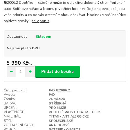
JE2006.2 Doplňkem každého muže je odjakživa dokonalý stroj. Perfektní
auto, špičkové nářadí a k tomu prvotřídní hodinky. Dejte najevo, jaké jsou
vaše priority a co od vás ostatní mohou očekávat. Hodinek v naší nabídce
najdete stovky...
celý popis
Dostupnost
Skladem
Nejsme plátci DPH
5 990 Kč
/
ks
Přidat do košíku
Číslo produktu:
JVD JE2006.2
Výrobce:
JVD
Záruka:
24 měsíců
BARVA:
STŘÍBRNÁ
URČENÍ:
PRO MUŽE
VLASTNOSTI:
VODOTĚSNOST 10ATM - 100M
MATERIÁL:
TITAN - ANTIALERGICKÉ
STYL:
SPOLEČENSKÉ
ZOBRAZENÍ ČASU:
ANALOGOVÉ
POHON:
BATERIE - QUARTZ