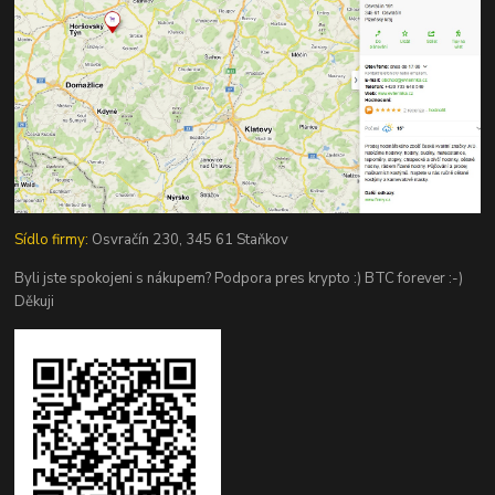
Sídlo firmy:
Osvračín 230, 345 61 Staňkov
Byli jste spokojeni s nákupem? Podpora pres krypto :) BTC forever :-)
Děkuji