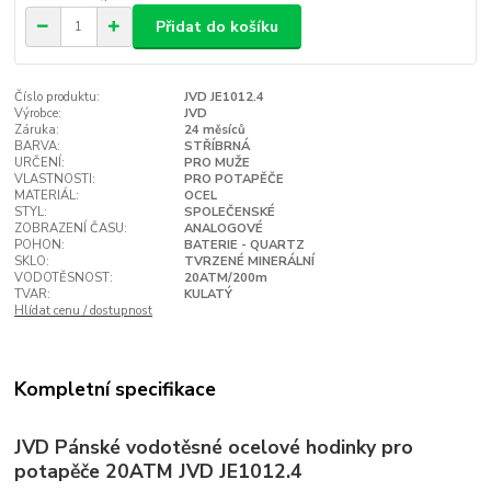
Přidat do košíku
Číslo produktu:
JVD JE1012.4
Výrobce:
JVD
Záruka:
24 měsíců
BARVA:
STŘÍBRNÁ
URČENÍ:
PRO MUŽE
VLASTNOSTI:
PRO POTAPĚČE
MATERIÁL:
OCEL
STYL:
SPOLEČENSKÉ
ZOBRAZENÍ ČASU:
ANALOGOVÉ
POHON:
BATERIE - QUARTZ
SKLO:
TVRZENÉ MINERÁLNÍ
VODOTĚSNOST:
20ATM/200m
TVAR:
KULATÝ
Hlídat cenu / dostupnost
Kompletní specifikace
JVD Pánské vodotěsné ocelové hodinky pro
potapěče 20ATM JVD JE1012.4