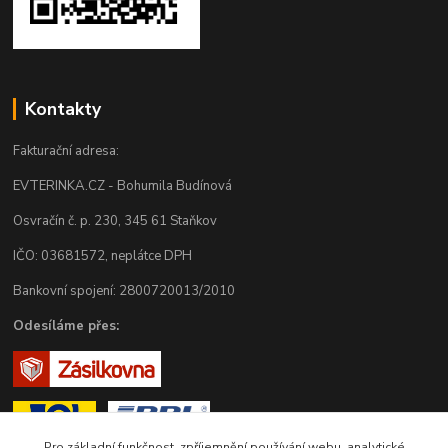
Kontakty
Fakturační adresa:
EVTERINKA.CZ - Bohumila Budínová
Osvračín č. p. 230, 345 61 Staňkov
IČO: 03681572, neplátce DPH
Bankovní spojení: 2800720013/2010
Odesíláme přes:
Pro základní funkčnost, zpříjemnění používání webu, analytické