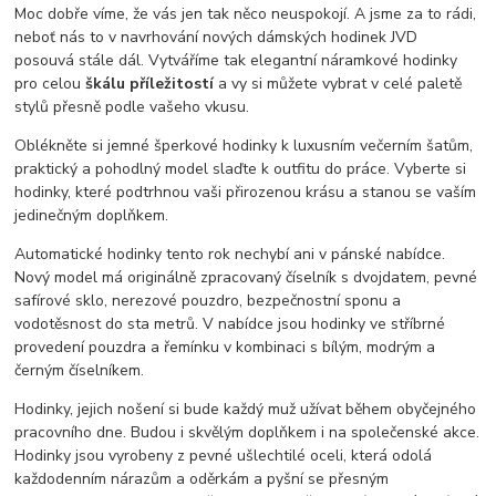
Moc dobře víme, že vás jen tak něco neuspokojí. A jsme za to rádi,
neboť nás to v navrhování nových dámských hodinek JVD
posouvá stále dál. Vytváříme tak elegantní náramkové hodinky
pro celou
škálu příležitostí
a vy si můžete vybrat v celé paletě
stylů přesně podle vašeho vkusu.
Oblékněte si jemné šperkové hodinky k luxusním večerním šatům,
praktický a pohodlný model slaďte k outfitu do práce. Vyberte si
hodinky, které podtrhnou vaši přirozenou krásu a stanou se vaším
jedinečným doplňkem.
Automatické hodinky tento rok nechybí ani v pánské nabídce.
Nový model má originálně zpracovaný číselník s dvojdatem, pevné
safírové sklo, nerezové pouzdro, bezpečnostní sponu a
vodotěsnost do sta metrů. V nabídce jsou hodinky ve stříbrné
provedení pouzdra a řemínku v kombinaci s bílým, modrým a
černým číselníkem.
Hodinky, jejich nošení si bude každý muž užívat během obyčejného
pracovního dne. Budou i skvělým doplňkem i na společenské akce.
Hodinky jsou vyrobeny z pevné ušlechtilé oceli, která odolá
každodenním nárazům a oděrkám a pyšní se přesným