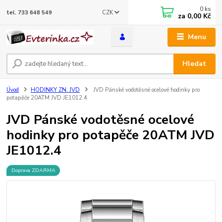
0
ks
CZK
tel. 733 648 549
za
0,00 Kč
Menu
Hledat
Úvod
HODINKY ZN. JVD
JVD Pánské vodotěsné ocelové hodinky pro
potapěče 20ATM JVD JE1012.4
JVD Pánské vodotěsné ocelové
hodinky pro potapěče 20ATM JVD
JE1012.4
Doprava ZDARMA