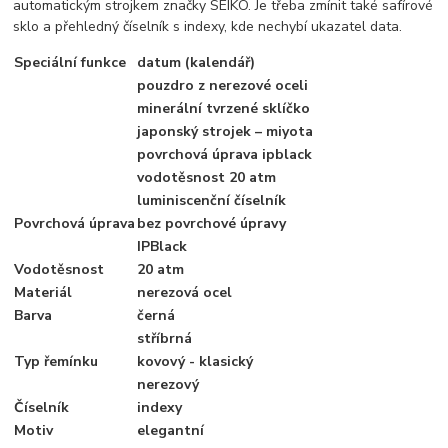
automatickým strojkem značky SEIKO. Je třeba zmínit také safírové
sklo a přehledný číselník s indexy, kde nechybí ukazatel data.
Speciální funkce
datum (kalendář)
pouzdro z nerezové oceli
minerální tvrzené sklíčko
japonský strojek – miyota
povrchová úprava ipblack
vodotěsnost 20 atm
luminiscenční číselník
Povrchová úprava
bez povrchové úpravy
IPBlack
Vodotěsnost
20 atm
Materiál
nerezová ocel
Barva
černá
stříbrná
Typ řemínku
kovový - klasický
nerezový
Číselník
indexy
Motiv
elegantní