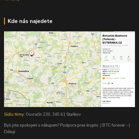
Kde nás najedete
Sídlo firmy:
Osvračín 230, 345 61 Staňkov
Byli jste spokojeni s nákupem? Podpora pres krypto :) BTC forever :-)
Děkuji