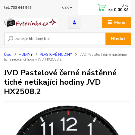
0
ks
CZK
tel. 733 648 549
za
0,00 Kč
Menu
Hledat
Úvod
HODINY
PLASTOVÉ HODINY
JVD Pastelové černé nástěnné
tiché netikající hodiny JVD HX2508.2
JVD Pastelové černé nástěnné
tiché netikající hodiny JVD
HX2508.2