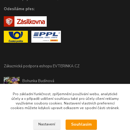
Odesíláme přes:
Zákaznická podpora eshopu EVTERINKA.CZ
Bohunka Budínová
tel. 733 648 549
(Po-Pá - 9:00-17:00hod, So 8:00-12:00hod)
Pro základní funkčnost, zpříjemnění používání webu, analytické
účely a v případě udělení souhlasu také pro účely cílení reklamy
využíváme soubory cookies. Nastavení vlastních preferencí
obchod@evterinka.cz
cookies můžete kdykoli upravit odkazem ve spodní části stránek.
Souhlasím
Nastavení