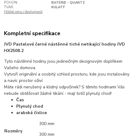
POHON:
BATERIE - QUARTZ
TVAR:
KULATÝ
Hlídat cenu / dostupnost
Kompletní specifikace
JVD Pastelové černé nástěnné tiché netikající hodiny JVD
HX2508.2
Tyto nástěnné hodiny jsou jedinečným designovým doplňkem
Vašeho domova.
Vytvoří originální a osobitý vzhled prostoru, kde jsou instalovány
a navíc prostor oživí.
Máte rádi nerušený a klidný odpočinek? S těmito hodinami Vás
nebude obtěžovat žádné tikání - mají totiž plynulý chod!
Čas
Plynulý chod
arabská číslice
300 mm
Rozměry
300 mm