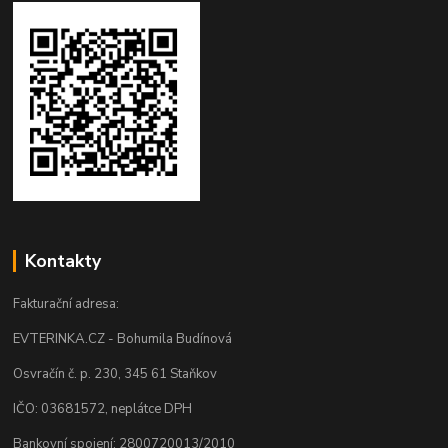
Kontakty
Fakturační adresa:
EVTERINKA.CZ - Bohumila Budínová
Osvračín č. p. 230, 345 61 Staňkov
IČO: 03681572, neplátce DPH
Bankovní spojení: 2800720013/2010