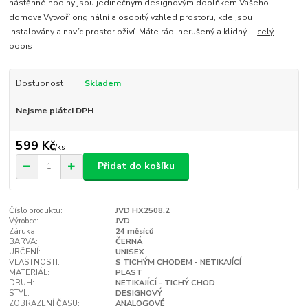
nástěnné hodiny jsou jedinečným designovým doplňkem Vašeho
domova.Vytvoří originální a osobitý vzhled prostoru, kde jsou
instalovány a navíc prostor oživí. Máte rádi nerušený a klidný ...
celý
popis
Dostupnost
Skladem
Nejsme plátci DPH
599 Kč
/
ks
Přidat do košíku
Číslo produktu:
JVD HX2508.2
Výrobce:
JVD
Záruka:
24 měsíců
BARVA:
ČERNÁ
URČENÍ:
UNISEX
VLASTNOSTI:
S TICHÝM CHODEM - NETIKAJÍCÍ
MATERIÁL:
PLAST
DRUH:
NETIKAJÍCÍ - TICHÝ CHOD
STYL:
DESIGNOVÝ
ZOBRAZENÍ ČASU:
ANALOGOVÉ