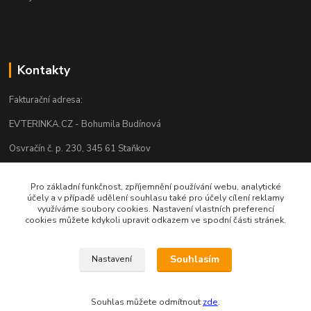
Kontakty
Fakturační adresa:
EVTERINKA.CZ - Bohumila Budínová
Osvračín č. p. 230, 345 61 Staňkov
IČO: 03681572, neplátce DPH
Pro základní funkčnost, zpříjemnění používání webu, analytické
Bankovní spojení: 2800720013/2010
účely a v případě udělení souhlasu také pro účely cílení reklamy
využíváme soubory cookies. Nastavení vlastních preferencí
cookies můžete kdykoli upravit odkazem ve spodní části stránek.
Odesíláme přes:
Souhlasím
Nastavení
Souhlas můžete odmítnout
zde
.