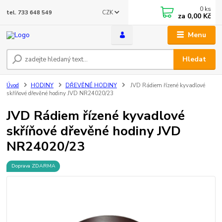
0
ks
CZK
tel. 733 648 549
za
0,00 Kč
Menu
Hledat
Úvod
HODINY
DŘEVĚNÉ HODINY
JVD Rádiem řízené kyvadlové
skříňové dřevěné hodiny JVD NR24020/23
JVD Rádiem řízené kyvadlové
skříňové dřevěné hodiny JVD
NR24020/23
Doprava ZDARMA