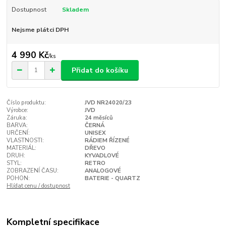
Dostupnost
Skladem
Nejsme plátci DPH
4 990 Kč
/
ks
Přidat do košíku
Číslo produktu:
JVD NR24020/23
Výrobce:
JVD
Záruka:
24 měsíců
BARVA:
ČERNÁ
URČENÍ:
UNISEX
VLASTNOSTI:
RÁDIEM ŘÍZENÉ
MATERIÁL:
DŘEVO
DRUH:
KYVADLOVÉ
STYL:
RETRO
ZOBRAZENÍ ČASU:
ANALOGOVÉ
POHON:
BATERIE - QUARTZ
Hlídat cenu / dostupnost
Kompletní specifikace