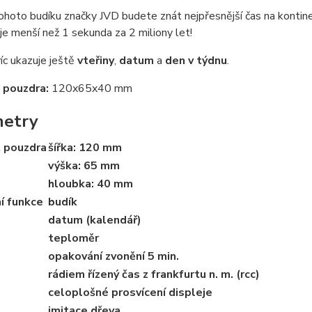
hoto budíku značky JVD budete znát nejpřesnější čas na kontinent
je menší než 1 sekunda za 2 miliony let!
íc ukazuje ještě
vteřiny
,
datum
a
den v týdnu
.
 pouzdra:
120x65x40 mm
metry
t pouzdra
šířka: 120 mm
výška: 65 mm
hloubka: 40 mm
í funkce
budík
datum (kalendář)
teploměr
opakování zvonění 5 min.
rádiem řízený čas z frankfurtu n. m. (rcc)
celoplošné prosvícení displeje
imitace dřeva