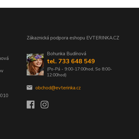
Zákaznická podpora eshopu EVTERINKA.CZ
Bohunka Budínová
nová
tel. 733 648 549
(Po-Pá - 9:00-17:00hod, So 8:00-
ov
12:00hod)
obchod@evterinka.cz
2010