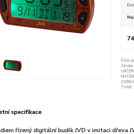
Dos
Nej
74
Číslo p
Záruka:
URČENÍ
MATER
ZOBRA
TVAR:
tní specifikace
diem řízený digitální budík JVD v imitaci dřeva