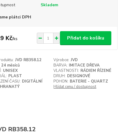
tupnost
Skladem
sme plátci DPH
9 Kč
Přidat do košíku
/
ks
roduktu:
JVD RB358.12
Výrobce:
JVD
24 měsíců
BARVA:
IMITACE DŘEVA
:
UNISEX
VLASTNOSTI:
RÁDIEM ŘÍZENÉ
IÁL:
PLAST
DRUH:
DESIGNOVÉ
ZENÍ ČASU:
DIGITÁLNÍ
POHON:
BATERIE - QUARTZ
HRANATÝ
Hlídat cenu / dostupnost
 JVD RB358.12