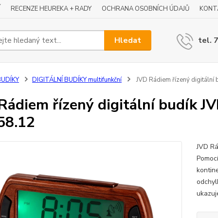
Í
RECENZE HEUREKA + RADY
OCHRANA OSOBNÍCH ÚDAJŮ
KONT
Hledat
tel. 
BUDÍKY
DIGITÁLNÍ BUDÍKY multifunkční
JVD Rádiem řízený digitální 
Rádiem řízený digitální budík JV
58.12
JVD Rá
Pomocí
kontine
odchyl
ukazuje