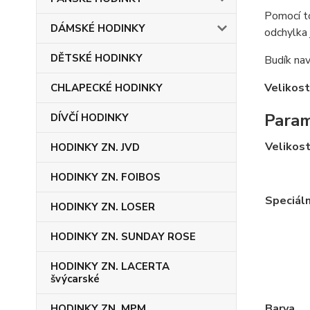
Pomocí to
DÁMSKÉ HODINKY
odchylka 
DĚTSKÉ HODINKY
Budík nav
Velikost
CHLAPECKÉ HODINKY
Para
DÍVČÍ HODINKY
Velikos
HODINKY ZN. JVD
HODINKY ZN. FOIBOS
Speciáln
HODINKY ZN. LOSER
HODINKY ZN. SUNDAY ROSE
HODINKY ZN. LACERTA
švýcarské
Barva
HODINKY ZN. MPM