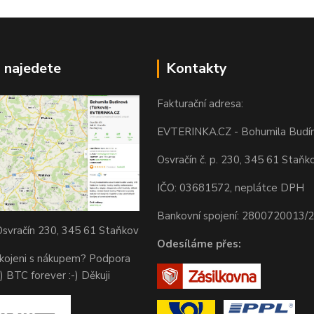
 najedete
Kontakty
Fakturační adresa:
EVTERINKA.CZ - Bohumila Budí
Osvračín č. p. 230, 345 61 Staňk
IČO: 03681572, neplátce DPH
Bankovní spojení: 2800720013/
svračín 230, 345 61 Staňkov
Odesíláme přes:
okojeni s nákupem? Podpora
) BTC forever :-) Děkuji