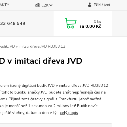
AKTY
Přihlášení
CZK
0
ks
733 648 549
za
0,00 Kč
budík JVD v imitaci dřeva JVD RB358.12
D v imitaci dřeva JVD
diem řízený digitální budík JVD v imitaci dřeva JVD RB358.12
 tohoto budíku značky JVD budete znát nejpřesnější čas na
ntu. Přijímá totiž časový signál z Frankfurtu, jehož možná
ka je menší než 1 sekunda za 2 miliony let! Budík navíc
 ještě vteřiny, datum a den v tý...
celý popis