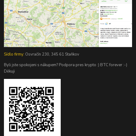
Sídlo firmy:
Osvračín 230, 345 61 Staňkov
Byli jste spokojeni s nákupem? Podpora pres krypto :) BTC forever :-)
Děkuji