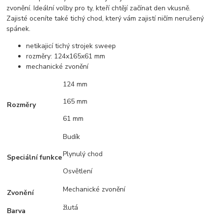
zvonění. Ideální volby pro ty, kteří chtějí začínat den vkusně.
Zajisté oceníte také tichý chod, který vám zajistí ničím nerušený
spánek.
netikajicí tichý strojek sweep
rozměry: 124x165x61 mm
mechanické zvonění
124 mm
165 mm
Rozměry
61 mm
Budík
Plynulý chod
Speciální funkce
Osvětlení
Mechanické zvonění
Zvonění
žlutá
Barva