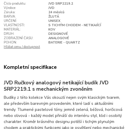
Číslo produktu:
JVD SRP2219.2
Výrobce:
JVD
Záruka:
24 měsíců
BARVA:
ŽLUTÁ
URČENÍ:
UNISEX
VLASTNOSTI:
S TICHÝM CHODEM - NETIKAJÍCÍ
MATERIÁL:
KOV
DRUH:
DESIGNOVÉ
ZOBRAZENÍ ČASU:
ANALOGOVÉ
POHON:
BATERIE - QUARTZ
Hlídat cenu / dostupnost
Kompletní specifikace
JVD Ručkový analogový netikající budík JVD
SRP2219.1 s mechanickým zvoněním
Budíky z této kolekce Vás okouzlí nejen svým klasickým tvarem,
ale především barevným provedením, které ladí s aktuálními
trendy. Tlumené pastelové tóny, jemně zelená, béžová, horčicová
nebo olivová - každý model přináší do interiéru styl, klid i osobitý
charakter. Kroměr krásného designu potěší i tichým plynulým
chodem a praktickými funkcemi jako je osvětlení nebo mechanické