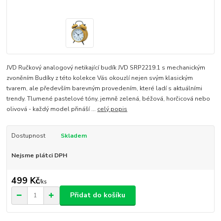
JVD Ručkový analogový netikající budík JVD SRP2219.1 s mechanickým
zvoněním Budíky z této kolekce Vás okouzlí nejen svým klasickým
tvarem, ale především barevným provedením, které ladí s aktuálními
trendy. Tlumené pastelové tóny, jemně zelená, béžová, horčicová nebo
olivová - každý model přináší ...
celý popis
Dostupnost
Skladem
Nejsme plátci DPH
499 Kč
/
ks
Přidat do košíku