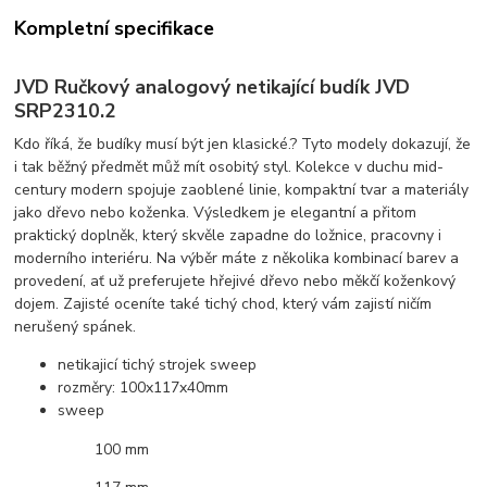
Kompletní specifikace
JVD Ručkový analogový netikající budík JVD
SRP2310.2
Kdo říká, že budíky musí být jen klasické.? Tyto modely dokazují, že
i tak běžný předmět můž mít osobitý styl. Kolekce v duchu mid-
century modern spojuje zaoblené linie, kompaktní tvar a materiály
jako dřevo nebo koženka. Výsledkem je elegantní a přitom
praktický doplněk, který skvěle zapadne do ložnice, pracovny i
moderního interiéru. Na výběr máte z několika kombinací barev a
provedení, ať už preferujete hřejivé dřevo nebo měkčí koženkový
dojem. Zajisté oceníte také tichý chod, který vám zajistí ničím
nerušený spánek.
netikajicí tichý strojek sweep
rozměry: 100x117x40mm
sweep
100 mm