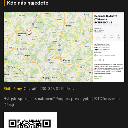
Kde nás najedete
Sídlo firmy:
Osvračín 230, 345 61 Staňkov
Byli jste spokojeni s nákupem? Podpora pres krypto :) BTC forever :-)
Děkuji