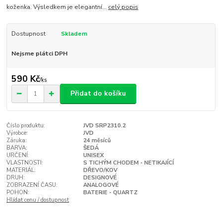
koženka. Výsledkem je elegantní...
celý popis
Dostupnost
Skladem
Nejsme plátci DPH
590 Kč
/
ks
Přidat do košíku
Číslo produktu:
JVD SRP2310.2
Výrobce:
JVD
Záruka:
24 měsíců
BARVA:
ŠEDÁ
URČENÍ:
UNISEX
VLASTNOSTI:
S TICHÝM CHODEM - NETIKAJÍCÍ
MATERIÁL:
DŘEVO/KOV
DRUH:
DESIGNOVÉ
ZOBRAZENÍ ČASU:
ANALOGOVÉ
POHON:
BATERIE - QUARTZ
Hlídat cenu / dostupnost