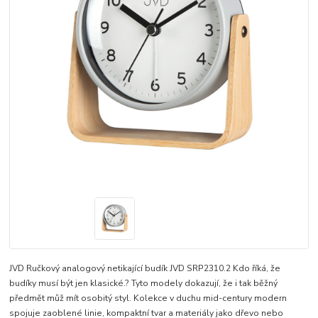
JVD Ručkový analogový netikající budík JVD SRP2310.2 Kdo říká, že
budíky musí být jen klasické.? Tyto modely dokazují, že i tak běžný
předmět můž mít osobitý styl. Kolekce v duchu mid-century modern
spojuje zaoblené linie, kompaktní tvar a materiály jako dřevo nebo