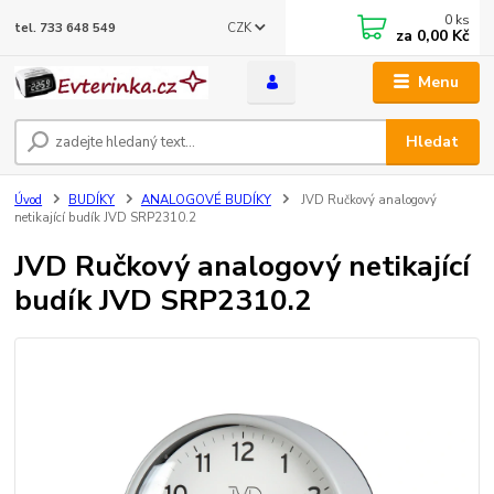
0
ks
CZK
tel. 733 648 549
za
0,00 Kč
Menu
Hledat
Úvod
BUDÍKY
ANALOGOVÉ BUDÍKY
JVD Ručkový analogový
netikající budík JVD SRP2310.2
JVD Ručkový analogový netikající
budík JVD SRP2310.2