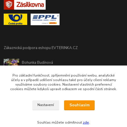
Zákaznická podpora eshopu EVTERINKA.CZ
Bohunka Budínová
tel. 733 648 549
(Po-Pá - 9:00-17:00hod, So 8:00-12:00hod)
Pro základní funkčnost, zpříjemnění používání webu, analytické
účely a v případě udělení souhlasu také pro účely cílení reklamy
využíváme soubory cookies. Nastavení vlastních preferencí
obchod@evterinka.cz
cookies můžete kdykoli upravit odkazem ve spodní části stránek.
Souhlasím
Nastavení
Souhlas můžete odmítnout
zde
.
Vytvořeno na
Eshop-rychle.cz