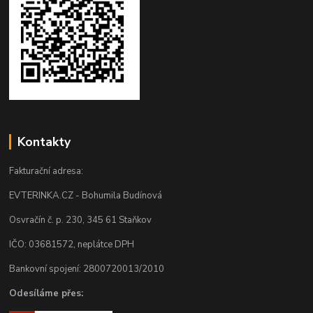
Kontakty
Fakturační adresa:
EVTERINKA.CZ - Bohumila Budínová
Osvračín č. p. 230, 345 61 Staňkov
IČO: 03681572, neplátce DPH
Bankovní spojení: 2800720013/2010
Odesíláme přes: