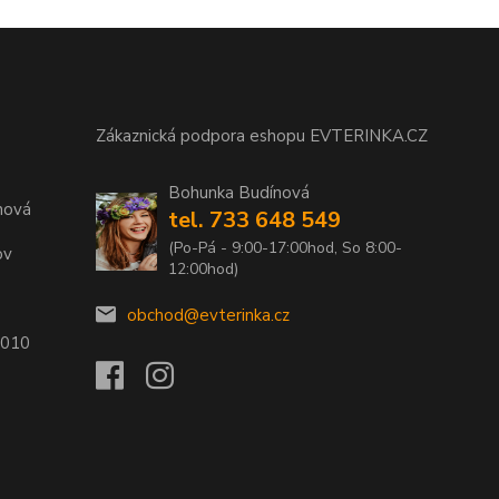
Zákaznická podpora eshopu EVTERINKA.CZ
Bohunka Budínová
nová
tel. 733 648 549
(Po-Pá - 9:00-17:00hod, So 8:00-
ov
12:00hod)
obchod@evterinka.cz
2010