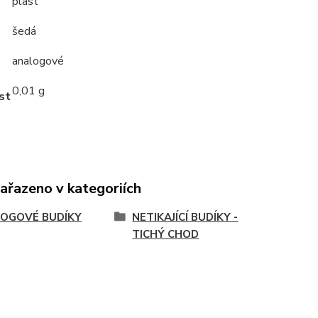
plast
šedá
analogové
0,01 g
st
zařazeno v kategoriích
OGOVÉ BUDÍKY
NETIKAJÍCÍ BUDÍKY -
TICHÝ CHOD