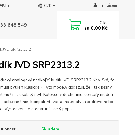
AKTY
Přihlášení
CZK
0
ks
733 648 549
za
0,00 Kč
dík JVD SRP2313.2
udík JVD SRP2313.2
čkový analogový netikající budík JVD SRP2313.2 Kdo říká, že
musí být jen klasické.? Tyto modely dokazují, že i tak běžný
t můž mít osobitý styl. Kolekce v duchu mid-century modern
e zaoblené linie, kompaktní tvar a materiály jako dřevo nebo
a. Výsledkem je elegantní...
celý popis
tupnost
Skladem