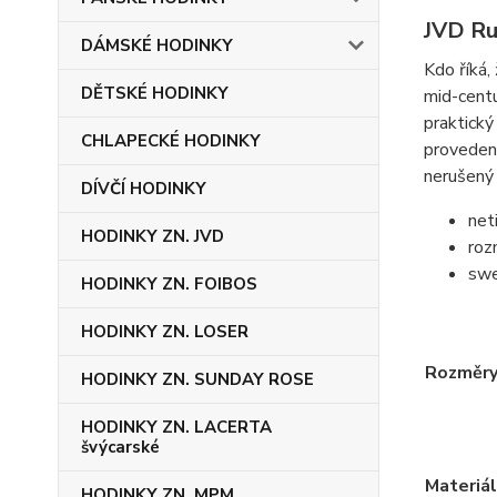
JVD Ru
DÁMSKÉ HODINKY
Kdo říká,
DĚTSKÉ HODINKY
mid-centu
praktický
CHLAPECKÉ HODINKY
provedení
nerušený
DÍVČÍ HODINKY
net
HODINKY ZN. JVD
ro
sw
HODINKY ZN. FOIBOS
HODINKY ZN. LOSER
Rozměr
HODINKY ZN. SUNDAY ROSE
HODINKY ZN. LACERTA
švýcarské
Materiál
HODINKY ZN. MPM