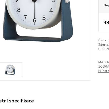
Nej
49
Číslo p
Záruka:
URČENÍ
MATER
ZOBRA
Hlídat 
tní specifikace