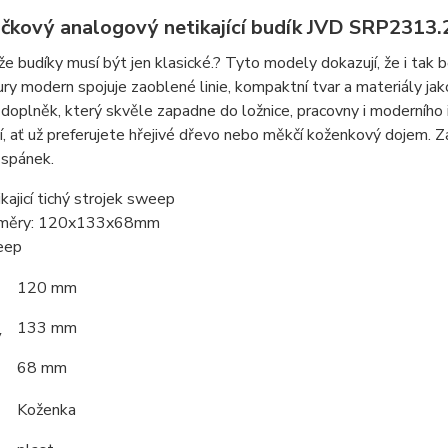
čkový analogový netikající budík JVD SRP2313.
 že budíky musí být jen klasické.? Tyto modely dokazují, že i ta
ry modern spojuje zaoblené linie, kompaktní tvar a materiály j
 doplněk, který skvěle zapadne do ložnice, pracovny i moderního 
, ať už preferujete hřejivé dřevo nebo měkčí koženkový dojem. Zaj
 spánek.
ikajicí tichý strojek sweep
změry: 120x133x68mm
eep
120 mm
133 mm
y
68 mm
Koženka