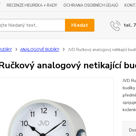
Í
RECENZE HEUREKA + RADY
OCHRANA OSOBNÍCH ÚDAJŮ
KONT
Hledat
tel. 
BUDÍKY
ANALOGOVÉ BUDÍKY
JVD Ručkový analogový netikající bu
Ručkový analogový netikající b
JVD Ru
budíky 
předmě
spojuj
koženk
Dos