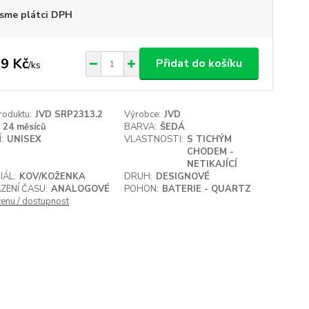
sme plátci DPH
9 Kč
Přidat do košíku
/
ks
roduktu:
JVD SRP2313.2
Výrobce:
JVD
24 měsíců
BARVA:
ŠEDÁ
:
UNISEX
VLASTNOSTI:
S TICHÝM
CHODEM -
NETIKAJÍCÍ
IÁL:
KOV/KOŽENKA
DRUH:
DESIGNOVÉ
ZENÍ ČASU:
ANALOGOVÉ
POHON:
BATERIE - QUARTZ
cenu / dostupnost