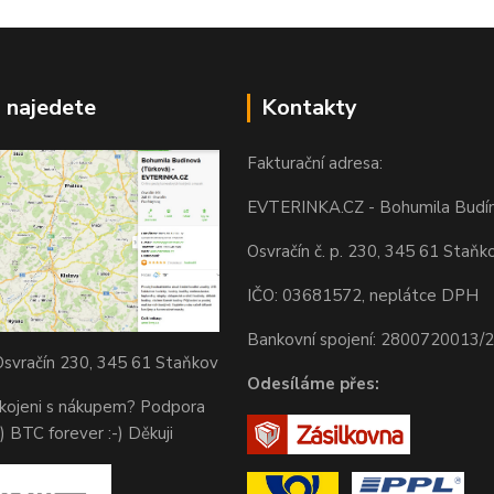
 najedete
Kontakty
Fakturační adresa:
EVTERINKA.CZ - Bohumila Budí
Osvračín č. p. 230, 345 61 Staňk
IČO: 03681572, neplátce DPH
Bankovní spojení: 2800720013/
svračín 230, 345 61 Staňkov
Odesíláme přes:
okojeni s nákupem? Podpora
) BTC forever :-) Děkuji