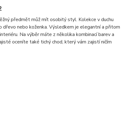
2
k běžný předmět můž mít osobitý styl. Kolekce v duchu
ako dřevo nebo koženka. Výsledkem je elegantní a přitom
interiéru. Na výběr máte z několika kombinací barev a
isté oceníte také tichý chod, který vám zajistí ničím