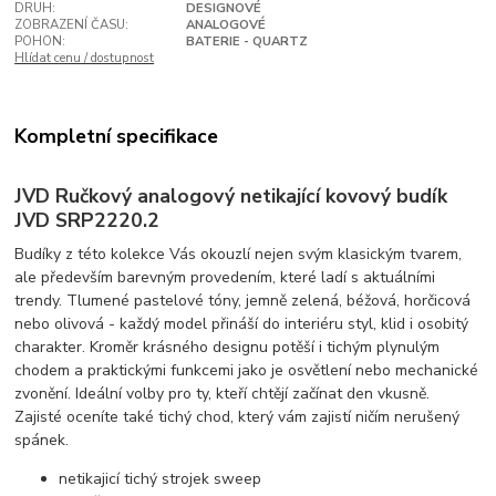
DRUH:
DESIGNOVÉ
ZOBRAZENÍ ČASU:
ANALOGOVÉ
POHON:
BATERIE - QUARTZ
Hlídat cenu / dostupnost
Kompletní specifikace
JVD Ručkový analogový netikající kovový budík
JVD SRP2220.2
Budíky z této kolekce Vás okouzlí nejen svým klasickým tvarem,
ale především barevným provedením, které ladí s aktuálními
trendy. Tlumené pastelové tóny, jemně zelená, béžová, horčicová
nebo olivová - každý model přináší do interiéru styl, klid i osobitý
charakter. Kroměr krásného designu potěší i tichým plynulým
chodem a praktickými funkcemi jako je osvětlení nebo mechanické
zvonění. Ideální volby pro ty, kteří chtějí začínat den vkusně.
Zajisté oceníte také tichý chod, který vám zajistí ničím nerušený
spánek.
netikajicí tichý strojek sweep