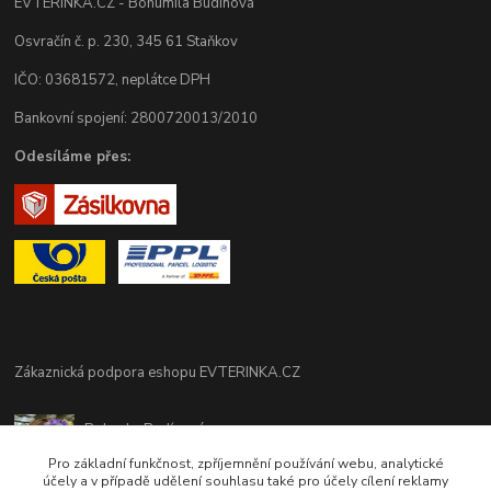
EVTERINKA.CZ - Bohumila Budínová
Osvračín č. p. 230, 345 61 Staňkov
IČO: 03681572, neplátce DPH
Bankovní spojení: 2800720013/2010
Odesíláme přes:
Zákaznická podpora eshopu EVTERINKA.CZ
Bohunka Budínová
tel. 733 648 549
Pro základní funkčnost, zpříjemnění používání webu, analytické
(Po-Pá - 9:00-17:00hod, So 8:00-12:00hod)
účely a v případě udělení souhlasu také pro účely cílení reklamy