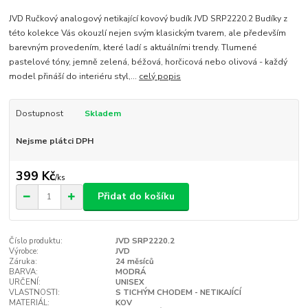
JVD Ručkový analogový netikající kovový budík JVD SRP2220.2 Budíky z
této kolekce Vás okouzlí nejen svým klasickým tvarem, ale především
barevným provedením, které ladí s aktuálními trendy. Tlumené
pastelové tóny, jemně zelená, béžová, horčicová nebo olivová - každý
model přináší do interiéru styl,...
celý popis
Dostupnost
Skladem
Nejsme plátci DPH
399 Kč
/
ks
Přidat do košíku
Číslo produktu:
JVD SRP2220.2
Výrobce:
JVD
Záruka:
24 měsíců
BARVA:
MODRÁ
URČENÍ:
UNISEX
VLASTNOSTI:
S TICHÝM CHODEM - NETIKAJÍCÍ
MATERIÁL:
KOV