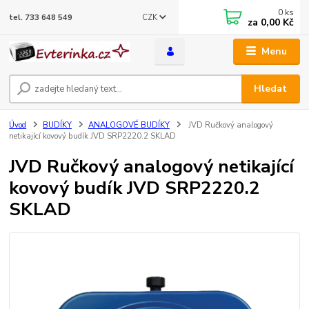
0
ks
CZK
tel. 733 648 549
za
0,00 Kč
Menu
Hledat
Úvod
BUDÍKY
ANALOGOVÉ BUDÍKY
JVD Ručkový analogový
netikající kovový budík JVD SRP2220.2 SKLAD
JVD Ručkový analogový netikající
kovový budík JVD SRP2220.2
SKLAD