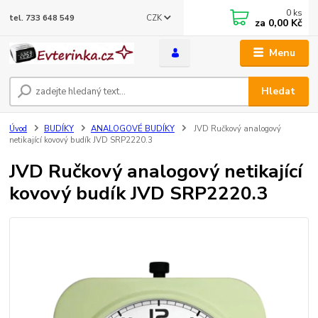
0
ks
CZK
tel. 733 648 549
za
0,00 Kč
Menu
Hledat
Úvod
BUDÍKY
ANALOGOVÉ BUDÍKY
JVD Ručkový analogový
netikající kovový budík JVD SRP2220.3
JVD Ručkový analogový netikající
kovový budík JVD SRP2220.3