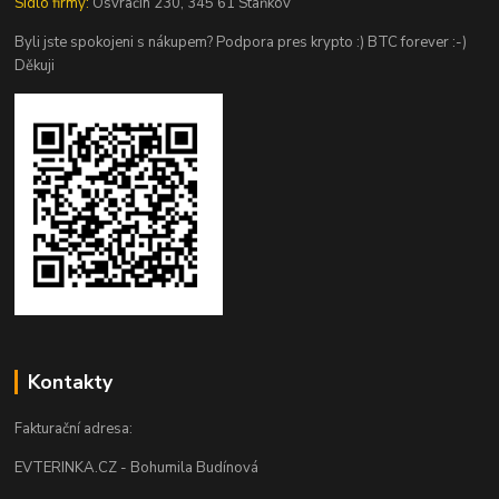
Sídlo firmy:
Osvračín 230, 345 61 Staňkov
Byli jste spokojeni s nákupem? Podpora pres krypto :) BTC forever :-)
Děkuji
Kontakty
Fakturační adresa:
EVTERINKA.CZ - Bohumila Budínová