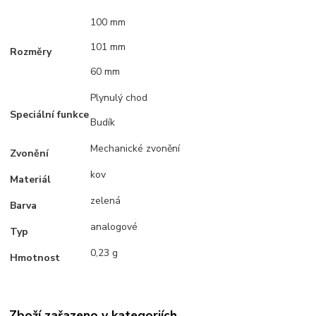
100 mm
101 mm
Rozměry
60 mm
Plynulý chod
Speciální funkce
Budík
Mechanické zvonění
Zvonění
kov
Materiál
zelená
Barva
analogové
Typ
0,23 g
Hmotnost
Zboží zařazeno v kategoriích