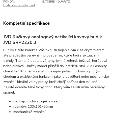
POHON:
BATERIE - QUARTZ
Hlídat cenu / dostupnost
Kompletní specifikace
JVD Ručkový analogový netikající kovový budík
JVD SRP2220.3
Budíky z této kolekce Vás okouzlí nejen svým klasickým tvarem,
ale především barevným provedením, které ladí s aktuálními
trendy. Tlumené pastelové tóny, jemně zelená, béžová, horčicová
nebo olivová - každý model přináší do interiéru styl, klid i osobitý
charakter. Kroměr krásného designu potěší i tichým plynulým
chodem a praktickými funkcemi jako je osvětlení nebo mechanické
zvonění. Ideální volby pro ty, kteří chtějí začínat den vkusně.
Zajisté oceníte také tichý chod, který vám zajistí ničím nerušený
spánek.
netikajicí tichý strojek sweep
rozměry: 100x101x60mm
mechanické zvonění