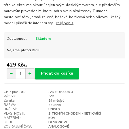
této kolekce Vás okouzlí nejen svým klasickým tvarem, ale především
barevným provedením, které ladí s aktuálními trendy. Tlumené
pastelové tóny, jemně zelená, béžová, horčicová nebo olivová - každý
model přináší do interiéru sty...
celý popis
Dostupnost
Skladem
Nejsme plátci DPH
429 Kč
/
ks
Přidat do košíku
Číslo produktu:
JVD SRP2220.3
Výrobce:
JVD
Záruka:
24 měsíců
BARVA:
ZELENÁ
URČENÍ:
UNISEX
VLASTNOSTI:
S TICHÝM CHODEM - NETIKAJÍCÍ
MATERIÁL:
KOV
DRUH:
DESIGNOVÉ
ZOBRAZENÍ ČASU:
ANALOGOVÉ