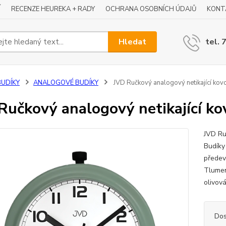
Í
RECENZE HEUREKA + RADY
OCHRANA OSOBNÍCH ÚDAJŮ
KONT
Hledat
tel. 
BUDÍKY
ANALOGOVÉ BUDÍKY
JVD Ručkový analogový netikající ko
Ručkový analogový netikající k
JVD Ru
Budíky
předev
Tlumen
olivová
Dos