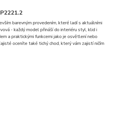
RP2221.2
evším barevným provedením, které ladí s aktuálními
vá - každý model přináší do interiéru styl, klid i
em a praktickými funkcemi jako je osvětlení nebo
ajisté oceníte také tichý chod, který vám zajistí ničím