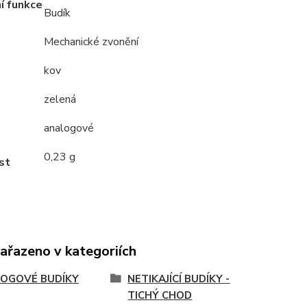
í funkce
Budík
Mechanické zvonění
kov
zelená
analogové
0,23 g
st
zařazeno v kategoriích
OGOVÉ BUDÍKY
NETIKAJÍCÍ BUDÍKY -
TICHÝ CHOD