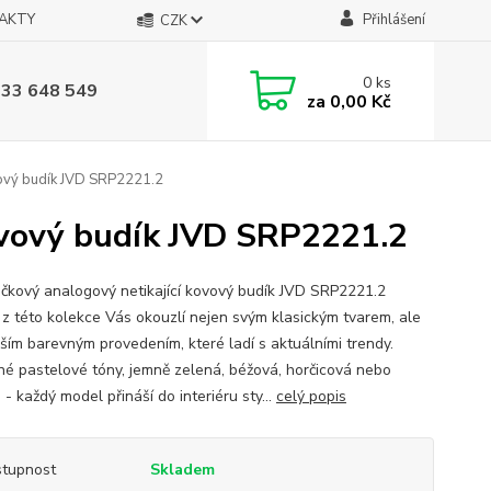
AKTY
Přihlášení
CZK
0
ks
733 648 549
za
0,00 Kč
vový budík JVD SRP2221.2
ovový budík JVD SRP2221.2
čkový analogový netikající kovový budík JVD SRP2221.2
 z této kolekce Vás okouzlí nejen svým klasickým tvarem, ale
ším barevným provedením, které ladí s aktuálními trendy.
é pastelové tóny, jemně zelená, béžová, horčicová nebo
 - každý model přináší do interiéru sty...
celý popis
tupnost
Skladem