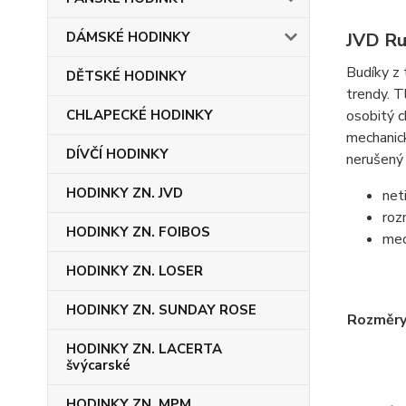
DÁMSKÉ HODINKY
JVD Ru
Budíky z 
DĚTSKÉ HODINKY
trendy. T
CHLAPECKÉ HODINKY
osobitý c
mechanick
DÍVČÍ HODINKY
nerušený
HODINKY ZN. JVD
net
ro
HODINKY ZN. FOIBOS
mec
HODINKY ZN. LOSER
HODINKY ZN. SUNDAY ROSE
Rozměr
HODINKY ZN. LACERTA
švýcarské
HODINKY ZN. MPM