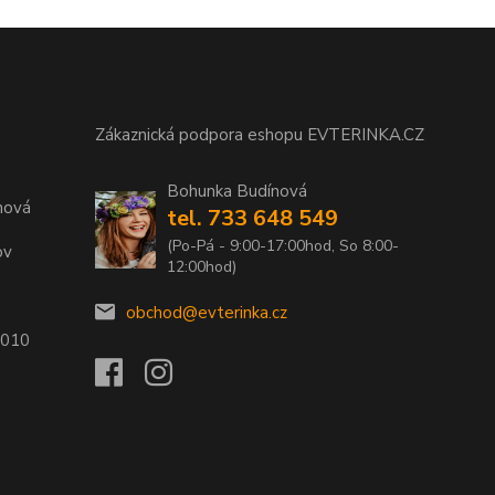
Zákaznická podpora eshopu EVTERINKA.CZ
Bohunka Budínová
nová
tel. 733 648 549
(Po-Pá - 9:00-17:00hod, So 8:00-
ov
12:00hod)
obchod@evterinka.cz
2010