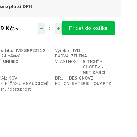
sme plátci DPH
9 Kč
Přidat do košíku
/
ks
roduktu:
JVD SRP2221.2
Výrobce:
JVD
24 měsíců
BARVA:
ZELENÁ
:
UNISEX
VLASTNOSTI:
S TICHÝM
CHODEM -
NETIKAJÍCÍ
IÁL:
KOV
DRUH:
DESIGNOVÉ
ZENÍ ČASU:
ANALOGOVÉ
POHON:
BATERIE - QUARTZ
cenu / dostupnost