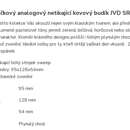
čkový analogový netikající kovový budík JVD S
této kolekce Vás okouzlí nejen svým klasickým tvarem, ale před
lumené pastelové tóny, jemně zelená, béžová, horčicová nebo olivo
harakter. Kroměr krásného designu potěší i tichým plynulým chod
é zvonění. Ideální volby pro ty, kteří chtějí začínat den vkusně. Z
 spánek.
ikajicí tichý strojek sweep
změry: 95x128x54mm
hanické zvonění
95 mm
128 mm
y
54 mm
Plynulý chod