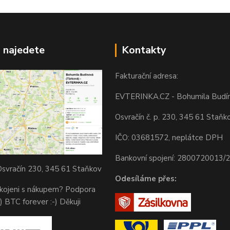
 najedete
Kontakty
Fakturační adresa:
EVTERINKA.CZ - Bohumila Budí
Osvračín č. p. 230, 345 61 Staňk
IČO: 03681572, neplátce DPH
Bankovní spojení: 2800720013/
svračín 230, 345 61 Staňkov
Odesíláme přes:
okojeni s nákupem? Podpora
) BTC forever :-) Děkuji