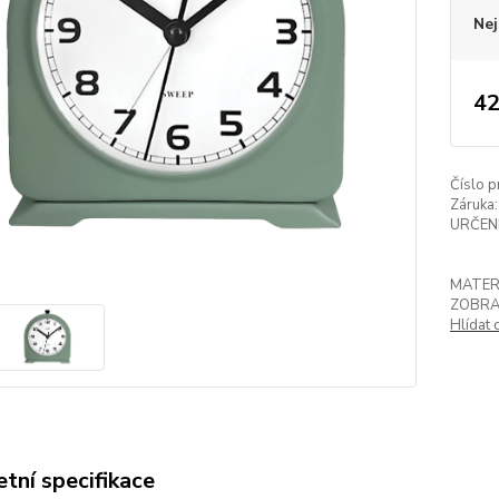
Nej
42
Číslo p
Záruka:
URČENÍ
MATER
ZOBRA
Hlídat 
tní specifikace