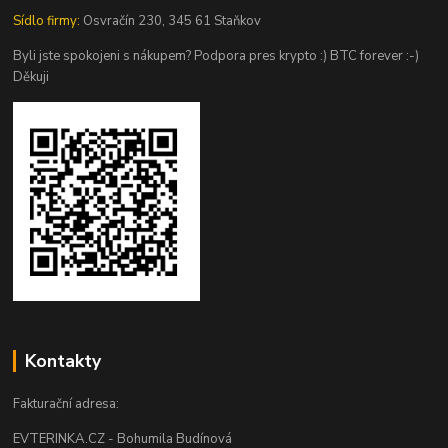
Sídlo firmy:
Osvračín 230, 345 61 Staňkov
Byli jste spokojeni s nákupem? Podpora pres krypto :) BTC forever :-)
Děkuji
Kontakty
Fakturační adresa:
EVTERINKA.CZ - Bohumila Budínová