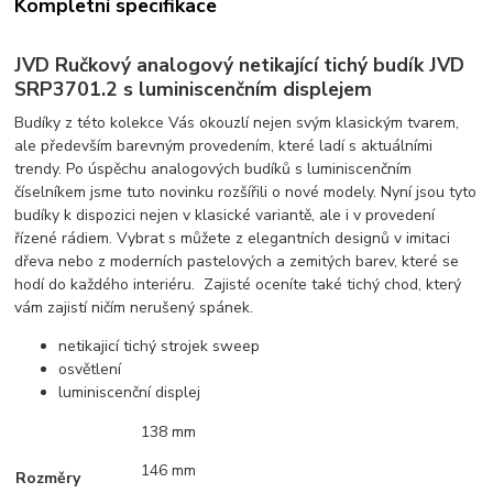
Kompletní specifikace
JVD Ručkový analogový netikající tichý budík JVD
SRP3701.2 s luminiscenčním displejem
Budíky z této kolekce Vás okouzlí nejen svým klasickým tvarem,
ale především barevným provedením, které ladí s aktuálními
trendy. Po úspěchu analogových budíků s luminiscenčním
číselníkem jsme tuto novinku rozšířili o nové modely. Nyní jsou tyto
budíky k dispozici nejen v klasické variantě, ale i v provedení
řízené rádiem. Vybrat s můžete z elegantních designů v imitaci
dřeva nebo z moderních pastelových a zemitých barev, které se
hodí do každého interiéru. Zajisté oceníte také tichý chod, který
vám zajistí ničím nerušený spánek.
netikajicí tichý strojek sweep
osvětlení
luminiscenční displej
138 mm
146 mm
Rozměry