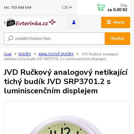
0
ks
CZK
tel. 733 648 549
za
0,00 Kč
Menu
Hledat
Úvod
BUDÍKY
ANALOGOVÉ BUDÍKY
JVD Ručkový analogový
netikající tichý budík JVD SRP3701.2 s luminiscenčním displejem
JVD Ručkový analogový netikající
tichý budík JVD SRP3701.2 s
luminiscenčním displejem