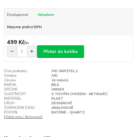
Dostupnost
Skladem
Nejsme plátci DPH
499 Kč
/
ks
Přidat do košíku
Číslo produktu:
JVD SRP3701.2
Výrobce:
JVD
Záruka:
24 měsíců
BARVA:
BÍLÁ
URČENÍ:
UNISEX
VLASTNOSTI:
S TICHÝM CHODEM - NETIKAJÍCÍ
MATERIÁL:
PLAST
DRUH:
DESIGNOVÉ
ZOBRAZENÍ ČASU:
ANALOGOVÉ
POHON:
BATERIE - QUARTZ
Hlídat cenu / dostupnost