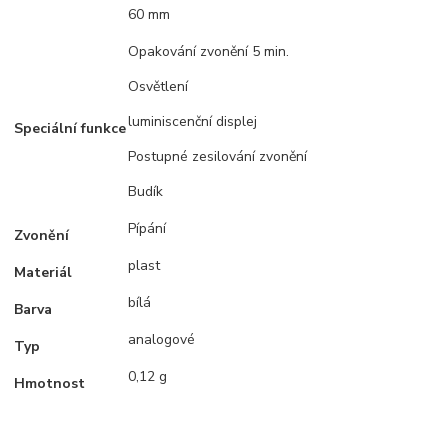
60 mm
Opakování zvonění 5 min.
Osvětlení
luminiscenční displej
Speciální funkce
Postupné zesilování zvonění
Budík
Pípání
Zvonění
plast
Materiál
bílá
Barva
analogové
Typ
0,12 g
Hmotnost