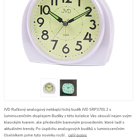
JVD Ručkový analogový netikající tichý budík JVD SRP3701.2 s
luminiscenčním displejem Budíky z této kolekce Vás okouzlí nejen svým
klasickým tvarem, ale především barevným provedením, které ladí s
aktuálními trendy. Po úspěchu analogových budíků s luminiscenčním
číselníkem jsme tuto novinku rozší...
celý popis