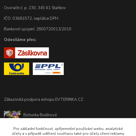
Osvračín č. p. 230, 345 61 Staňkov
IČO: 03681572, neplátce DPH
Bankovní spojení: 2800720013/2010
Odesíláme přes:
Zákaznická podpora eshopu EVTERINKA.CZ
Bohunka Budínová
tel. 733 648 549
(Po-Pá - 9:00-17:00hod, So 8:00-12:00hod)
Pro základní funkčnost, zpříjemnění používání webu, analytické
účely a v případě udělení souhlasu také pro účely cílení reklamy