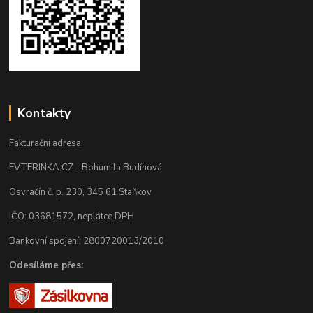
Kontakty
Fakturační adresa:
EVTERINKA.CZ - Bohumila Budínová
Osvračín č. p. 230, 345 61 Staňkov
IČO: 03681572, neplátce DPH
Bankovní spojení: 2800720013/2010
Odesíláme přes: