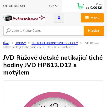
0
ks
CZK
tel. 733 648 549
za
0,00 Kč
Menu
Hledat
Úvod
HODINY
NETIKAJCÍ HODINY SWEEP - TICHÝ
JVD Růžové
dětské netikající tiché hodiny JVD HP612.D12 s motýlem
JVD Růžové dětské netikající tiché
hodiny JVD HP612.D12 s
motýlem