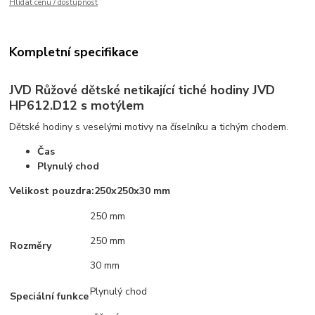
Hlídat cenu / dostupnost
Kompletní specifikace
JVD Růžové dětské netikající tiché hodiny JVD
HP612.D12 s motýlem
Dětské hodiny s veselými motivy na číselníku a tichým chodem.
Čas
Plynulý chod
Velikost pouzdra:
250x250x30 mm
250 mm
250 mm
Rozměry
30 mm
Plynulý chod
Speciální funkce