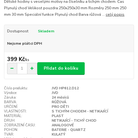
Dětské hodiny s veselými motivy na číselníku a tichým chodem. Čas
Plynulý chod Velikost pouzdra:250x250x30 mm Rozměry 250 mm 250
mm 30 mm Speciální funkce Plynulý chod Barva růžová ...
celý popis
Dostupnost
Skladem
Nejsme plátci DPH
399 Kč
/
ks
Přidat do košíku
Číslo produktu:
JVD HP612.D12
Výrobce:
JVD
Záruka:
24 měsíců
BARVA:
RŮŽOVÁ
URČENÍ:
PRO DĚTI
VLASTNOSTI:
S TICHÝM CHODEM - NETIKAJÍCÍ
MATERIÁL:
PLAST
DRUH:
NETIKAJÍCÍ - TICHÝ CHOD
ZOBRAZENÍ ČASU:
ANALOGOVÉ
POHON:
BATERIE - QUARTZ
TVAR:
KULATÝ