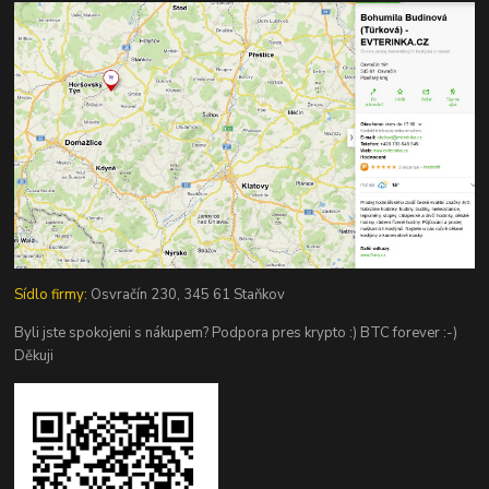
Sídlo firmy:
Osvračín 230, 345 61 Staňkov
Byli jste spokojeni s nákupem? Podpora pres krypto :) BTC forever :-)
Děkuji