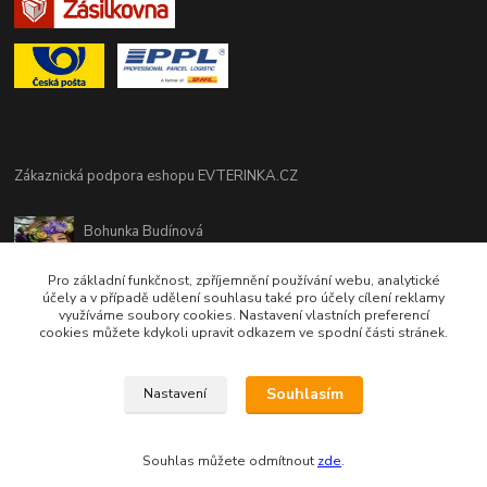
Zákaznická podpora eshopu EVTERINKA.CZ
Bohunka Budínová
tel. 733 648 549
(Po-Pá - 9:00-17:00hod, So 8:00-12:00hod)
Pro základní funkčnost, zpříjemnění používání webu, analytické
účely a v případě udělení souhlasu také pro účely cílení reklamy
využíváme soubory cookies. Nastavení vlastních preferencí
obchod@evterinka.cz
cookies můžete kdykoli upravit odkazem ve spodní části stránek.
Souhlasím
Nastavení
Souhlas můžete odmítnout
zde
.
Vytvořeno na
Eshop-rychle.cz