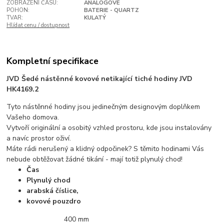
ZOBRAZENÍ ČASU:
ANALOGOVÉ
POHON:
BATERIE - QUARTZ
TVAR:
KULATÝ
Hlídat cenu / dostupnost
Kompletní specifikace
JVD Šedé nástěnné kovové netikající tiché hodiny JVD
HK4169.2
Tyto nástěnné hodiny jsou jedinečným designovým doplňkem
Vašeho domova.
Vytvoří originální a osobitý vzhled prostoru, kde jsou instalovány
a navíc prostor oživí.
Máte rádi nerušený a klidný odpočinek? S těmito hodinami Vás
nebude obtěžovat žádné tikání - mají totiž plynulý chod!
Čas
Plynulý chod
arabská číslice,
kovové pouzdro
400 mm