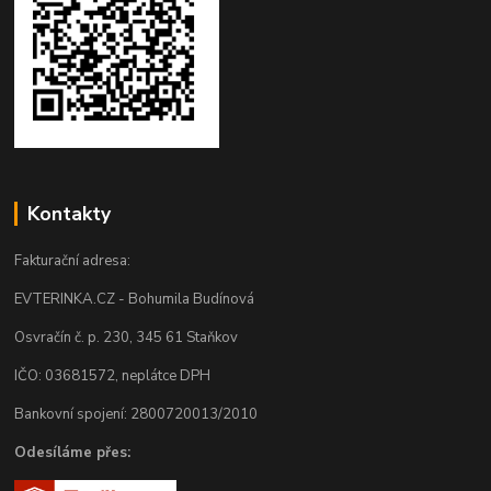
Kontakty
Fakturační adresa:
EVTERINKA.CZ - Bohumila Budínová
Osvračín č. p. 230, 345 61 Staňkov
IČO: 03681572, neplátce DPH
Bankovní spojení: 2800720013/2010
Odesíláme přes: