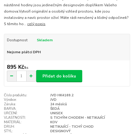
nástěnné hodiny jsou jedinečným designovým doplňkem Vašeho
domova.Vytvoří originální a osobitý vzhled prostoru, kde jsou
instalovány a navíc prostor oživí. Máte rádi nerušený a klidný odpočinek?
S těmito ho...
celý popis
Dostupnost
Skladem
Nejsme plátci DPH
895 Kč
/
ks
Přidat do košíku
Číslo produktu:
JVD HK4169.2
Výrobce:
JVD
Záruka:
24 měsíců
BARVA:
ŠEDÁ
URČENÍ:
UNISEX
VLASTNOSTI:
S TICHÝM CHODEM - NETIKAJÍCÍ
MATERIÁL:
KOV
DRUH:
NETIKAJÍCÍ - TICHÝ CHOD
STYL:
DESIGNOVÝ