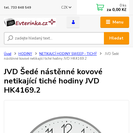
0
ks
CZK
tel. 733 648 549
za
0,00 Kč
Menu
Hledat
Úvod
HODINY
NETIKAJCÍ HODINY SWEEP - TICHÝ
JVD Šedé
nástěnné kovové netikající tiché hodiny JVD HK4169.2
JVD Šedé nástěnné kovové
netikající tiché hodiny JVD
HK4169.2