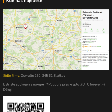
Kde nás najedete
Sídlo firmy:
Osvračín 230, 345 61 Staňkov
Byli jste spokojeni s nákupem? Podpora pres krypto :) BTC forever :-)
Děkuji