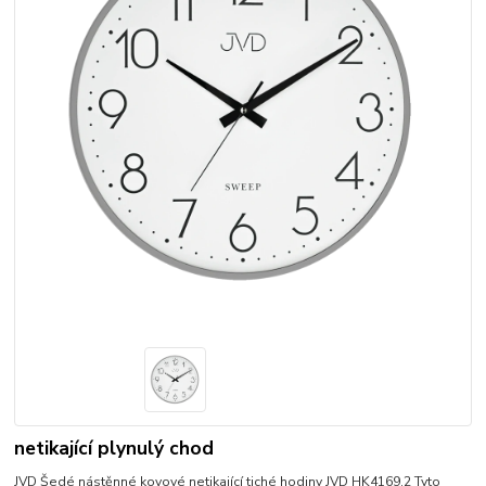
netikající plynulý chod
JVD Šedé nástěnné kovové netikající tiché hodiny JVD HK4169.2 Tyto