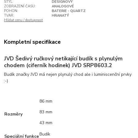
STYL:
DESIGNOVÝ
ZOBRAZENÍ ČASU:
ANALOGOVÉ
POHON:
BATERIE - QUARTZ
TVAR:
HRANATÝ
Hlídat cenu / dostupnost
Kompletní specifikace
JVD Šedivý ručkový netikající budík s plynulým
chodem (ciferník hodinek) JVD SRP8603.2
Budík značky JVD má nejen plynulý chod ale i luminiscenční prvky
:-)
86 mm
83 mm
Rozměry
43 mm
Budík
Speciální funkce