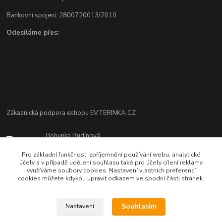
Bankovní spojení: 2800720013/2010
Odesíláme přes:
Zákaznická podpora eshopu EVTERINKA.CZ
Bohunka Budínová
tel. 733 648 549
Pro základní funkčnost, zpříjemnění používání webu, analytické
(Po-Pá - 9:00-17:00hod, So 8:00-12:00hod)
účely a v případě udělení souhlasu také pro účely cílení reklamy
využíváme soubory cookies. Nastavení vlastních preferencí
obchod@evterinka.cz
cookies můžete kdykoli upravit odkazem ve spodní části stránek.
Souhlasím
Nastavení