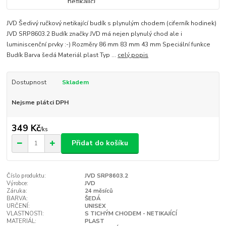
JVD Šedivý ručkový netikající budík s plynulým chodem (ciferník hodinek)
JVD SRP8603.2 Budík značky JVD má nejen plynulý chod ale i
luminiscenční prvky :-) Rozměry 86 mm 83 mm 43 mm Speciální funkce
Budík Barva šedá Materiál plast Typ ...
celý popis
Dostupnost
Skladem
Nejsme plátci DPH
349 Kč
/
ks
Přidat do košíku
Číslo produktu:
JVD SRP8603.2
Výrobce:
JVD
Záruka:
24 měsíců
BARVA:
ŠEDÁ
URČENÍ:
UNISEX
VLASTNOSTI:
S TICHÝM CHODEM - NETIKAJÍCÍ
MATERIÁL:
PLAST