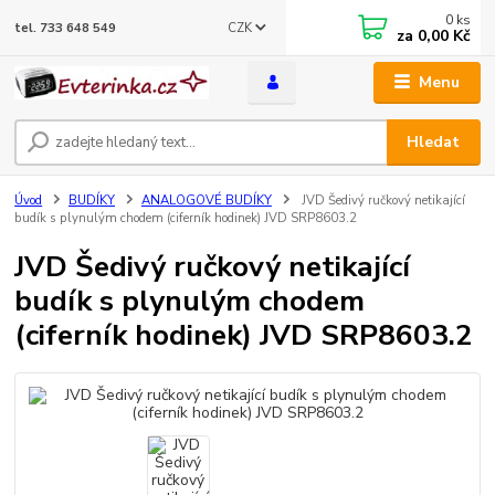
0
ks
CZK
tel. 733 648 549
za
0,00 Kč
Menu
Hledat
Úvod
BUDÍKY
ANALOGOVÉ BUDÍKY
JVD Šedivý ručkový netikající
budík s plynulým chodem (ciferník hodinek) JVD SRP8603.2
JVD Šedivý ručkový netikající
budík s plynulým chodem
(ciferník hodinek) JVD SRP8603.2