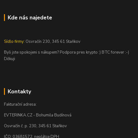
Kde nás najedete
Sídlo firmy:
Osvračín 230, 345 61 Staňkov
Byli jste spokojeni s nákupem? Podpora pres krypto :) BTC forever :-)
Děkuji
Kontakty
Fakturační adresa:
EVTERINKA.CZ - Bohumila Budínová
Osvračín č. p. 230, 345 61 Staňkov
IČO: 03681572, neplátce DPH