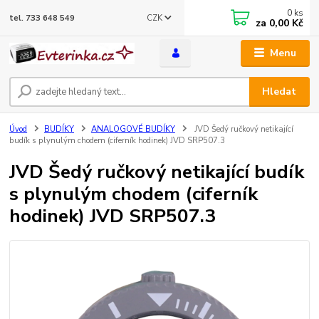
0
ks
CZK
tel. 733 648 549
za
0,00 Kč
Menu
Hledat
Úvod
BUDÍKY
ANALOGOVÉ BUDÍKY
JVD Šedý ručkový netikající
budík s plynulým chodem (ciferník hodinek) JVD SRP507.3
JVD Šedý ručkový netikající budík
s plynulým chodem (ciferník
hodinek) JVD SRP507.3