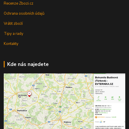
Recenze Zbozi.cz
Ochrana osobních údajů
Vrátit zboží
Tipy a rady
Kontakty
Kde nás najedete