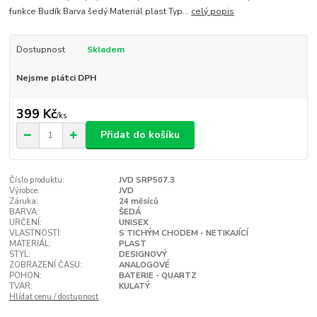
funkce Budík Barva šedý Materiál plast Typ...
celý popis
Dostupnost
Skladem
Nejsme plátci DPH
399 Kč
/
ks
Přidat do košíku
Číslo produktu:
JVD SRP507.3
Výrobce:
JVD
Záruka:
24 měsíců
BARVA:
ŠEDÁ
URČENÍ:
UNISEX
VLASTNOSTI:
S TICHÝM CHODEM - NETIKAJÍCÍ
MATERIÁL:
PLAST
STYL:
DESIGNOVÝ
ZOBRAZENÍ ČASU:
ANALOGOVÉ
POHON:
BATERIE - QUARTZ
TVAR:
KULATÝ
Hlídat cenu / dostupnost