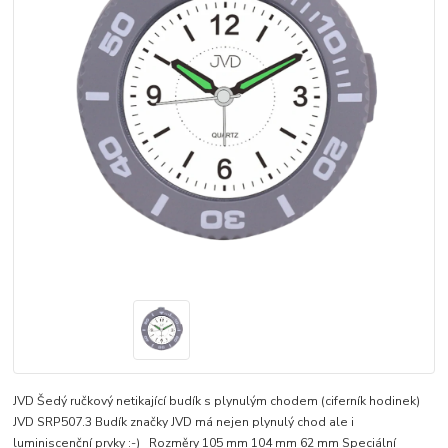
JVD Šedý ručkový netikající budík s plynulým chodem (ciferník hodinek)
JVD SRP507.3 Budík značky JVD má nejen plynulý chod ale i
luminiscenční prvky :-) Rozměry 105 mm 104 mm 62 mm Speciální