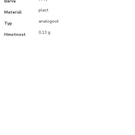
Barva
plast
Materiál
analogové
Typ
0,13 g
Hmotnost