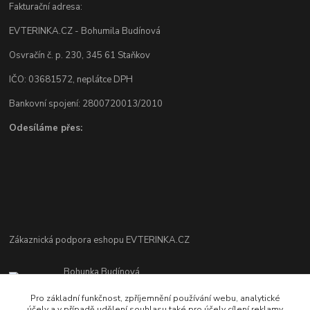
Fakturační adresa:
EVTERINKA.CZ - Bohumila Budínová
Osvračín č. p. 230, 345 61 Staňkov
IČO: 03681572, neplátce DPH
Bankovní spojení: 2800720013/2010
Odesíláme přes:
Zákaznická podpora eshopu EVTERINKA.CZ
Bohunka Budínová
tel. 733 648 549
Pro základní funkčnost, zpříjemnění používání webu, analytické
(Po-Pá - 9:00-17:00hod, So 8:00-12:00hod)
účely a v případě udělení souhlasu také pro účely cílení reklamy