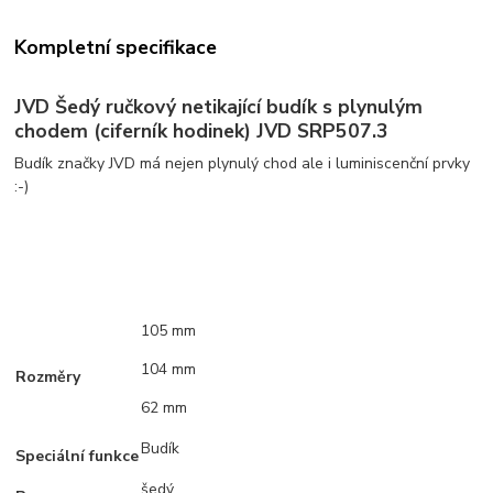
Kompletní specifikace
JVD Šedý ručkový netikající budík s plynulým
chodem (ciferník hodinek) JVD SRP507.3
Budík značky JVD má nejen plynulý chod ale i luminiscenční prvky
:-)
105 mm
104 mm
Rozměry
62 mm
Budík
Speciální funkce
šedý