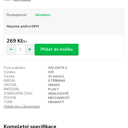
Dostupnost
Skladem
Nejsme plátci DPH
269 Kč
/
ks
Přidat do košíku
Číslo produktu:
JVD DM79.3
Výrobce:
JVD
Záruka:
24 měsíců
BARVA:
STŘÍBRNÁ
URČENÍ:
UNISEX
MATERIÁL:
PLAST
ZOBRAZENÍ ČASU:
ANALOGOVÉ
POHON:
MECHANICKÝ
TVAR:
HRANATÝ
Hlídat cenu / dostupnost
Kompletní specifikace