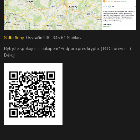
Sídlo firmy:
Osvračín 230, 345 61 Staňkov
Byli jste spokojeni s nákupem? Podpora pres krypto :) BTC forever :-)
Děkuji