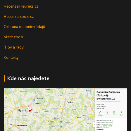
Recenze Heureka.cz
Recenze Zbozi.cz
Ochrana osobních údajů
Vrátit zboží
Tipy a rady
Kontakty
Kde nás najedete