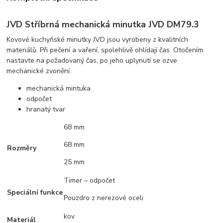
JVD Stříbrná mechanická minutka JVD DM79.3
Kovové kuchyňské minutky JVD jsou vyrobeny z kvalitních
materiálů. Při pečení a vaření, spolehlivě ohlídají čas. Otočením
nastavte na požadovaný čas, po jeho uplynutí se ozve
mechanické zvonění.
mechanická mintuka
odpočet
hranatý tvar
68 mm
68 mm
Rozměry
25 mm
Timer – odpočet
Speciální funkce
Pouzdro z nerezové oceli
kov
Materiál