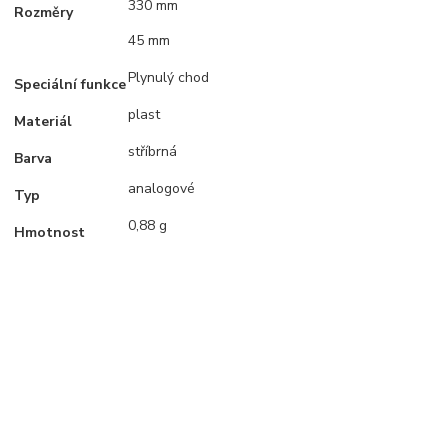
330 mm
Rozměry
45 mm
Plynulý chod
Speciální funkce
plast
Materiál
stříbrná
Barva
analogové
Typ
0,88 g
Hmotnost