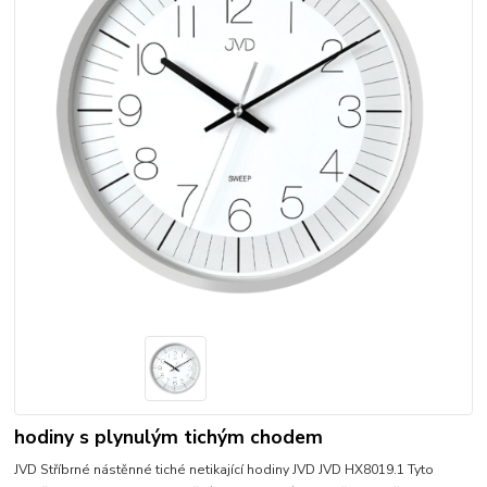
hodiny s plynulým tichým chodem
JVD Stříbrné nástěnné tiché netikající hodiny JVD JVD HX8019.1 Tyto