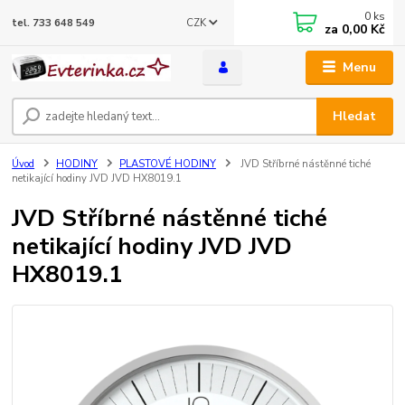
0
ks
CZK
tel. 733 648 549
za
0,00 Kč
Menu
Hledat
Úvod
HODINY
PLASTOVÉ HODINY
JVD Stříbrné nástěnné tiché
netikající hodiny JVD JVD HX8019.1
JVD Stříbrné nástěnné tiché
netikající hodiny JVD JVD
HX8019.1