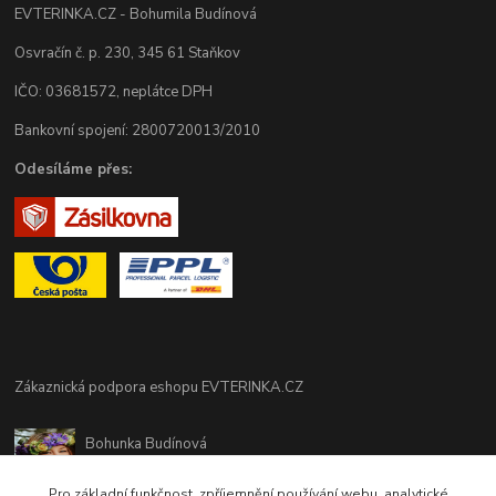
EVTERINKA.CZ - Bohumila Budínová
Osvračín č. p. 230, 345 61 Staňkov
IČO: 03681572, neplátce DPH
Bankovní spojení: 2800720013/2010
Odesíláme přes:
Zákaznická podpora eshopu EVTERINKA.CZ
Bohunka Budínová
tel. 733 648 549
(Po-Pá - 9:00-17:00hod, So 8:00-12:00hod)
Pro základní funkčnost, zpříjemnění používání webu, analytické