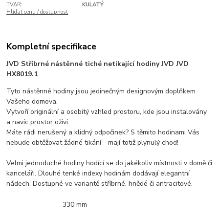
TVAR:
KULATÝ
Hlídat cenu / dostupnost
Kompletní specifikace
JVD Stříbrné nástěnné tiché netikající hodiny JVD JVD
HX8019.1
Tyto nástěnné hodiny jsou jedinečným designovým doplňkem
Vašeho domova.
Vytvoří originální a osobitý vzhled prostoru, kde jsou instalovány
a navíc prostor oživí.
Máte rádi nerušený a klidný odpočinek? S těmito hodinami Vás
nebude obtěžovat žádné tikání - mají totiž plynulý chod!
Velmi jednoduché hodiny hodící se do jakékoliv místnosti v domě či
kanceláři. Dlouhé tenké indexy hodinám dodávají elegantní
nádech. Dostupné ve variantě stříbrné, hnědé či antracitové.
330 mm