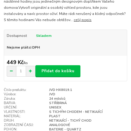
nástěnné hodiny jsou jedinečným designovým doplňkem Vašeho
domova.Vytvoří originální a osobitý vzhled prostoru, kde jsou
instalovány a navíc prostor oživí. Máte rádi nerušený a klidný odpočinek?
S těmito hodinami Vás nebude obtěžov...
celý popis
Dostupnost
Skladem
Nejsme plátci DPH
449 Kč
/
ks
Přidat do košíku
Číslo produktu:
JVD HX8019.1
Výrobce:
JVD
Záruka:
24 měsíců
BARVA:
STŘÍBRNÁ
URČENÍ:
UNISEX
VLASTNOSTI:
S TICHÝM CHODEM - NETIKAJÍCÍ
MATERIÁL:
PLAST
DRUH:
NETIKAJÍCÍ - TICHÝ CHOD
ZOBRAZENÍ ČASU:
ANALOGOVÉ
POHON:
BATERIE - QUARTZ