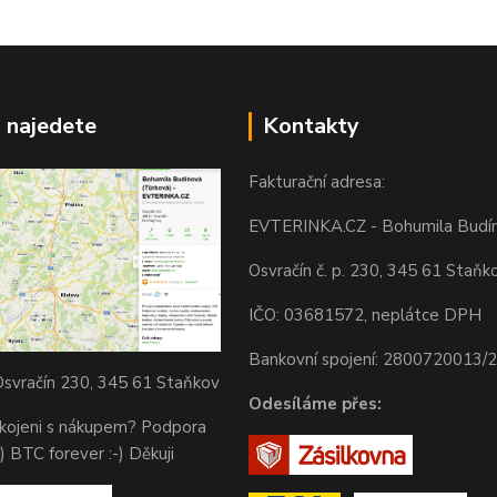
 najedete
Kontakty
Fakturační adresa:
EVTERINKA.CZ - Bohumila Budí
Osvračín č. p. 230, 345 61 Staňk
IČO: 03681572, neplátce DPH
Bankovní spojení: 2800720013/
svračín 230, 345 61 Staňkov
Odesíláme přes:
okojeni s nákupem? Podpora
) BTC forever :-) Děkuji