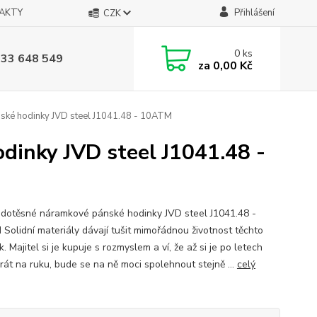
AKTY
Přihlášení
CZK
0
ks
733 648 549
za
0,00 Kč
ké hodinky JVD steel J1041.48 - 10ATM
inky JVD steel J1041.48 -
dotěsné náramkové pánské hodinky JVD steel J1041.48 -
Solidní materiály dávají tušit mimořádnou životnost těchto
. Majitel si je kupuje s rozmyslem a ví, že až si je po letech
rát na ruku, bude se na ně moci spolehnout stejně ...
celý