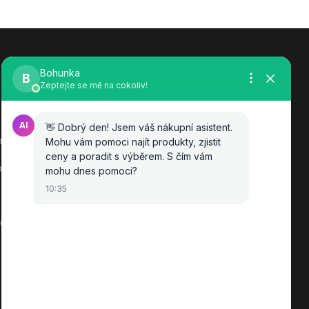
Zákaznická podpora eshopu EVTERINKA.CZ
Bohunka Budínová
nová
tel. 733 648 549
(Po-Pá - 9:00-17:00hod, So 8:00-
ov
12:00hod)
obchod@evterinka.cz
2010