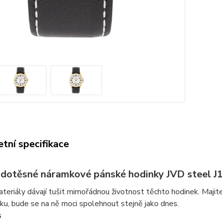
tní specifikace
dotěsné náramkové pánské hodinky JVD steel J
ateriály dávají tušit mimořádnou životnost těchto hodinek. Majitel
uku, bude se na ně moci spolehnout stejně jako dnes.
s