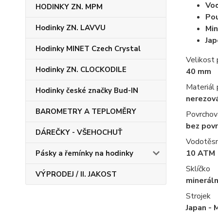
Vo
HODINKY ZN. MPM
Pou
Hodinky ZN. LAVVU
Min
Jap
Hodinky MINET Czech Crystal
Velikost
Hodinky ZN. CLOCKODILE
40 mm
Materiál
Hodinky české značky Bud-IN
nerezov
BAROMETRY A TEPLOMĚRY
Povrchov
bez pov
DÁREČKY - VŠEHOCHUŤ
Vodotěs
10 ATM
Pásky a řemínky na hodinky
Sklíčko
VÝPRODEJ / II. JAKOST
mineráln
Strojek
Japan - 