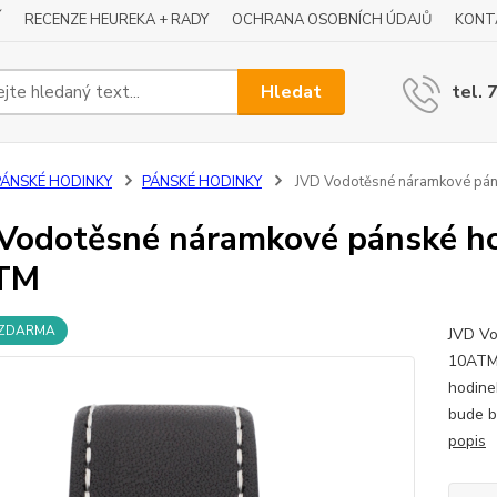
Í
RECENZE HEUREKA + RADY
OCHRANA OSOBNÍCH ÚDAJŮ
KONT
Hledat
tel. 
PÁNSKÉ HODINKY
PÁNSKÉ HODINKY
JVD Vodotěsné náramkové páns
Vodotěsné náramkové pánské hod
TM
 ZDARMA
JVD Vo
10ATM 
hodinek
bude b
popis