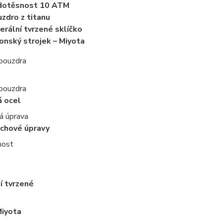
dotěsnost 10 ATM
zdro z titanu
erální tvrzené sklíčko
onský strojek – Miyota
 pouzdra
 pouzdra
á ocel
á úprava
rchové úpravy
nost
í tvrzené
Miyota