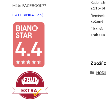
Kalibr str
Máte FACEBOOK??
2115-6
EVTERINKA.CZ :-)
Řemínek
kožený
Číselník
arabská 
Zboží 
HODI