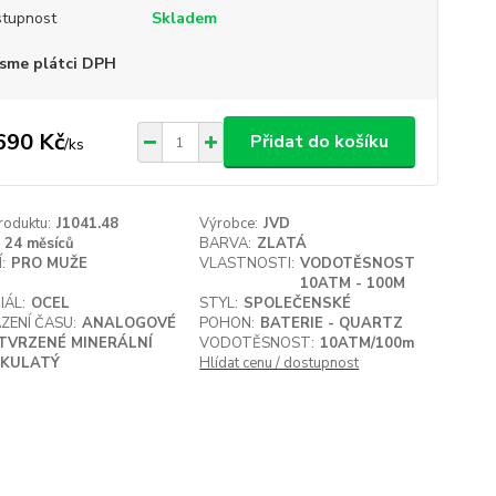
tupnost
Skladem
sme plátci DPH
690 Kč
Přidat do košíku
/
ks
roduktu:
J1041.48
Výrobce:
JVD
24 měsíců
BARVA:
ZLATÁ
:
PRO MUŽE
VLASTNOSTI:
VODOTĚSNOST
10ATM - 100M
IÁL:
OCEL
STYL:
SPOLEČENSKÉ
ZENÍ ČASU:
ANALOGOVÉ
POHON:
BATERIE - QUARTZ
TVRZENÉ MINERÁLNÍ
VODOTĚSNOST:
10ATM/100m
KULATÝ
Hlídat cenu / dostupnost