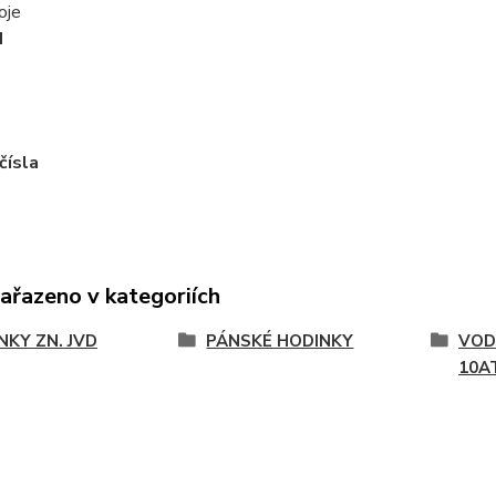
oje
H
čísla
zařazeno v kategoriích
NKY ZN. JVD
PÁNSKÉ HODINKY
VOD
10A