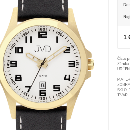
Dos
Nej
1 
Číslo p
Záruka:
URČENÍ
MATER
ZOBRA
SKLO:
TVAR: