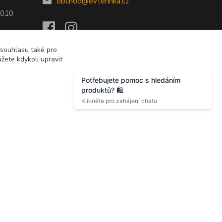
obchod@evterinka.cz
2010
 souhlasu také pro
žete kdykoli upravit