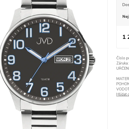
Dos
Nej
1 
Číslo p
Záruka:
URČENÍ
MATER
POHON
VODOT
Hlídat 