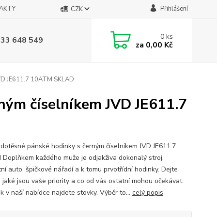
AKTY
Přihlášení
CZK
0
ks
733 648 549
za
0,00 Kč
 JVD JE611.7 10ATM SKLAD
ným číselníkem JVD JE611.7
dotěsné pánské hodinky s černým číselníkem JVD JE611.7
Doplňkem každého muže je odjakživa dokonalý stroj.
ní auto, špičkové nářadí a k tomu prvotřídní hodinky. Dejte
, jaké jsou vaše priority a co od vás ostatní mohou očekávat.
k v naší nabídce najdete stovky. Výběr to...
celý popis