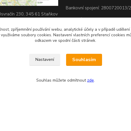
Bankovní spojení: 2800720013/
svračín 230, 345 61 Staňkov
Odesíláme přes:
okojeni s nákupem? Podpora
čnost, zpříjemnění používání webu, analytické účely a v případě udělení
) BTC forever :-) Děkuji
y využíváme soubory cookies. Nastavení vlastních preferencí cookies mů
odkazem ve spodní části stránek.
Souhlasím
Nastavení
Souhlas můžete odmítnout
zde
.