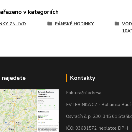
zařazeno v kategoriích
NKY ZN. JVD
PÁNSKÉ HODINKY
VOD
10A
 najedete
Kontakty
Fakturační adresa:
EVTERINKA.CZ - Bohumila Budí
Osvračín č. p. 230, 345 61 Staňk
IČO: 03681572, neplátce DPH