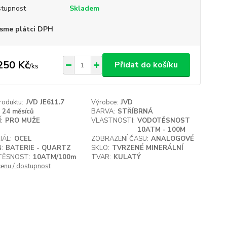
tupnost
Skladem
sme plátci DPH
250 Kč
Přidat do košíku
/
ks
roduktu:
JVD JE611.7
Výrobce:
JVD
24 měsíců
BARVA:
STŘÍBRNÁ
:
PRO MUŽE
VLASTNOSTI:
VODOTĚSNOST
10ATM - 100M
IÁL:
OCEL
ZOBRAZENÍ ČASU:
ANALOGOVÉ
:
BATERIE - QUARTZ
SKLO:
TVRZENÉ MINERÁLNÍ
ĚSNOST:
10ATM/100m
TVAR:
KULATÝ
cenu / dostupnost