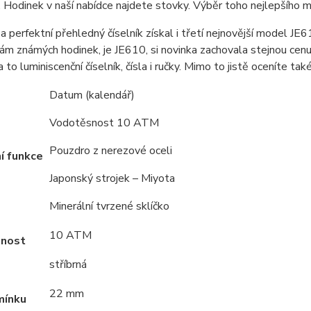
 Hodinek v naší nabídce najdete stovky. Výběr toho nejlepšího mo
a perfektní přehledný číselník získal i třetí nejnovější model JE611
m známých hodinek, je JE610, si novinka zachovala stejnou cenu 
a to luminiscenční číselník, čísla i ručky. Mimo to jistě oceníte
Datum (kalendář)
Vodotěsnost 10 ATM
Pouzdro z nerezové oceli
í funkce
Japonský strojek – Miyota
Minerální tvrzené sklíčko
10 ATM
nost
stříbrná
22 mm
mínku