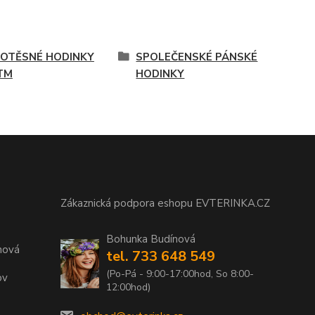
OTĚSNÉ HODINKY
SPOLEČENSKÉ PÁNSKÉ
TM
HODINKY
Zákaznická podpora eshopu EVTERINKA.CZ
Bohunka Budínová
nová
tel. 733 648 549
(Po-Pá - 9:00-17:00hod, So 8:00-
ov
12:00hod)