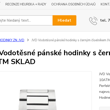
Í
RECENZE HEUREKA + RADY
OCHRANA OSOBNÍCH ÚDAJŮ
KONT
Hledat
tel. 
HODINKY ZN. JVD
JVD Vodotěsné pánské hodinky s černým číselníkem
Vodotěsné pánské hodinky s čer
TM SKLAD
JVD Vo
10ATM 
Perfekt
najevo
Hodine