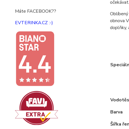
očekávat.
Máte FACEBOOK??
Oblíbený 
obnova Vá
EVTERINKA.CZ :-)
doplňky, 
Speciáln
Vodotěs
Barva
Šířka ře