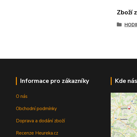
Zboží 
HODI
Informace pro zákazníky
Kde nás
O nás
Obchodní podmínky
Doprava a dodání zboží
Recenze Heureka.cz