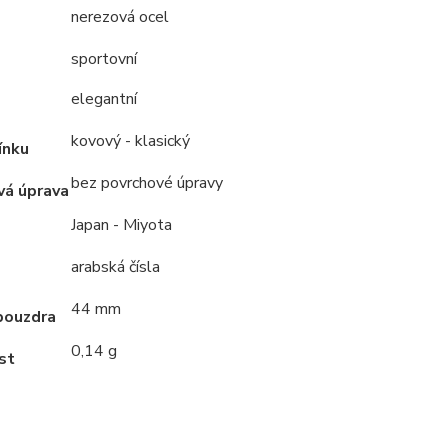
nerezová ocel
sportovní
elegantní
kovový - klasický
ínku
bez povrchové úpravy
vá úprava
Japan - Miyota
arabská čísla
44 mm
pouzdra
0,14 g
st