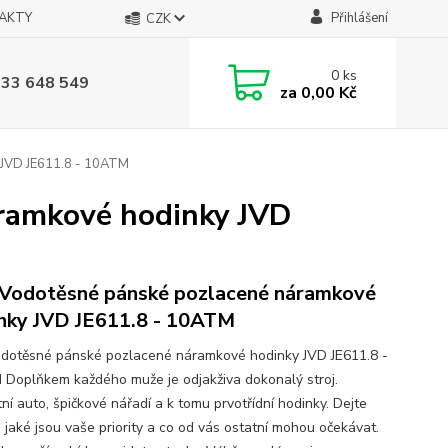
AKTY
Přihlášení
CZK
0
ks
733 648 549
za
0,00 Kč
 JVD JE611.8 - 10ATM
ramkové hodinky JVD
Vodotěsné pánské pozlacené náramkové
nky JVD JE611.8 - 10ATM
dotěsné pánské pozlacené náramkové hodinky JVD JE611.8 -
Doplňkem každého muže je odjakživa dokonalý stroj.
ní auto, špičkové nářadí a k tomu prvotřídní hodinky. Dejte
, jaké jsou vaše priority a co od vás ostatní mohou očekávat.