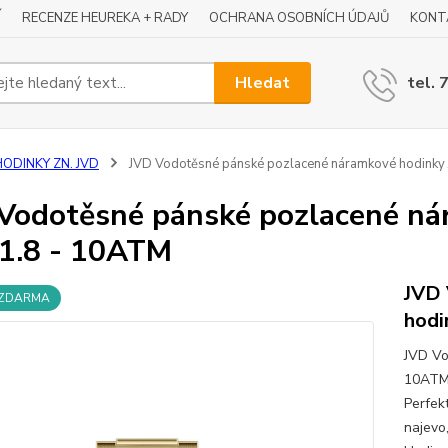
Í
RECENZE HEUREKA + RADY
OCHRANA OSOBNÍCH ÚDAJŮ
KONT
Hledat
tel. 
HODINKY ZN. JVD
JVD Vodotěsné pánské pozlacené náramkové hodinky
Vodotěsné pánské pozlacené ná
1.8 - 10ATM
JVD 
 ZDARMA
hodi
JVD Vo
10ATM 
Perfekt
najevo