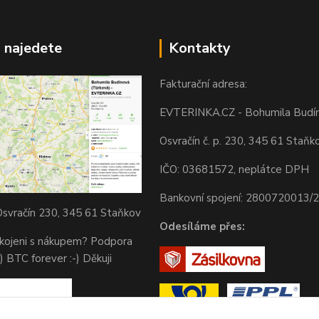
 najedete
Kontakty
Fakturační adresa:
EVTERINKA.CZ - Bohumila Budí
Osvračín č. p. 230, 345 61 Staňk
IČO: 03681572, neplátce DPH
Bankovní spojení: 2800720013/
svračín 230, 345 61 Staňkov
Odesíláme přes:
okojeni s nákupem? Podpora
) BTC forever :-) Děkuji