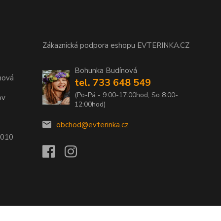
Zákaznická podpora eshopu EVTERINKA.CZ
Bohunka Budínová
nová
tel. 733 648 549
(Po-Pá - 9:00-17:00hod, So 8:00-
ov
12:00hod)
obchod@evterinka.cz
2010