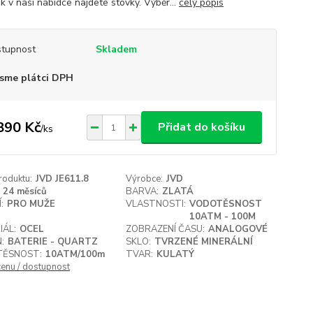
k v naší nabídce najdete stovky. Výběr...
celý popis
tupnost
Skladem
sme plátci DPH
890 Kč
Přidat do košíku
/
ks
roduktu:
JVD JE611.8
Výrobce:
JVD
24 měsíců
BARVA:
ZLATÁ
:
PRO MUŽE
VLASTNOSTI:
VODOTĚSNOST
10ATM - 100M
IÁL:
OCEL
ZOBRAZENÍ ČASU:
ANALOGOVÉ
:
BATERIE - QUARTZ
SKLO:
TVRZENÉ MINERÁLNÍ
ĚSNOST:
10ATM/100m
TVAR:
KULATÝ
cenu / dostupnost