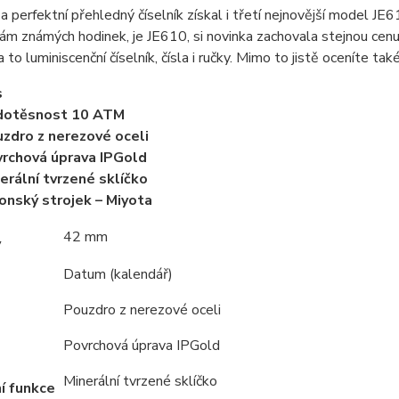
a perfektní přehledný číselník získal i třetí nejnovější model JE611
m známých hodinek, je JE610, si novinka zachovala stejnou cenu 
a to luminiscenční číselník, čísla i ručky. Mimo to jistě oceníte
s
dotěsnost 10 ATM
zdro z nerezové oceli
rchová úprava IPGold
erální tvrzené sklíčko
onský strojek – Miyota
42 mm
y
Datum (kalendář)
Pouzdro z nerezové oceli
Povrchová úprava IPGold
Minerální tvrzené sklíčko
í funkce