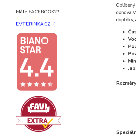
Oblíbený 
Máte FACEBOOK??
obnova Vá
doplňky, 
EVTERINKA.CZ :-)
Ča
Vo
Pou
Pov
Min
Jap
Rozměr
Speciáln