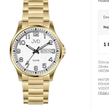
Hodine
Dos
Nej
1 
Číslo p
Záruka:
URČENÍ
MATER
POHON
VODOT
Hlídat 