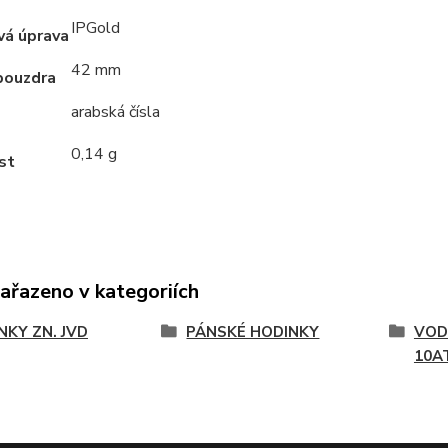
IPGold
vá úprava
42 mm
pouzdra
arabská čísla
0,14 g
st
zařazeno v kategoriích
NKY ZN. JVD
PÁNSKÉ HODINKY
VOD
10A