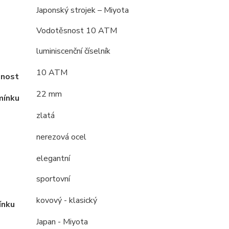
Japonský strojek – Miyota
Vodotěsnost 10 ATM
luminiscenční číselník
10 ATM
nost
22 mm
mínku
zlatá
nerezová ocel
elegantní
sportovní
kovový - klasický
ínku
Japan - Miyota