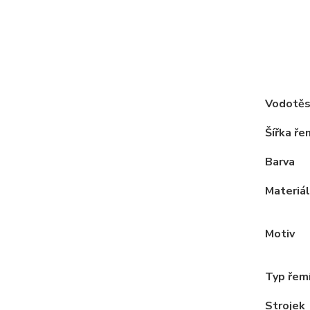
Vodotěs
Šířka ře
Barva
Materiál
Motiv
Typ řem
Strojek