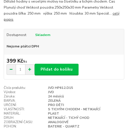
Dětské hodiny s veselými motivy na číselníku a tichým chodem. Čas
Plynulý chod Velikost pouzdra:250x250x30 mm Parametry Velikost
pouzdra šířka: 250 mm výška: 250 mm hloubka: 30 mm Speciál...
celý
popis
Dostupnost
Skladem
Nejsme plátci DPH
399 Kč
/
ks
Přidat do košíku
Číslo produktu:
JVD HP612.D15
Výrobce:
JVD
Záruka:
24 měsíců
BARVA:
ZELENÁ
URČENÍ:
PRO DĚTI
VLASTNOSTI:
S TICHÝM CHODEM - NETIKAJÍCÍ
MATERIÁL:
PLAST
DRUH:
NETIKAJÍCÍ - TICHÝ CHOD
ZOBRAZENÍ ČASU:
ANALOGOVÉ
POHON:
BATERIE - QUARTZ