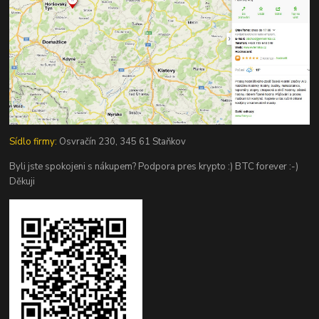
Sídlo firmy:
Osvračín 230, 345 61 Staňkov
Byli jste spokojeni s nákupem? Podpora pres krypto :) BTC forever :-)
Děkuji