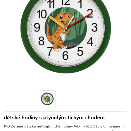
dětské hodiny s plynulým tichým chodem
JVD Zelené dětské netikající tiché hodiny JVD HP612.D15 s dinosaurem