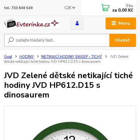
0
ks
CZK
tel. 733 648 549
za
0,00 Kč
Menu
Hledat
Úvod
HODINY
NETIKAJCÍ HODINY SWEEP - TICHÝ
JVD Zelené
dětské netikající tiché hodiny JVD HP612.D15 s dinosaurem
JVD Zelené dětské netikající tiché
hodiny JVD HP612.D15 s
dinosaurem