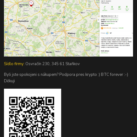
Sídlo firmy:
Osvračín 230, 345 61 Staňkov
Byli jste spokojeni s nákupem? Podpora pres krypto :) BTC forever :-)
Děkuji