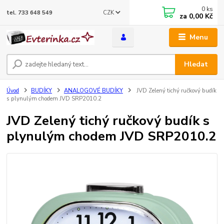
0
ks
CZK
tel. 733 648 549
za
0,00 Kč
Menu
Hledat
Úvod
BUDÍKY
ANALOGOVÉ BUDÍKY
JVD Zelený tichý ručkový budík
s plynulým chodem JVD SRP2010.2
JVD Zelený tichý ručkový budík s
plynulým chodem JVD SRP2010.2