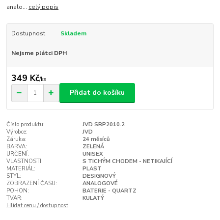
analo...
celý popis
Dostupnost
Skladem
Nejsme plátci DPH
349 Kč
/
ks
Přidat do košíku
Číslo produktu:
JVD SRP2010.2
Výrobce:
JVD
Záruka:
24 měsíců
BARVA:
ZELENÁ
URČENÍ:
UNISEX
VLASTNOSTI:
S TICHÝM CHODEM - NETIKAJÍCÍ
MATERIÁL:
PLAST
STYL:
DESIGNOVÝ
ZOBRAZENÍ ČASU:
ANALOGOVÉ
POHON:
BATERIE - QUARTZ
TVAR:
KULATÝ
Hlídat cenu / dostupnost