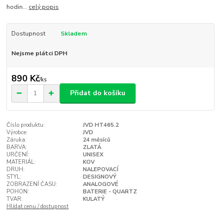
hodin...
celý popis
Dostupnost
Skladem
Nejsme plátci DPH
890 Kč
/
ks
Přidat do košíku
Číslo produktu:
JVD HT465.2
Výrobce:
JVD
Záruka:
24 měsíců
BARVA:
ZLATÁ
URČENÍ:
UNISEX
MATERIÁL:
KOV
DRUH:
NALEPOVACÍ
STYL:
DESIGNOVÝ
ZOBRAZENÍ ČASU:
ANALOGOVÉ
POHON:
BATERIE - QUARTZ
TVAR:
KULATÝ
Hlídat cenu / dostupnost