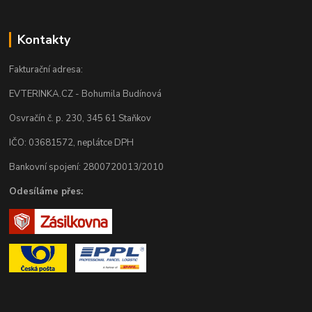
Kontakty
Fakturační adresa:
EVTERINKA.CZ - Bohumila Budínová
Osvračín č. p. 230, 345 61 Staňkov
IČO: 03681572, neplátce DPH
Bankovní spojení: 2800720013/2010
Odesíláme přes: