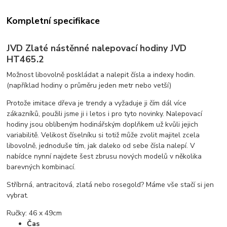
Kompletní specifikace
JVD Zlaté nástěnné nalepovací hodiny JVD
HT465.2
Možnost libovolně poskládat a nalepit čísla a indexy hodin.
(například hodiny o průměru jeden metr nebo vetší)
Protože imitace dřeva je trendy a vyžaduje ji čím dál více
zákazníků, použili jsme ji i letos i pro tyto novinky. Nalepovací
hodiny jsou oblíbeným hodinářským doplňkem už kvůli jejich
variabilitě. Velikost číselníku si totiž může zvolit majitel zcela
libovolně, jednoduše tím, jak daleko od sebe čísla nalepí. V
nabídce nynní najdete šest zbrusu nových modelů v několika
barevných kombinací.
Stříbrná, antracitová, zlatá nebo rosegold? Máme vše stačí si jen
vybrat.
Ručky: 46 x 49cm
Čas