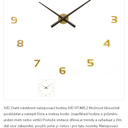
JVD Zlaté nástěnné nalepovací hodiny JVD HT465.2 Možnost libovolně
poskládat a nalepit čísla a indexy hodin. (například hodiny o průměru
jeden metr nebo vetší) Protože imitace dřeva je trendy a vyžaduje ji čím
dál více zákazníků, použili jsme ji i letos i pro tyto novinky. Nalepovací