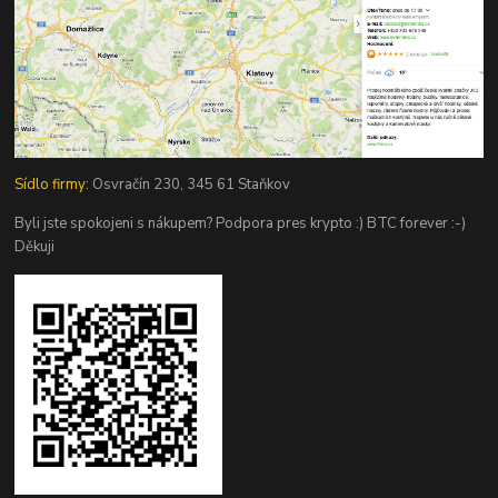
Sídlo firmy:
Osvračín 230, 345 61 Staňkov
Byli jste spokojeni s nákupem? Podpora pres krypto :) BTC forever :-)
Děkuji