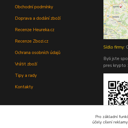
Obchodní podmínky
Doprava a dodání zboží
Recenze Heureka.cz
Recenze Zbozi.cz
Sídlo firmy:
O
Ochrana osobních údajů
Byli jste sp
Vrátit zboží
pres krypto :
Tipy a rady
Kontakty
Pro základní funk
účely cílení reklam