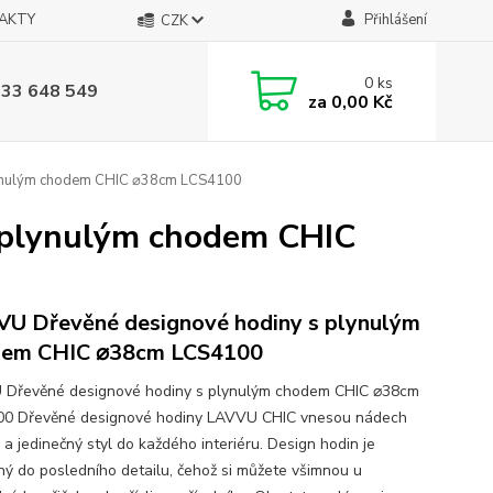
AKTY
Přihlášení
CZK
0
ks
733 648 549
za
0,00 Kč
ynulým chodem CHIC ⌀38cm LCS4100
 plynulým chodem CHIC
U Dřevěné designové hodiny s plynulým
dem CHIC ⌀38cm LCS4100
Dřevěné designové hodiny s plynulým chodem CHIC ⌀38cm
0 Dřevěné designové hodiny LAVVU CHIC vnesou nádech
 a jedinečný styl do každého interiéru. Design hodin je
ný do posledního detailu, čehož si můžete všimnou u