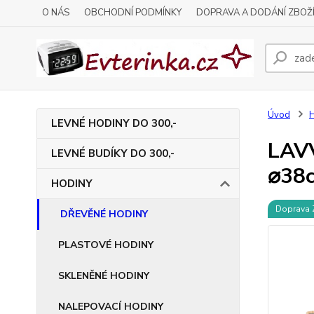
O NÁS
OBCHODNÍ PODMÍNKY
DOPRAVA A DODÁNÍ ZBOŽ
Úvod
LEVNÉ HODINY DO 300,-
LAVV
LEVNÉ BUDÍKY DO 300,-
⌀38
HODINY
Doprava
DŘEVĚNÉ HODINY
PLASTOVÉ HODINY
SKLENĚNÉ HODINY
NALEPOVACÍ HODINY