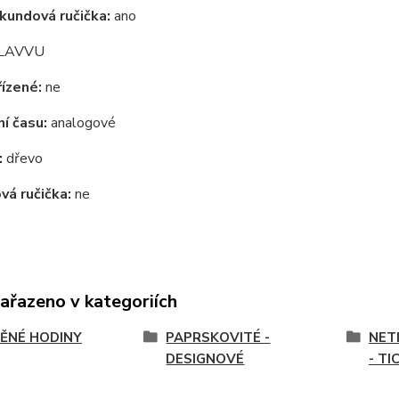
kundová ručička:
ano
LAVVU
ízené:
ne
í času:
analogové
:
dřevo
á ručička:
ne
zařazeno v kategoriích
ĚNÉ HODINY
PAPRSKOVITÉ -
NET
DESIGNOVÉ
- TI