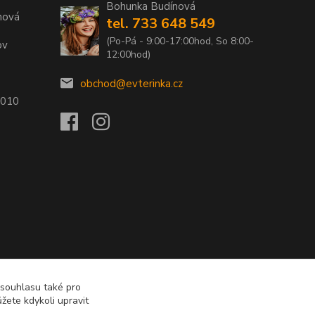
Bohunka Budínová
nová
tel. 733 648 549
(Po-Pá - 9:00-17:00hod, So 8:00-
ov
12:00hod)
obchod@evterinka.cz
2010
 souhlasu také pro
žete kdykoli upravit