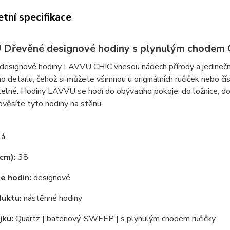
tní specifikace
Dřevěné designové hodiny s plynulým chodem
esignové hodiny LAVVU CHIC vnesou nádech přírody a jedinečný 
o detailu, čehož si můžete všimnou u originálních ručiček nebo čísl
telné. Hodiny LAVVU se hodí do obývacího pokoje, do ložnice, do 
ověsíte tyto hodiny na stěnu.
lá
cm):
38
e hodin:
designové
duktu:
nástěnné hodiny
jku:
Quartz | bateriový, SWEEP | s plynulým chodem ručičky