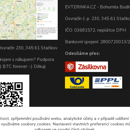
EVTERINKA.CZ - Bohumila Budí
Osvračín č. p. 230, 345 61 Staňk
IČO: 03681572, neplátce DPH
Bankovní spojení: 2800720013/
svračín 230, 345 61 Staňkov
Odesíláme přes:
okojeni s nákupem? Podpora
) BTC forever :-) Děkuji
čnost, zpříjemnění používání webu, analytické účely a v případě udělení
y využíváme soubory cookies. Nastavení vlastních preferencí cookies mů
odkazem ve spodní části stránek.