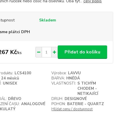
lních ručiček nebo číslic na číselníku. Oba tyt...
celý popis
tupnost
Skladem
sme plátci DPH
267 Kč
Přidat do košíku
/
ks
roduktu:
LCS4100
Výrobce:
LAVVU
24 měsíců
BARVA:
HNĚDÁ
:
UNISEX
VLASTNOSTI:
S TICHÝM
CHODEM -
NETIKAJÍCÍ
IÁL:
DŘEVO
DRUH:
DESIGNOVÉ
ZENÍ ČASU:
ANALOGOVÉ
POHON:
BATERIE - QUARTZ
KULATÝ
Hlídat cenu / dostupnost