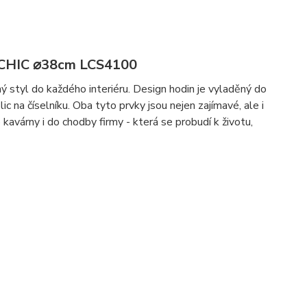
 CHIC ⌀38cm LCS4100
styl do každého interiéru. Design hodin je vyladěný do
ic na číselníku. Oba tyto prvky jsou nejen zajímavé, ale i
kavárny i do chodby firmy - která se probudí k životu,