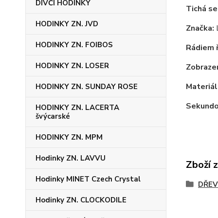
DÍVČÍ HODINKY
Tichá se
HODINKY ZN. JVD
Značka:
HODINKY ZN. FOIBOS
Rádiem ř
HODINKY ZN. LOSER
Zobrazen
Materiál
HODINKY ZN. SUNDAY ROSE
Sekundov
HODINKY ZN. LACERTA
švýcarské
HODINKY ZN. MPM
Hodinky ZN. LAVVU
Zboží 
Hodinky MINET Czech Crystal
DŘEV
Hodinky ZN. CLOCKODILE