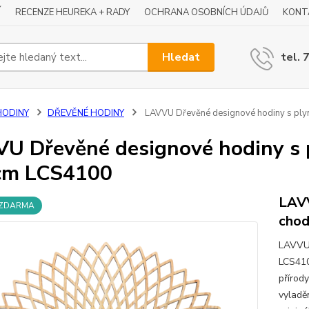
Í
RECENZE HEUREKA + RADY
OCHRANA OSOBNÍCH ÚDAJŮ
KONT
Hledat
tel. 
HODINY
DŘEVĚNÉ HODINY
LAVVU Dřevěné designové hodiny s pl
U Dřevěné designové hodiny s
cm LCS4100
LAVV
 ZDARMA
cho
LAVVU 
LCS410
přírody
vyladě