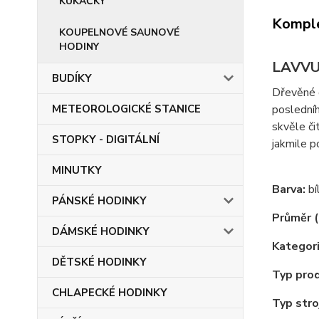
KUKAČKY
Komple
KOUPELNOVÉ SAUNOVÉ
HODINY
LAVVU 
BUDÍKY
Dřevěné d
posledníh
METEOROLOGICKÉ STANICE
skvěle či
STOPKY - DIGITÁLNÍ
jakmile p
MINUTKY
Barva:
bí
PÁNSKÉ HODINKY
Průměr (
DÁMSKÉ HODINKY
Kategori
DĚTSKÉ HODINKY
Typ pro
CHLAPECKÉ HODINKY
Typ stro