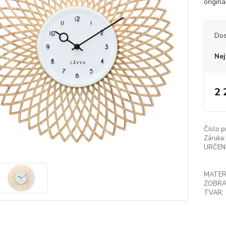
originá
Dos
Nej
2 
Číslo p
Záruka:
URČENÍ
MATER
ZOBRA
TVAR: