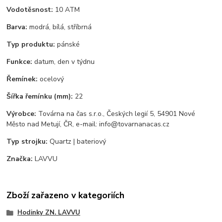
Vodotěsnost:
10 ATM
Barva:
modrá, bílá, stříbrná
Typ produktu:
pánské
Funkce:
datum, den v týdnu
Řemínek:
ocelový
Šířka řemínku (mm):
22
Výrobce:
Továrna na čas s.r.o., Českých legií 5, 54901 Nové
Město nad Metují, ČR, e-mail: info@tovarnanacas.cz
Typ strojku:
Quartz | bateriový
Značka:
LAVVU
Zboží zařazeno v kategoriích
Hodinky ZN. LAVVU