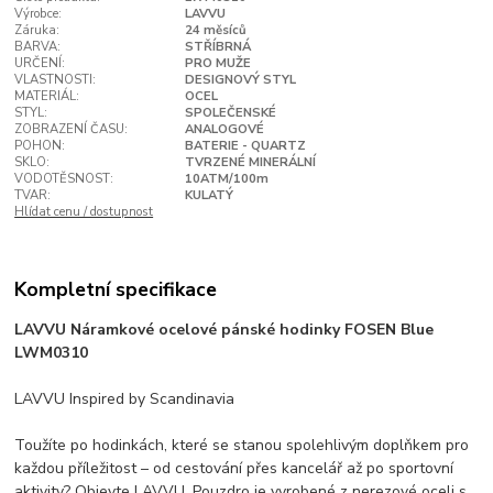
Výrobce:
LAVVU
Záruka:
24 měsíců
BARVA:
STŘÍBRNÁ
URČENÍ:
PRO MUŽE
VLASTNOSTI:
DESIGNOVÝ STYL
MATERIÁL:
OCEL
STYL:
SPOLEČENSKÉ
ZOBRAZENÍ ČASU:
ANALOGOVÉ
POHON:
BATERIE - QUARTZ
SKLO:
TVRZENÉ MINERÁLNÍ
VODOTĚSNOST:
10ATM/100m
TVAR:
KULATÝ
Hlídat cenu / dostupnost
Kompletní specifikace
LAVVU Náramkové ocelové pánské hodinky FOSEN Blue
LWM0310
LAVVU Inspired by Scandinavia
Toužíte po hodinkách, které se stanou spolehlivým doplňkem pro
každou příležitost – od cestování přes kancelář až po sportovní
aktivity? Objevte LAVVU. Pouzdro je vyrobené z nerezové oceli s