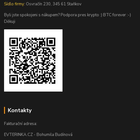
Sídlo firmy:
Osvračín 230, 345 61 Staňkov
Byli jste spokojeni s nákupem? Podpora pres krypto :) BTC forever :-)
Děkuji
Kontakty
Fakturační adresa:
EVTERINKA.CZ - Bohumila Budínová