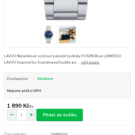
LAVVU Náramkové ocelové pánské hodinky FOSEN Blue LWM0310
LAVVU Inspired by ScandinaviaToužíte po ...
celý popis
Dostupnost
Skladem
Nejsme plátci DPH
1 890 Kč
/
ks
Přidat do košíku
Číslo produktu:
LWM0310