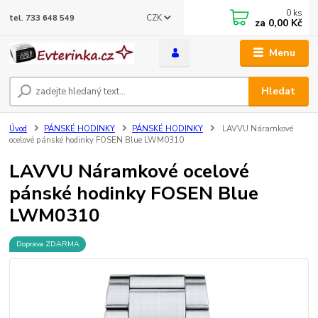
0
ks
CZK
tel. 733 648 549
za
0,00 Kč
Menu
Hledat
Úvod
PÁNSKÉ HODINKY
PÁNSKÉ HODINKY
LAVVU Náramkové
ocelové pánské hodinky FOSEN Blue LWM0310
LAVVU Náramkové ocelové
pánské hodinky FOSEN Blue
LWM0310
Doprava ZDARMA