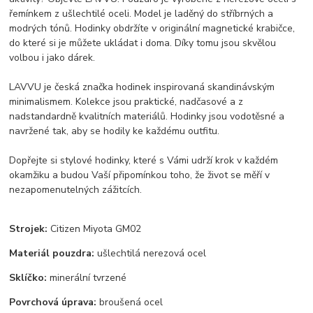
řemínkem z ušlechtilé oceli. Model je laděný do stříbrných a
modrých tónů. Hodinky obdržíte v originální magnetické krabičce,
do které si je můžete ukládat i doma. Díky tomu jsou skvělou
volbou i jako dárek.
LAVVU je česká značka hodinek inspirovaná skandinávským
minimalismem. Kolekce jsou praktické, nadčasové a z
nadstandardně kvalitních materiálů. Hodinky jsou vodotěsné a
navržené tak, aby se hodily ke každému outfitu.
Dopřejte si stylové hodinky, které s Vámi udrží krok v každém
okamžiku a budou Vaší připomínkou toho, že život se měří v
nezapomenutelných zážitcích.
Strojek:
Citizen Miyota GM02
Materiál pouzdra:
ušlechtilá nerezová ocel
Sklíčko:
minerální tvrzené
Povrchová úprava:
broušená ocel