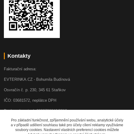
Kontakty
Fakturační adresa:
EVTERINKA.CZ - Bohumila Budínová
Osvračín č. p. 230, 345 61 Staňkov
IČO: 03681572, neplátce DPH
Bankovní spojení: 2800720013/2010
Pro základní funkčnost, zpříjemnění používání webu, analytické účely
Odesíláme přes:
a v případě udělení souhlasu také pro účely cílení reklamy využíváme
soubory cookies. Nastavení vlastních preferencí cookies můžete