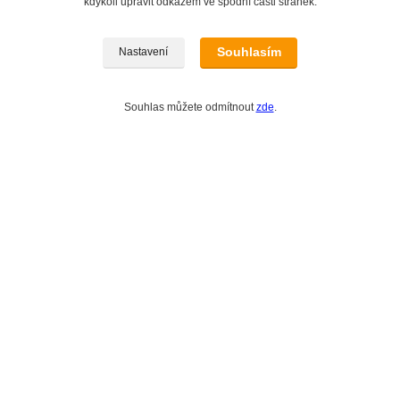
kdykoli upravit odkazem ve spodní části stránek.
Souhlasím
Nastavení
Souhlas můžete odmítnout
zde
.
Zákaznická podpora eshopu EVTERINKA.CZ
Bohunka Budínová
tel. 733 648 549
(Po-Pá - 9:00-17:00hod, So 8:00-12:00hod)
obchod@evterinka.cz
Vytvořeno na
Eshop-rychle.cz