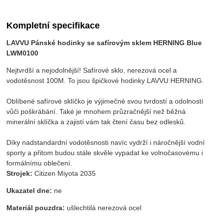
Kompletní specifikace
LAVVU Pánské hodinky se safírovým sklem HERNING Blue
LWM0100
Nejtvrdší a nejodolnější! Safírové sklo, nerezová ocel a
vodotěsnost 100M. To jsou špičkové hodinky LAVVU HERNING.
Oblíbené safírové sklíčko je výjimečné svou tvrdostí a odolností
vůči poškrábání. Také je mnohem průzračnější než běžná
minerální sklíčka a zajistí vám tak čtení času bez odlesků.
Díky nadstandardní vodotěsnosti navíc vydrží i náročnější vodní
sporty a přitom budou stále skvěle vypadat ke volnočasovému i
formálnímu oblečení.
Strojek:
Citizen Miyota 2035
Ukazatel dne:
ne
Materiál pouzdra:
ušlechtilá nerezová ocel