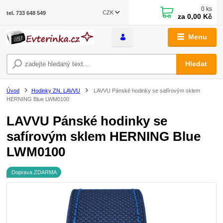
0
ks
CZK
tel. 733 648 549
za
0,00 Kč
Menu
Hledat
Úvod
Hodinky ZN. LAVVU
LAVVU Pánské hodinky se safírovým sklem
HERNING Blue LWM0100
LAVVU Pánské hodinky se
safírovým sklem HERNING Blue
LWM0100
Doprava ZDARMA