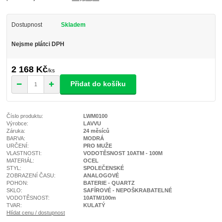
Dostupnost
Skladem
Nejsme plátci DPH
2 168 Kč
/
ks
Přidat do košíku
Číslo produktu:
LWM0100
Výrobce:
LAVVU
Záruka:
24 měsíců
BARVA:
MODRÁ
URČENÍ:
PRO MUŽE
VLASTNOSTI:
VODOTĚSNOST 10ATM - 100M
MATERIÁL:
OCEL
STYL:
SPOLEČENSKÉ
ZOBRAZENÍ ČASU:
ANALOGOVÉ
POHON:
BATERIE - QUARTZ
SKLO:
SAFÍROVÉ - NEPOŠKRABATELNÉ
VODOTĚSNOST:
10ATM/100m
TVAR:
KULATÝ
Hlídat cenu / dostupnost