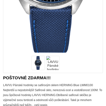
POŠTOVNÉ ZDARMA!!!
LAVVU Pánské hodinky se safírovým sklem HERNING Blue LWM0100
Nejtvrdší a nejodolnější! Safírové sklo, nerezová ocel a vodotěsnost 100M. To
jsou špičkové hodinky LAVVU HERNING.Oblíbené safírové sklíčko je
výjimečné svou tvrdostí a odolností vůči poškrábání. Také je mnohem
průzračnější než běžn...
celý popis