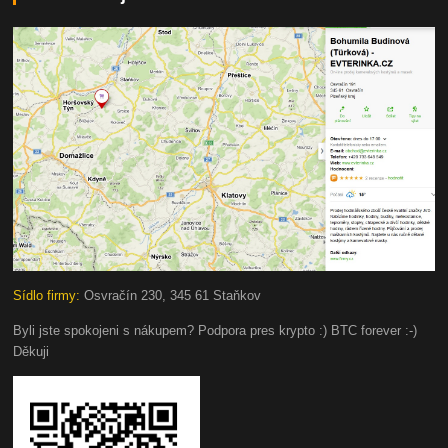
Sídlo firmy:
Osvračín 230, 345 61 Staňkov
Byli jste spokojeni s nákupem? Podpora pres krypto :) BTC forever :-)
Děkuji