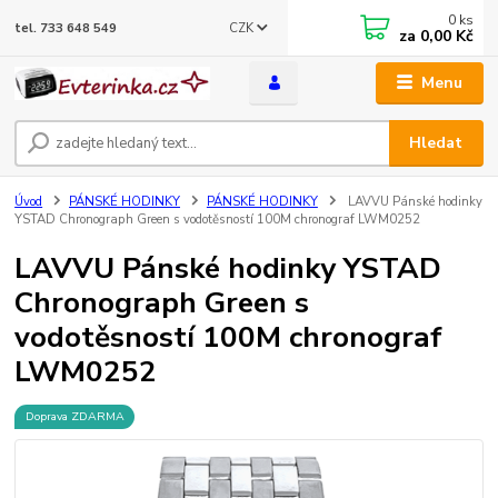
0
ks
CZK
tel. 733 648 549
za
0,00 Kč
Menu
Hledat
Úvod
PÁNSKÉ HODINKY
PÁNSKÉ HODINKY
LAVVU Pánské hodinky
YSTAD Chronograph Green s vodotěsností 100M chronograf LWM0252
LAVVU Pánské hodinky YSTAD
Chronograph Green s
vodotěsností 100M chronograf
LWM0252
Doprava ZDARMA