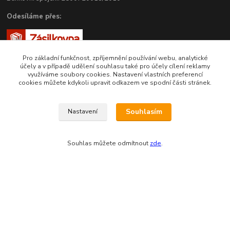
Odesíláme přes:
Pro základní funkčnost, zpříjemnění používání webu, analytické
účely a v případě udělení souhlasu také pro účely cílení reklamy
využíváme soubory cookies. Nastavení vlastních preferencí
cookies můžete kdykoli upravit odkazem ve spodní části stránek.
Souhlasím
Nastavení
Zákaznická podpora eshopu EVTERINKA.CZ
Souhlas můžete odmítnout
zde
.
Bohunka Budínová
tel. 733 648 549
(Po-Pá - 9:00-17:00hod, So 8:00-12:00hod)
obchod@evterinka.cz