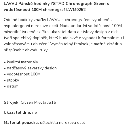
LAVVU Pánské hodinky YSTAD Chronograph Green s
vodotěsností 100M chronograf LWM0252
Odolné hodinky značky LAVVU s chronografem, vyrobené z
hypoalergenní nerezové oceli. Nadstandardní vodotěsnost 100M,
minerální tvrzené sklíčko, ukazatel data a stylový design z nich
tvoří spolehlivý doplněk, který bude skvěle vypadat k formálnímu i
volnočasovému oblečení. Vyměnitelný řemínek je možné zkrátit a
přizpůsobit obvodu ruky.
• kvalitní materiály
• nadčasový severský design
• vodotěsnost 100M
• stopky
• datum
Strojek:
Citizen Miyota JS15
Ukazatel dne:
ne
Materiál pouzdra:
ušlechtilá nerezová ocel