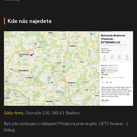
Kde nás najedete
Sídlo firmy:
Osvračín 230, 345 61 Staňkov
Byli jste spokojeni s nákupem? Podpora pres krypto :) BTC forever :-)
Děkuji