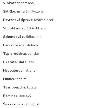
Vlhkotěsnost:
ano
Sklíčko:
minerální tvrzené
Povrchová úprava:
leštěná ocel
Vodotěsnost:
10 ATM, ano
Sekundová ručička:
ano
Barva:
zelená, stříbrná
Typ produktu:
pánské
Ukazatel data:
ano
Hypoalergenní:
ano
Funkce:
datum
Tvar pouzdra:
kulaté
Řemínek:
ocelový
Šířka řemínku (mm):
20