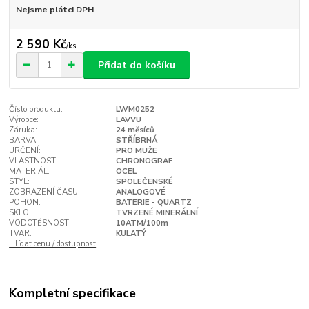
Nejsme plátci DPH
2 590 Kč
/
ks
Přidat do košíku
Číslo produktu:
LWM0252
Výrobce:
LAVVU
Záruka:
24 měsíců
BARVA:
STŘÍBRNÁ
URČENÍ:
PRO MUŽE
VLASTNOSTI:
CHRONOGRAF
MATERIÁL:
OCEL
STYL:
SPOLEČENSKÉ
ZOBRAZENÍ ČASU:
ANALOGOVÉ
POHON:
BATERIE - QUARTZ
SKLO:
TVRZENÉ MINERÁLNÍ
VODOTĚSNOST:
10ATM/100m
TVAR:
KULATÝ
Hlídat cenu / dostupnost
Kompletní specifikace