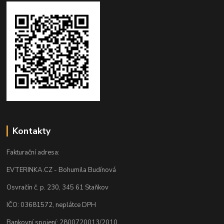
Kontakty
Fakturační adresa:
EVTERINKA.CZ - Bohumila Budínová
Osvračín č. p. 230, 345 61 Staňkov
IČO: 03681572, neplátce DPH
Bankovní spojení: 2800720013/2010