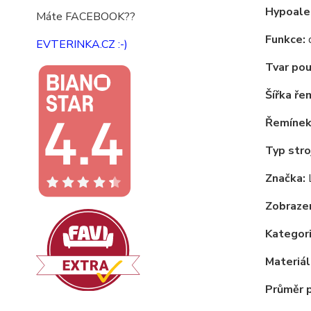
Hypoale
Máte FACEBOOK??
Funkce:
d
EVTERINKA.CZ :-)
Tvar pou
Šířka ře
Řemínek
Typ stro
Značka:
Zobrazen
Kategori
Materiál
Průměr 