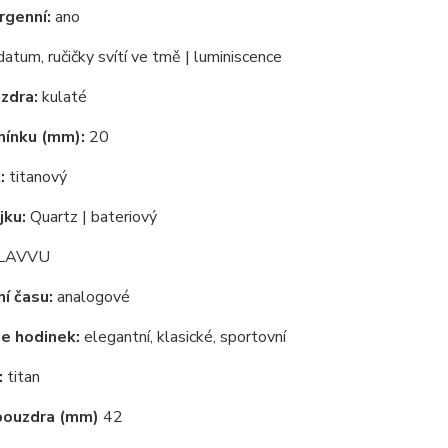
rgenní:
ano
atum, ručičky svítí ve tmě | luminiscence
zdra:
kulaté
mínku (mm):
20
:
titanový
jku:
Quartz | bateriový
LAVVU
í času:
analogové
e hodinek:
elegantní, klasické, sportovní
:
titan
pouzdra (mm)
42