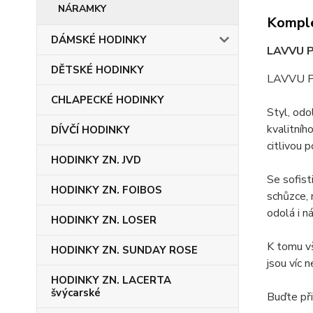
NÁRAMKY
Komple
DÁMSKÉ HODINKY
LAVVU P
DĚTSKÉ HODINKY
LAVVU PIL
CHLAPECKÉ HODINKY
Styl, odo
kvalitníh
DÍVČÍ HODINKY
citlivou
HODINKY ZN. JVD
Se sofist
HODINKY ZN. FOIBOS
schůzce, 
odolá i n
HODINKY ZN. LOSER
K tomu vš
HODINKY ZN. SUNDAY ROSE
jsou víc 
HODINKY ZN. LACERTA
švýcarské
Buďte při