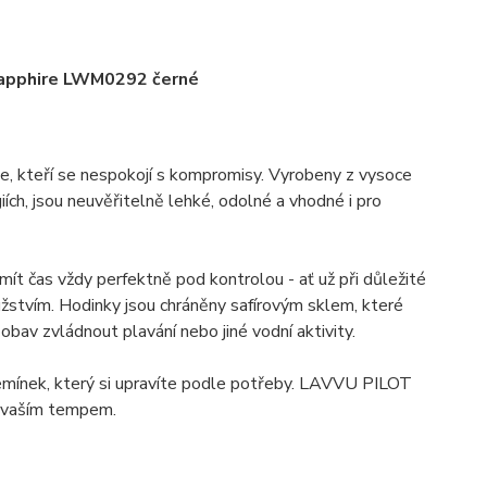
Sapphire LWM0292 černé
e, kteří se nespokojí s kompromisy. Vyrobeny z vysoce
iích, jsou neuvěřitelně lehké, odolné a vhodné i pro
 mít čas vždy perfektně pod kontrolou - ať už při důležité
žstvím. Hodinky jsou chráněny safírovým sklem, které
av zvládnout plavání nebo jiné vodní aktivity.
emínek, který si upravíte podle potřeby. LAVVU PILOT
 s vaším tempem.