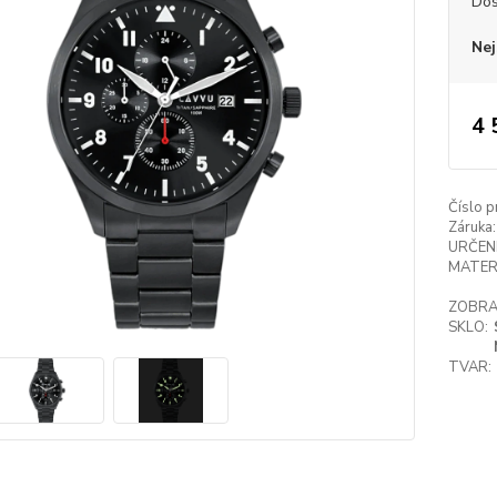
Dos
Nej
4 
Číslo p
Záruka:
URČENÍ
MATER
ZOBRA
SKLO:
TVAR: