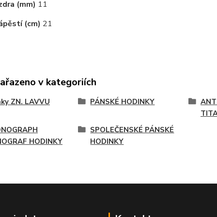
zdra (mm)
11
ápěstí (cm)
21
zařazeno v kategoriích
nky ZN. LAVVU
PÁNSKÉ HODINKY
ANT
TIT
ONOGRAPH
SPOLEČENSKÉ PÁNSKÉ
OGRAF HODINKY
HODINKY