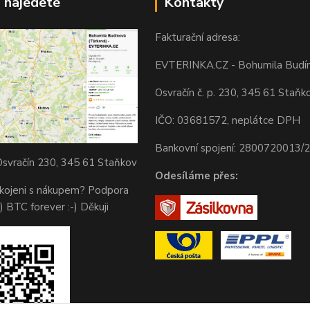
 najedete
Kontakty
Fakturační adresa:
EVTERINKA.CZ - Bohumila Budí
Osvračín č. p. 230, 345 61 Staňk
IČO: 03681572, neplátce DPH
Bankovní spojení: 2800720013/
svračín 230, 345 61 Staňkov
Odesíláme přes:
okojeni s nákupem? Podpora
) BTC forever :-) Děkuji