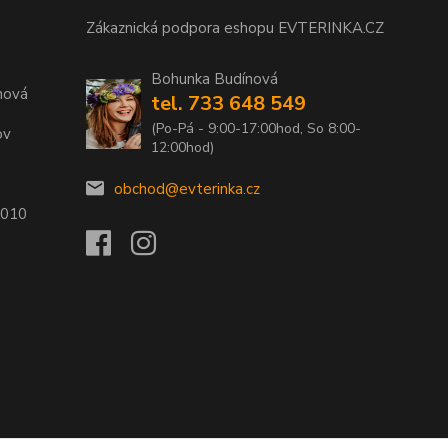
Zákaznická podpora eshopu EVTERINKA.CZ
Bohunka Budínová
nová
tel. 733 648 549
(Po-Pá - 9:00-17:00hod, So 8:00-
ov
12:00hod)
obchod@evterinka.cz
2010