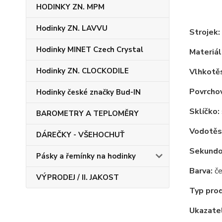
HODINKY ZN. MPM
Hodinky ZN. LAVVU
Strojek:
Hodinky MINET Czech Crystal
Materiál
Hodinky ZN. CLOCKODILE
Vlhkotě
Povrchov
Hodinky české značky Bud-IN
Sklíčko:
BAROMETRY A TEPLOMĚRY
Vodotěs
DÁREČKY - VŠEHOCHUŤ
Sekundov
Pásky a řemínky na hodinky
Barva:
če
VÝPRODEJ / II. JAKOST
Typ pro
Ukazatel