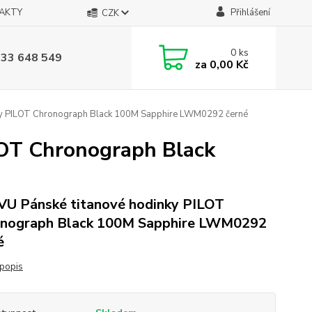
AKTY
Přihlášení
CZK
0
ks
733 648 549
za
0,00 Kč
ky PILOT Chronograph Black 100M Sapphire LWM0292 černé
OT Chronograph Black
U Pánské titanové hodinky PILOT
nograph Black 100M Sapphire LWM0292
é
 popis