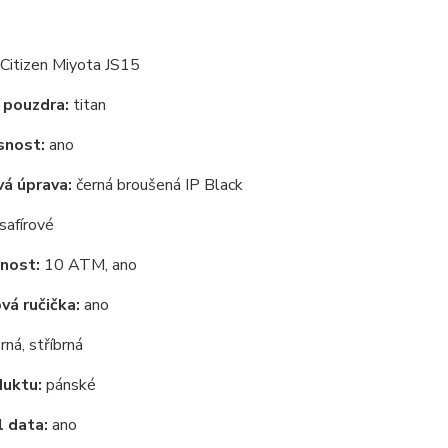
Citizen Miyota JS15
 pouzdra:
titan
snost:
ano
á úprava:
černá broušená IP Black
safírové
nost:
10 ATM, ano
á ručička:
ano
rná, stříbrná
duktu:
pánské
 data:
ano