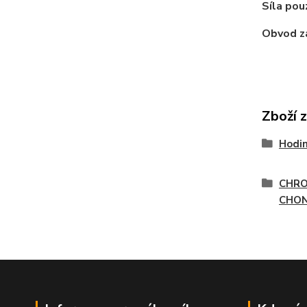
Síla pou
Obvod z
Zboží 
Hodi
CHR
CHON