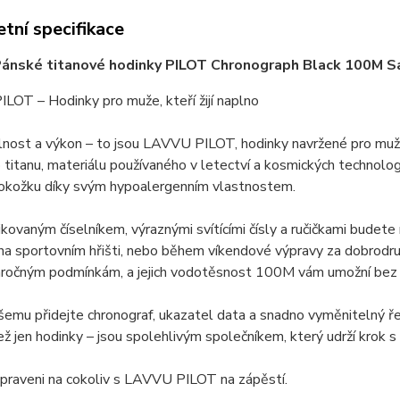
tní specifikace
ánské titanové hodinky PILOT Chronograph Black 100M 
OT – Hodinky pro muže, kteří žijí naplno
lnost a výkon – to jsou LAVVU PILOT, hodinky navržené pro muž
o titanu, materiálu používaného v letectví a kosmických technolog
 pokožku díky svým hypoalergenním vlastnostem.
ikovaným číselníkem, výraznými svítícími čísly a ručičkami budete
na sportovním hřišti, nebo během víkendové výpravy za dobrodru
áročným podmínkám, a jejich vodotěsnost 100M vám umožní bez ob
emu přidejte chronograf, ukazatel data a snadno vyměnitelný ř
než jen hodinky – jsou spolehlivým společníkem, který udrží krok
praveni na cokoliv s LAVVU PILOT na zápěstí.