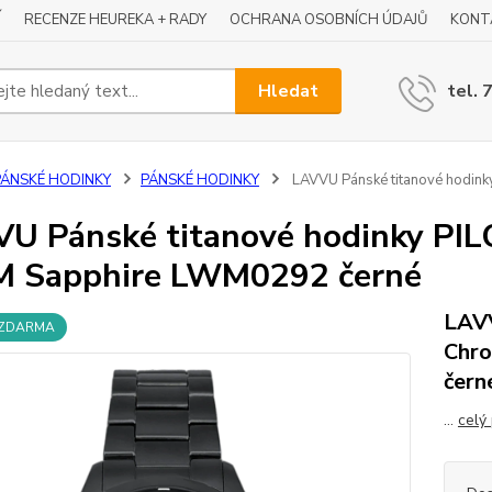
Í
RECENZE HEUREKA + RADY
OCHRANA OSOBNÍCH ÚDAJŮ
KONT
Hledat
tel. 
PÁNSKÉ HODINKY
PÁNSKÉ HODINKY
LAVVU Pánské titanové hodin
U Pánské titanové hodinky PIL
M Sapphire LWM0292 černé
LAVV
 ZDARMA
Chro
čern
...
celý