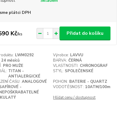
tupnost
Skladem
sme plátci DPH
590 Kč
Přidat do košíku
/
ks
roduktu:
LWM0292
Výrobce:
LAVVU
24 měsíců
BARVA:
ČERNÁ
:
PRO MUŽE
VLASTNOSTI:
CHRONOGRAF
IÁL:
TITAN -
STYL:
SPOLEČENSKÉ
ANTIALERGICKÉ
ZENÍ ČASU:
ANALOGOVÉ
POHON:
BATERIE - QUARTZ
SAFÍROVÉ -
VODOTĚSNOST:
10ATM/100m
NEPOŠKRABATELNÉ
KULATÝ
Hlídat cenu / dostupnost